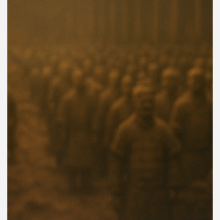
คุณ
เพลง
บทความ
ข่าว
และ
กิจกรรม
เกี่ยว
กับ
เรา