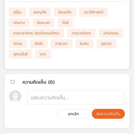
ญี่ปุ่น
ผจญภัย
ย้อนอดีต
ประวัติศาสตร์
เดินทาง
ย้อนเวลา
จิ๋นซี
กาลเวลาโคจร เปิดตำนานปริศนา
กาลเวลาโคจร
อาโนครอน
ปราณ
ลึกลับ
กาลเวลา
ผิงผิง
ยุคนาระ
สุสานจิ๋นซี
นาระ
ความคิดเห็น (
0
)
ยกเลิก
ส่งความคิดเห็น