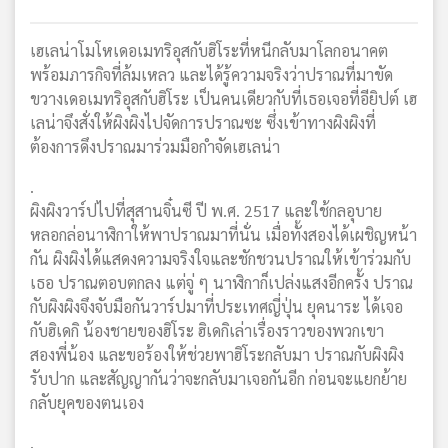
เฮเลน่าโมโหเดอเมทริอุสกับฮิโระที่หนีกลับมาโลกอนาคต
พร้อมภารกิจที่ล้มเหลว และได้รู้ความจริงว่าปราณที่มาขัด
ขวางเดอเมทริอุสกับฮิโระ เป็นคนเดียวกับที่เธอเจอที่อียิปต์ เฮ
เลน่าจึงสั่งให้ผิงผิงไปจัดการปราณซะ ซึ่งเข้าทางผิงผิงที่
ต้องการดึงปราณมาร่วมมือกำจัดเฮเลน่า
.
ผิงผิงวาร์ปไปที่สุสานจิ๋นซี ปี พ.ศ. 2517 และใช้กลอุบาย
หลอกล่อนาฬิกาให้พาปราณมาที่นั่น เมื่อทั้งสองได้เผชิญหน้า
กัน ผิงผิงได้แสดงความจริงใจและชักชวนปราณให้เข้าร่วมกับ
เธอ ปราณตอบตกลง แต่จู่ ๆ นาฬิกาก็เปล่งแสงอีกครั้ง ปราณ
กับผิงผิงจึงจับมือกันวาร์ปมาที่ประเทศญี่ปุ่น ยุคนาระ ได้เจอ
กับฮิเดกิ น้องชายของฮิโระ ฮิเดกิเล่าเรื่องราวของพวกเขา
สองพี่น้อง และขอร้องให้ช่วยพาฮิโระกลับมา ปราณกับผิงผิง
รับปาก และสัญญากันว่าจะกลับมาเจอกันอีก ก่อนจะแยกย้าย
กลับยุคของตนเอง
.