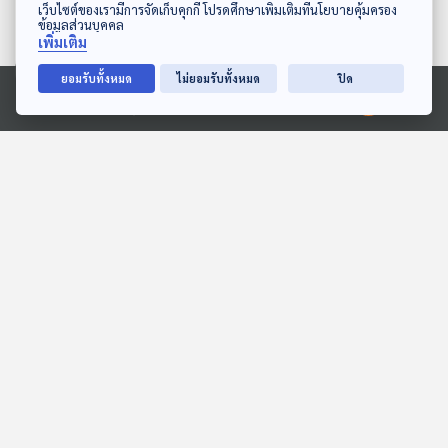
ดาวน์โหลด Thai PBS Podcast Application
เว็บไซต์ของเรามีการจัดเก็บคุกกี้ โปรดศึกษาเพิ่มเติมที่นโยบายคุ้มครอง
ข้อมูลส่วนบุคคล
เพิ่มเติม
EP. 19: การกลับบ้านของฮิ
EP. 20: อดีต ปัจจุบัน
ยอมรับทั้งหมด
ไม่ยอมรับทั้งหมด
ปิด
โระ
อนาคต
Ⓒ 2020 องค์การกระจายเสียงและแพร่ภาพสาธารณะแห่งประเทศไทย
กาลเวลาโคจร เปิดตำนานปริศนา
กาลเวลาโคจร เปิดตำนานปริศนา
ตอนที่เกี่ยวข้อง
เมืองในญี่ปุ่นเสนอจำกัดใช้
EP. 12: ดนตรีที่ถูกเล่าใน