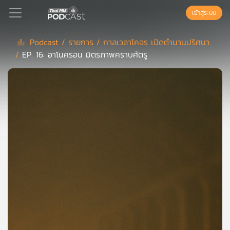
เข้าสู่ระบบ
Podcast /
รายการ /
กาลเวลาโคจร เปิดตำนานปริศนา
/
EP. 16: อาโนครอน มิตรภาพคราบศัตรู
Podcast
เพล
ย์
ลิ
สต์
แนะนำ
เพล
ย์
ลิ
สต์
ของ