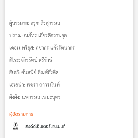
ผู้บรรยาย: ดรุฑ ถิรสุวรรณ
ปราณ: ณภัทร เกียรติกวานกุล
เดอเมทริอุส: ภชากร แก้วรัตนากร
ฮิโระ: จักรรัตน์ ศรีรักษ์
ฮิเดกิ: ศันสนีย์ ติณห์กีรดิศ
เฮเลน่า: พชรา ถาวรนันท์
ผิงผิง: นพวรรณ เหมะบุตร
ผู้จัดรายการ
สิ่งดีดีเอ็นเตอร์เทนเมนท์