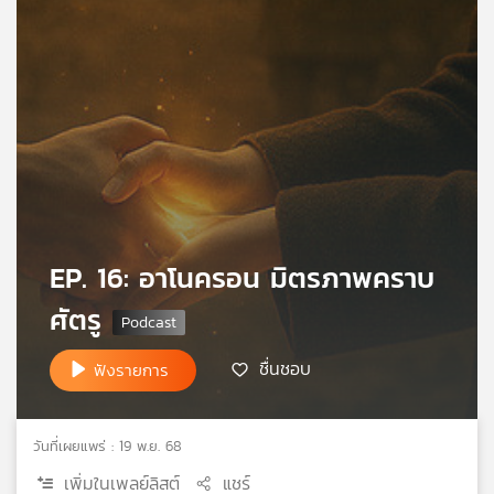
เครือ
ข่าย
วิทยุ
ไทย
พี
บี
เอส
แผนที่
EP. 16: อาโนครอน มิตรภาพคราบ
วิทยุ
เครือ
ศัตรู
ข่าย
ชื่นชอบ
ฟังรายการ
วันที่เผยแพร่ : 19 พ.ย. 68
เพิ่มในเพลย์ลิสต์
แชร์