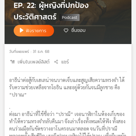
EP. 22: ผู้หญิงที่ปกป้อง
เครือ
ข่าย
ประวัติศาสตร์
วิทยุ
ไทย
ชื่นชอบ
ฟังรายการ
พี
บี
เอส
วันที่เผยแพร่ : 31 ธ.ค. 68
เพิ่มในเพลย์ลิสต์
แชร์
แผนที่
วิทยุ
อาธีน่าต่อสู้กับเฮเลน่าจนบาดเจ็บและสูญเสียความทรงจำ ได้
เครือ
รับความช่วยเหลือจากโยธิน และอยู่ด้วยกันจนมีลูกชาย คือ
ข่าย
“ปราณ”
.
ต่อมา อาธีน่าที่ใช้ชื่อว่า “ปราณี” เจอนาฬิกาในห้องเก็บของ
ทำให้ความทรงจำกลับคืนมา จึงเล่าเรื่องทั้งหมดให้ฟัง ทั้งสอง
คนร่วมมือกันขัดขวางอาโนครอนมาตลอด จนวันที่ปราณี
พลาดพลั้งเสียชีวิต เธอจึงฝากนาฬิกาไว้ให้ปราณ เพื่อยืนหยัด