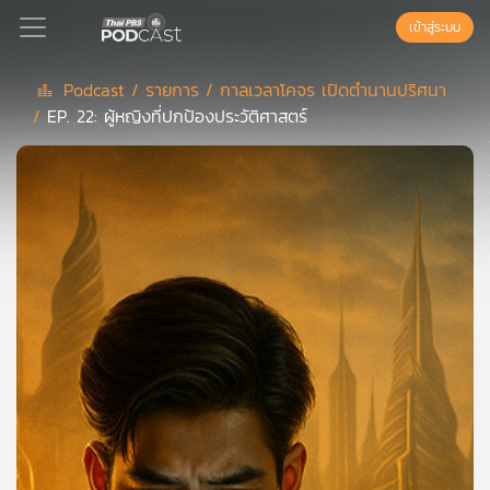
เข้าสู่ระบบ
Podcast /
รายการ /
กาลเวลาโคจร เปิดตำนานปริศนา
/
EP. 22: ผู้หญิงที่ปกป้องประวัติศาสตร์
Podcast
เพล
ย์
ลิ
สต์
แนะนำ
เพล
ย์
ลิ
สต์
ของ