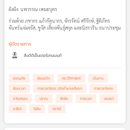
ผิงผิง: นพวรรณ เหมะบุตร
ร่วมด้วย ภชากร แก้วรัตนากร, จักรรัตน์ ศรีรักษ์, ฐิติภัทร
จันทร์แจ่มจรัส, ชูวัส เลี้ยงพันธุ์สกุล และนิธรวริน ธนาประชุม
ผู้จัดรายการ
สิ่งดีดีเอ็นเตอร์เทนเมนท์
ผจญภัย
ย้อนอดีต
ประวัติศาสตร์
เดินทาง
ย้อนเวลา
กาลเวลาโคจร เปิดตำนานปริศนา
กาลเวลาโคจร
อาโนครอน
ปราณ
ลึกลับ
กาลเวลา
เฮเลน่า
อาธีน่า
โยธิน
ปราณี