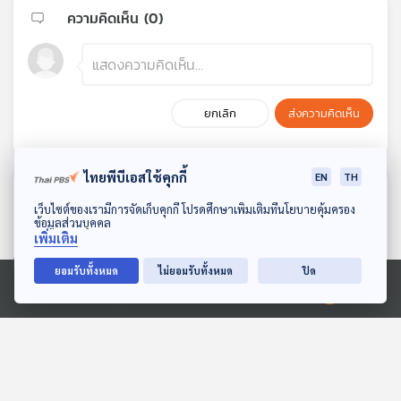
ความคิดเห็น (
0
)
ยกเลิก
ส่งความคิดเห็น
ไทยพีบีเอสใช้คุกกี้
EN
TH
ตอนที่เกี่ยวข้อง
ดาวน์โหลด Thai PBS Podcast Application
เว็บไซต์ของเรามีการจัดเก็บคุกกี้ โปรดศึกษาเพิ่มเติมที่นโยบายคุ้มครอง
ข้อมูลส่วนบุคคล
เพิ่มเติม
ยอมรับทั้งหมด
ไม่ยอมรับทั้งหมด
ปิด
Ⓒ 2020 องค์การกระจายเสียงและแพร่ภาพสาธารณะแห่งประเทศไทย
EP. 14: Bhutan ความสุขที่
EP. 184: ด้วยรักและศรัทธา