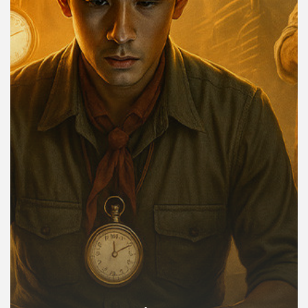
คุณ
เพลง
บทความ
ข่าว
และ
กิจกรรม
เกี่ยว
กับ
เรา