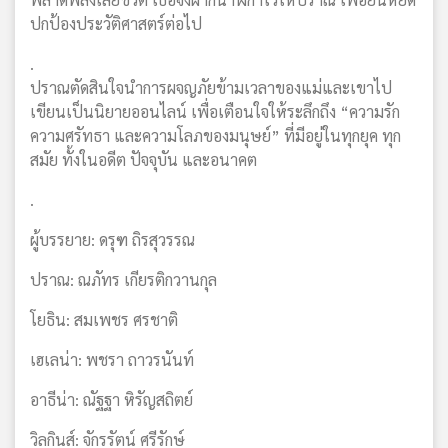
ปกป้องประวัติศาสตร์ต่อไป
.
ปราณตัดสินใจนำการผจญภัยข้ามเวลาของแม่และเขาไป
เขียนเป็นนิยายออนไลน์ เพื่อเตือนใจให้ระลึกถึง “ความรัก
ความศรัทธา และความโลภของมนุษย์” ที่มีอยู่ในทุกยุค ทุก
สมัย ทั้งในอดีต ปัจจุบัน และอนาคต
.
ผู้บรรยาย: ดรุฑ ถิรสุวรรณ
ปราณ: ณภัทร เกียรติกวานกุล
โยธิน: สมเพชร ศรชาติ
เฮเลน่า: พชรา ถาวรนันท์
อาธีน่า: ณัฐฐา หิรัญสถิตย์
วิลกินส์: จักรรัตน์ ศรีรักษ์