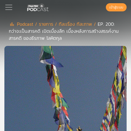
เข้าสู่ระบบ
Podcast /
รายการ /
ทีละเรื่อง ทีละภาพ /
EP. 200:
กว่าจะเป็นสารคดี เปิดเบื้องลึก เบื้องหลังการสร้างสรรค์งาน
Podcast
สารคดี ของธีรภาพ โลหิตกุล
เพล
ย์
ลิ
สต์
แนะนำ
เพล
ย์
ลิ
สต์
ของ