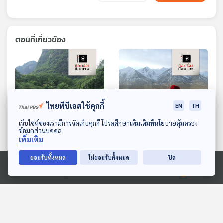
ตอนที่เกี่ยวข้อง
ไทยพีบีเอสใช้คุกกี้
EN
TH
ดาวน์โหลด Thai PBS Podcast Application
เว็บไซต์ของเรามีการจัดเก็บคุกกี้ โปรดศึกษาเพิ่มเติมที่นโยบายคุ้มครอง
ข้อมูลส่วนบุคคล
เพิ่มเติม
EP. 186: กุ้ยหลิน ตะลึง ทวี
EP. 183: สูงสุดคืนสามัญ
ยอมรับทั้งหมด
ไม่ยอมรับทั้งหมด
ปิด
ธารา จตุรนที
รถไฟในฝัน ชิงไห่ ทิเบต
ทีละเรื่อง ทีละภาพ
ทีละเรื่อง ทีละภาพ
Ⓒ 2020 องค์การกระจายเสียงและแพร่ภาพสาธารณะแห่งประเทศไทย