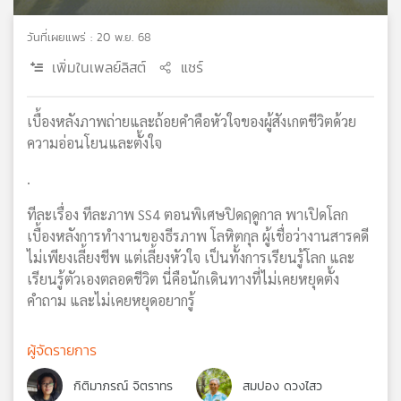
เครือ
วันที่เผยแพร่ : 20 พ.ย. 68
ข่าย
วิทยุ
เพิ่มในเพลย์ลิสต์
แชร์
ไทย
พี
บี
เบื้องหลังภาพถ่ายและถ้อยคำคือหัวใจของผู้สังเกตชีวิตด้วย
เอส
ความอ่อนโยนและตั้งใจ
.
แผนที่
ทีละเรื่อง ทีละภาพ SS4 ตอนพิเศษปิดฤดูกาล พาเปิดโลก
วิทยุ
เบื้องหลังการทำงานของธีรภาพ โลหิตกุล ผู้เชื่อว่างานสารคดี
เครือ
ไม่เพียงเลี้ยงชีพ แต่เลี้ยงหัวใจ เป็นทั้งการเรียนรู้โลก และ
ข่าย
เรียนรู้ตัวเองตลอดชีวิต นี่คือนักเดินทางที่ไม่เคยหยุดตั้ง
คำถาม และไม่เคยหยุดอยากรู้
ผู้จัดรายการ
กิติมาภรณ์ จิตราทร
สมปอง ดวงไสว