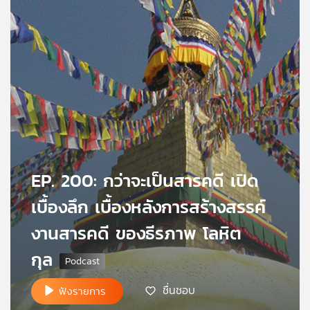
คุณ
เพลง
บทความ
ข่าว
EP. 200: กว่าจะเป็นสารคดี เปิด
และ
กิจกรรม
เบื้องลึก เบื้องหลังการสร้างสรรค์
งานสารคดี ของธีรภาพ โลหิต
เกี่ยว
กุล
กับ
เรา
ชื่นชอบ
ฟังรายการ