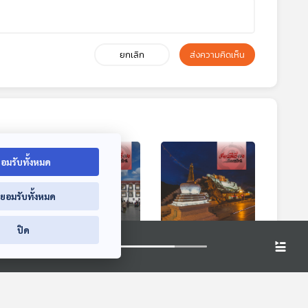
ยกเลิก
ส่งความคิดเห็น
อมรับทั้งหมด
่ยอมรับทั้งหมด
ปิด
ต
EP. 268: ที่สุดของ
EP. 269: หัวใจแห่ง
กัตเซ
ศรัทธาทิเบต ณ มหา
ทิเบตที่พระราชวังโป
นแห่ง
วิหารโจคัง
ตาลา
มอ
เที่ยวมีเรื่อง กับหมอ
เที่ยวมีเรื่อง กับหมอ
บัญชา
บัญชา