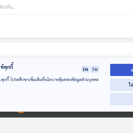
้คุกกี้
EN
TH
ย
บคุกกี้ โปรดศึกษาเพิ่มเติมที่นโยบายคุ้มครองข้อมูลส่วนบุคคล
ไม
00:00:00
00:00:00
EP. 265: เกือบได้ฝาก
EP. 266: สู่ทิเบต
EP. 267: สู่ทิเบ
ชีวิตไว้ที่เอเวอเรสต์
หลังคาโลก ที่สักยะ
หลังคาโลก ที่ชิ
ดินแดนแห่งปันเชน
กยันต์เซ ดินแด
เที่ยวมีเรื่อง กับหมอ
เที่ยวมีเรื่อง กับหมอ
เที่ยวมีเรื่อง กับห
ลามะที่สลับซับซ้อน
ปันเชนลามะ
บัญชา
บัญชา
บัญชา