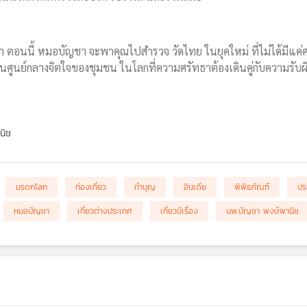
ญชา ตอนนี้ หมอบัญชา จะพาคุณไปสำรวจ วัดไทย ในยุคใหม่ ที่ไม่ได้มีแ
เป็นศูนย์กลางจิตใจของชุมชน ในโลกที่ความศรัทธาต้องเดินคู่กับความรับ
นิช
มรดกโลก
ท่องเที่ยว
ทำบุญ
อินเดีย
พิพิธภัณฑ์
ปร
หมอบัญชา
เที่ยวต่างประเทศ
เที่ยวมีเรื่อง
นพ.บัญชา พงษ์พานิช