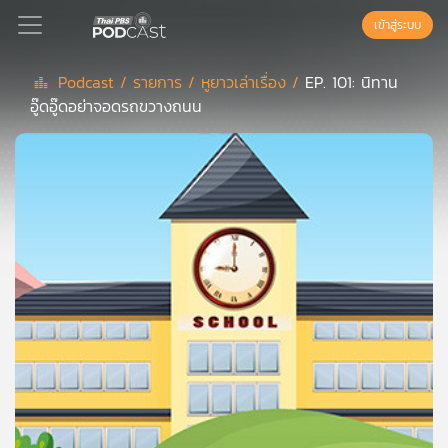
เข้าสู่ระบบ
Podcast /
รายการ /
หูยาวเล่าเรื่อง /
EP. 101: นิทาน
อู๊ดอู๊ดอย่าจอดรถขวางถนน
Podcast
เพล
ย์
ลิ
สต์
แนะนำ
เพล
ย์
ลิ
สต์
ของ