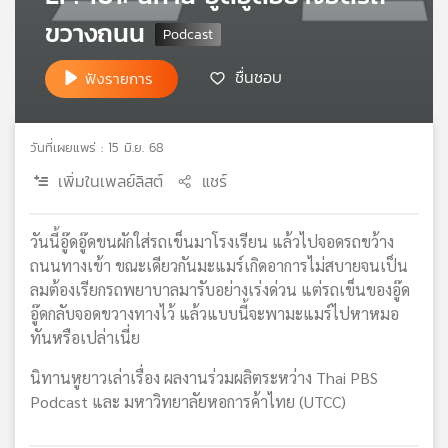
เครือ
ขวางถนน
ข่าย
วิทยุ
ชื่นชอบ
ฟังรายการ
ไทย
พี
บี
วันที่เผยแพร่ : 15 มิ.ย. 68
เอส
เพิ่มในเพลย์ลิสต์
แชร์
แผนที่
วันนี้อู๊ดอู๊ดขนผักใส่รถเข็นมาโรงเรียน แล้วไปจอดรถขว้าง
วิทยุ
ถนนทางเข้า ขณะเดียวกันมะแมร์เกิดอาการไม่สบายจนเป็น
เครือ
ลมต้องเรียกรถพยาบาลมารับอย่างเร่งด่วน แต่รถเข็นของอู๊ด
ข่าย
อู๊ดกลับจอดขวางทางไว้ แล้วแบบนี้จะพามะแมร์ไปหาหมอ
ทันหรือเปล่าเนี่ย
นิทานหูยาวเล่าเรื่อง ผลงานร่วมผลิตระหว่าง Thai PBS
Podcast และ มหาวิทยาลัยหอการค้าไทย (UTCC)