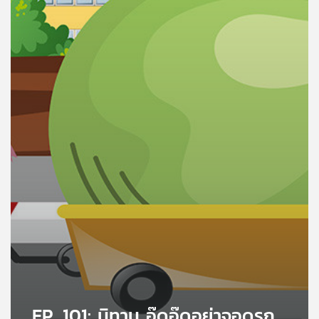
คุณ
เพลง
บทความ
ข่าว
และ
กิจกรรม
เกี่ยว
กับ
เรา
EP. 101: นิทาน อู๊ดอู๊ดอย่าจอดรถ