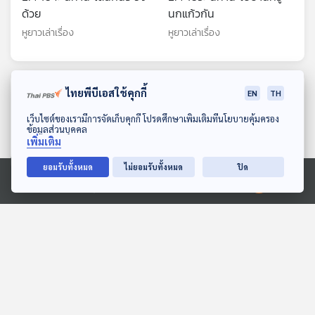
ด้วย
นกแก้วกัน
หูยาวเล่าเรื่อง
หูยาวเล่าเรื่อง
ตอนที่เกี่ยวข้อง
ไทยพีบีเอสใช้คุกกี้
EN
TH
ดาวน์โหลด Thai PBS Podcast Application
เว็บไซต์ของเรามีการจัดเก็บคุกกี้ โปรดศึกษาเพิ่มเติมที่นโยบายคุ้มครอง
ข้อมูลส่วนบุคคล
เพิ่มเติม
ยอมรับทั้งหมด
ไม่ยอมรับทั้งหมด
ปิด
Ⓒ 2020 องค์การกระจายเสียงและแพร่ภาพสาธารณะแห่งประเทศไทย
EP. 145: ณรัชต์หทัย
EP. 123: ชยน สืบราช | รอบ
อาทิตย์เที่ยง | รอบ 11.00 |
10.00 | วันเด็ก 2569
วันเด็ก 2569
Podcaster ตัวน้อย
Podcaster ตัวน้อย