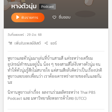
หางตัวนุ่ม
เครือ
ข่าย
วิทยุ
ชื่นชอบ
ฟังรายการ
ไทย
พี
บี
วันที่เผยแพร่ : 29 มิ.ย. 68
เอส
เพิ่มในเพลย์ลิสต์
แชร์
แผนที่
หูยาวและตัวนุ่มมาเล่นที่บ้านสามสี แต่ระหว่างเตรียม
วิทยุ
อุปกรณ์ทำขนมอยู่นั้น น้อง ๆ ของสามสีไล่งับหางตัวนุ่ม จน
เครือ
ทำให้ตัวนุ่มรู้สึกไม่สบายใจ แต่สามสีกลับคิดว่าเป็นเรื่องปกติ
ข่าย
หูยาวเลยบอกเพื่อนว่า เราต้องเคารพร่างกายของกันและกัน
นะ
นิทานหูยาวเล่าเรื่อง ผลงานร่วมผลิตระหว่าง Thai PBS
Podcast และ มหาวิทยาลัยหอการค้าไทย (UTCC)