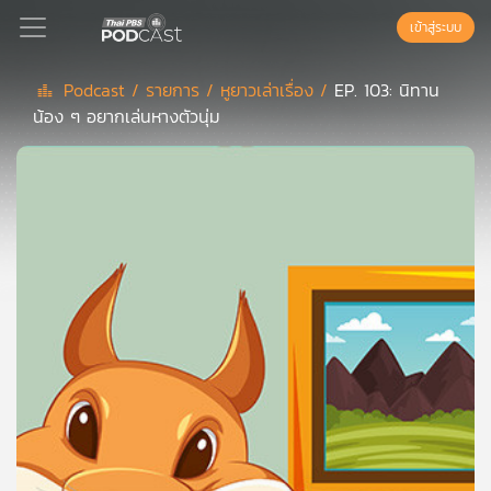
เข้าสู่ระบบ
Podcast /
รายการ /
หูยาวเล่าเรื่อง /
EP. 103: นิทาน
น้อง ๆ อยากเล่นหางตัวนุ่ม
Podcast
เพล
ย์
ลิ
สต์
แนะนำ
เพล
ย์
ลิ
สต์
ของ