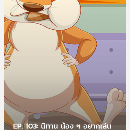
คุณ
เพลง
บทความ
ข่าว
และ
กิจกรรม
เกี่ยว
กับ
เรา
EP. 103: นิทาน น้อง ๆ อยากเล่น