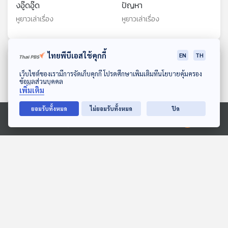
งอู๊ดอู๊ด
ปัญหา
หูยาวเล่าเรื่อง
หูยาวเล่าเรื่อง
ไทยพีบีเอสใช้คุกกี้
EN
TH
ตอนที่เกี่ยวข้อง
ดาวน์โหลด Thai PBS Podcast Application
เว็บไซต์ของเรามีการจัดเก็บคุกกี้ โปรดศึกษาเพิ่มเติมที่นโยบายคุ้มครอง
ข้อมูลส่วนบุคคล
เพิ่มเติม
ยอมรับทั้งหมด
ไม่ยอมรับทั้งหมด
ปิด
Ⓒ 2020 องค์การกระจายเสียงและแพร่ภาพสาธารณะแห่งประเทศไทย
EP. 141: Ananya
EP. 2029: อวกาศหอมหรือ
Limpeeticharoenchot |
เหม็นนะ
รอบ 11.00 | วันเด็ก 2569
Podcaster ตัวน้อย
พระอาทิตย์ยิ้มแฉ่ง