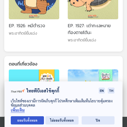
EP. 1926: หมีตำรวจ
EP. 1927: เต่าทะเลหงาย
ท้องตายได้นะ
พระอาทิตย์ยิ้มแฉ่ง
พระอาทิตย์ยิ้มแฉ่ง
ตอนที่เกี่ยวข้อง
ไทยพีบีเอสใช้คุกกี้
EN
TH
ดาวน์โหลด Thai PBS Podcast Application
เว็บไซต์ของเรามีการจัดเก็บคุกกี้ โปรดศึกษาเพิ่มเติมที่นโยบายคุ้มครอง
ข้อมูลส่วนบุคคล
เพิ่มเติม
ยอมรับทั้งหมด
ไม่ยอมรับทั้งหมด
ปิด
EP. 199: ตะพาบ หายใจทาง
เจ้าหนอนน้อย