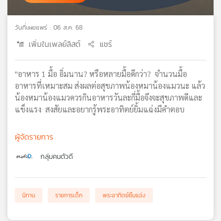
เครือ
ข่าย
วันที่เผยแพร่ : 06 ส.ค. 68
วิทยุ
ไทย
เพิ่มในเพลย์ลิสต์
แชร์
พี
บี
"อาหาร 1 มื้อ อิ่มนาน? หรือหลายมื้อดีกว่า? จำนวนมื้อ
เอส
อาหารที่เหมาะสม ส่งผลต่อสุขภาพน้องหมาน้องแมวนะ แล้ว
น้องหมาน้องแมวควรกินอาหารวันละกี่มื้อจึงจะสุขภาพดีและ
แข็งแรง สงสัยและอยากรู้พระอาทิตย์ยิ้มแฉ่งมีคำตอบ
แผนที่
วิทยุ
เครือ
ผู้จัดรายการ
ข่าย
กลุ่มคนตัวดี
นิทาน
รายการเด็ก
พระอาทิตย์ยิ้มแฉ่ง