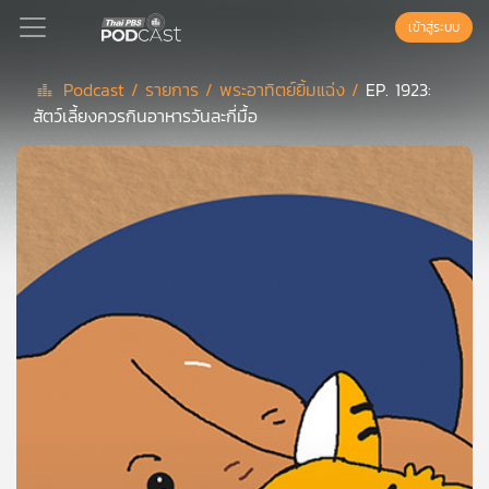
เข้าสู่ระบบ
Podcast /
รายการ /
พระอาทิตย์ยิ้มแฉ่ง /
EP. 1923:
สัตว์เลี้ยงควรกินอาหารวันละกี่มื้อ
Podcast
เพล
ย์
ลิ
สต์
แนะนำ
เพล
ย์
ลิ
สต์
ของ