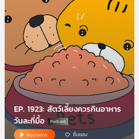
คุณ
เพลง
บทความ
ข่าว
และ
กิจกรรม
EP. 1923: สัตว์เลี้ยงควรกินอาหาร
เกี่ยว
กับ
วันละกี่มื้อ
เรา
ชื่นชอบ
ฟังรายการ