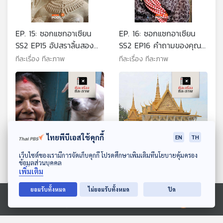
EP. 15: ซอกแซกอาเซียน
EP. 16: ซอกแซกอาเซียน
SS2 EP15 อัปสราลิ้นสอง
SS2 EP16 คำถามของคุณ
แฉก
ยาย
ทีละเรื่อง ทีละภาพ
ทีละเรื่อง ทีละภาพ
ไทยพีบีเอสใช้คุกกี้
EN
TH
ดาวน์โหลด Thai PBS Podcast Application
เว็บไซต์ของเรามีการจัดเก็บคุกกี้ โปรดศึกษาเพิ่มเติมที่นโยบายคุ้มครอง
ข้อมูลส่วนบุคคล
EP. 152: แผ่นดินเทพเจ้า
EP. 17: ซอกแซกอาเซียน
เพิ่มเติม
สมานฉันท์ฮินดู พุทธ
SS2 EP17 พระราชวังแห่ง
ยอมรับทั้งหมด
ไม่ยอมรับทั้งหมด
ปิด
ความหลัง
ทีละเรื่อง ทีละภาพ
ทีละเรื่อง ทีละภาพ
Ⓒ 2020 องค์การกระจายเสียงและแพร่ภาพสาธารณะแห่งประเทศไทย