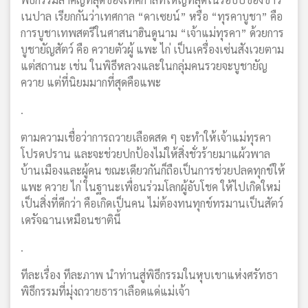
เนปาล เรียกกันว่าเทศกาล “ดาเซยน์” หรือ “ทุรคาบูชา” คือ
การบูชาเทพสตรีในศาสนาฮินดูนาม “เจ้าแม่ทุรคา” ด้วยการ
บูชายัญสัตว์ คือ ควายตัวผู้ แพะ ไก่ เป็นเครื่องเซ่นสังเวยตาม
แต่สถานะ เช่น ในพิธีหลวงและในกลุ่มคนรวยจะบูชายัญ
ควาย แต่ที่นิยมมากที่สุดคือแพะ
.
ตามความเชื่อว่าการถวายเลือดสด ๆ จะทำให้เจ้าแม่ทุรคา
โปรดปราน และจะช่วยปกป้องไม่ให้สิ่งชั่วร้ายมาแผ้วพาล
บ้านเมืองและผู้คน ขณะเดียวกันก็ถือเป็นการช่วยปลดทุกข์ให้
แพะ ควาย ไก่ ในฐานะเพื่อนร่วมโลกผู้อับโชค ให้ไปเกิดใหม่
เป็นสิ่งที่ดีกว่า คือเกิดเป็นคน ไม่ต้องทนทุกข์ทรมานเป็นสัตว์
เดรัจฉานเหมือนชาตินี้
.
ทีละเรื่อง ทีละภาพ นำท่านสู่พิธีกรรมในหุบเขาแห่งศรัทธา
พิธีกรรมที่มุ่งถวายธาราเลือดแด่แม่เจ้า