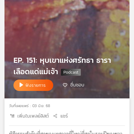
เครือ
ข่าย
วิทยุ
ไทย
พี
บี
เอส
EP. 151: หุบเขาแห่งศรัทธา ธารา
แผนที่
เลือดแด่แม่เจ้า
วิทยุ
เครือ
ชื่นชอบ
ฟังรายการ
ข่าย
วันที่เผยแพร่ : 03 มิ.ย. 68
เพิ่มในเพลย์ลิสต์
แชร์
พิธีกรรมสำคัญที่สุดของเทศกาลที่ใหญ่ที่สุดในรอบปีของชาว