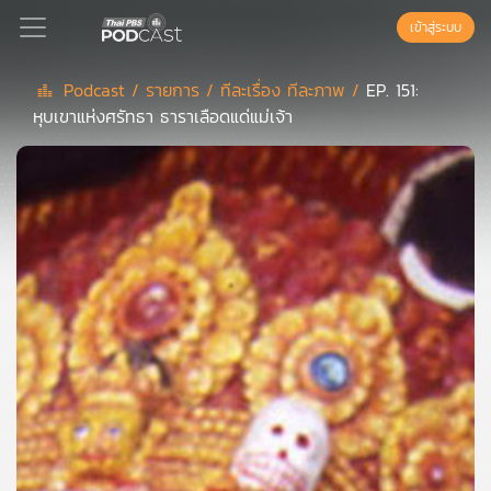
เข้าสู่ระบบ
Podcast /
รายการ /
ทีละเรื่อง ทีละภาพ /
EP. 151:
หุบเขาแห่งศรัทธา ธาราเลือดแด่แม่เจ้า
Podcast
เพล
ย์
ลิ
สต์
แนะนำ
เพล
ย์
ลิ
สต์
ของ