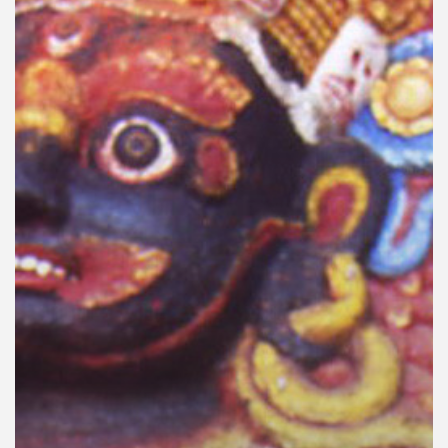
คุณ
เพลง
บทความ
ข่าว
และ
กิจกรรม
เกี่ยว
กับ
เรา