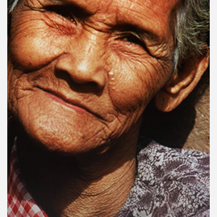
คุณ
เพลง
บทความ
ข่าว
และ
กิจกรรม
เกี่ยว
กับ
เรา