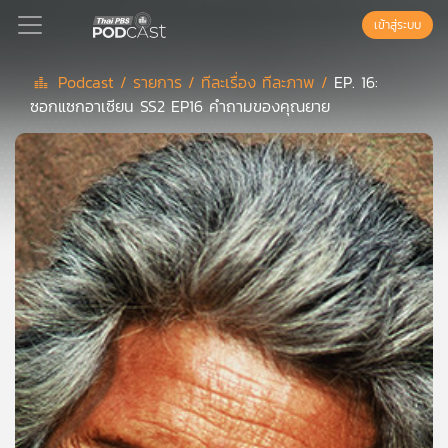
เข้าสู่ระบบ
Podcast /
รายการ /
ทีละเรื่อง ทีละภาพ /
EP. 16:
ซอกแซกอาเซียน SS2 EP16 คำถามของคุณยาย
Podcast
เพล
ย์
ลิ
สต์
แนะนำ
เพล
ย์
ลิ
สต์
ของ