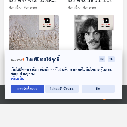
SS2 EP17 พระราชวังแห่ง
SS2 EP18 ลาก่อน…เขมริ
ความหลัง
นทร์ อินทิรา
ทีละเรื่อง ทีละภาพ
ทีละเรื่อง ทีละภาพ
ไทยพีบีเอสใช้คุกกี้
EN
TH
ดาวน์โหลด Thai PBS Podcast Application
เว็บไซต์ของเรามีการจัดเก็บคุกกี้ โปรดศึกษาเพิ่มเติมที่นโยบายคุ้มครอง
EP. 19: ซอกแซกอาเซียน
EP. 20: ซอกแซกอาเซียน
ข้อมูลส่วนบุคคล
SS2 EP19 เมื่อแขกกลัวไม่
SS2 EP20 จอร์จ แฮริสัน
เพิ่มเติม
ขาว
เต่าทองกฤษณะ
ทีละเรื่อง ทีละภาพ
ทีละเรื่อง ทีละภาพ
ยอมรับทั้งหมด
ไม่ยอมรับทั้งหมด
ปิด
Ⓒ 2020 องค์การกระจายเสียงและแพร่ภาพสาธารณะแห่งประเทศไทย
ตอนที่เกี่ยวข้อง