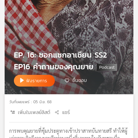
เครือ
ข่าย
วิทยุ
ไทย
พี
บี
เอส
EP. 16: ซอกแซกอาเซียน SS2
EP16 คำถามของคุณยาย
แผนที่
วิทยุ
ชื่นชอบ
ฟังรายการ
เครือ
ข่าย
วันที่เผยแพร่ : 05 มิ.ย. 68
เพิ่มในเพลย์ลิสต์
แชร์
การพบคุณยายที่ซุ้มประตูทางเข้าปราสาทบันทายสรี ทำให้ผู้