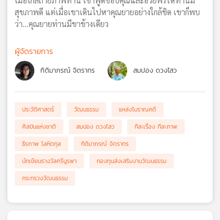
เมื่อใกล้ถ่ายภาพท่าน เขาพูดขอบคุณและอวยพรให้ท่านมี
สุขภาพดี แต่เมื่อเขาเดินไปหาคุณยายอย่างใกล้ชิด เขาก็พบ
ว่า…คุณยายท่านมีขาข้างเดียว
ผู้จัดรายการ
กิติมาภรณ์ จิตราทร
สมปอง ดวงไสว
ประวัติศาสตร์
วัฒนธรรม
แหล่งโบราณคดี
ศิลปินแห่งชาติ
สมปอง ดวงไสว
ทีละเรื่อง ทีละภาพ
ธีรภาพ โลหิตกุล
กิติมาภรณ์ จิตราทร
นักเขียนรางวัลศรีบูรพา
กองทุนส่งเสริมงานวัฒนธรรม
กระทรวงวัฒนธรรม