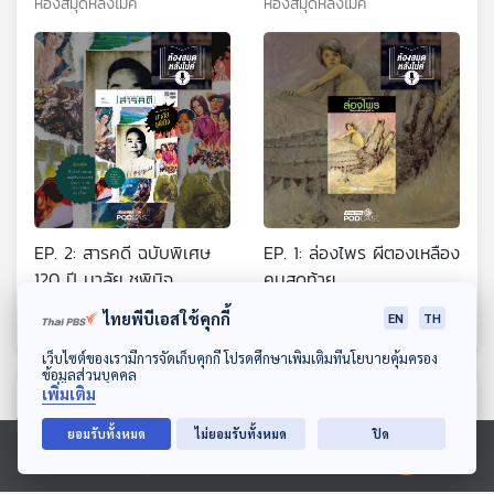
ห้องสมุดหลังไมค์
ห้องสมุดหลังไมค์
EP. 2: สารคดี ฉบับพิเศษ
EP. 1: ล่องไพร ผีตองเหลือง
120 ปี มาลัย ชูพินิจ
คนสุดท้าย
ห้องสมุดหลังไมค์
ห้องสมุดหลังไมค์
ไทยพีบีเอสใช้คุกกี้
EN
TH
ดาวน์โหลด Thai PBS Podcast Application
เว็บไซต์ของเรามีการจัดเก็บคุกกี้ โปรดศึกษาเพิ่มเติมที่นโยบายคุ้มครอง
ข้อมูลส่วนบุคคล
เพิ่มเติม
ตอนที่เกี่ยวข้อง
ยอมรับทั้งหมด
ไม่ยอมรับทั้งหมด
ปิด
Ⓒ 2020 องค์การกระจายเสียงและแพร่ภาพสาธารณะแห่งประเทศไทย