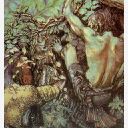
คุณ
เพลง
บทความ
ข่าว
และ
กิจกรรม
เกี่ยว
กับ
เรา