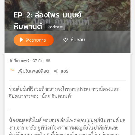
เครือ
EP. 2: ล่องไพร มนุษย์
ข่าย
วิทยุ
หิมพานต์
ไทย
พี
ชื่นชอบ
บี
ฟังรายการ
เอส
วันที่เผยแพร่ : 07 มิ.ย. 68
แผนที่
เพิ่มในเพลย์ลิสต์
แชร์
วิทยุ
เครือ
ข่าย
ร่วมสัมผัสชีวิตระทึกกลางพงไพรจากประสบการณ์ตรงและ
จินตนาการของ "น้อย อินทนนท์"
.
ห้องสมุดหลังไมค์ ขอเสนอ ล่องไพร ตอน มนุษย์หิมพานต์ ผล
งานจาก มาลัย ชูพินิจเรื่องราวการผจญภัยในป่าลึกลับและ
สัตว์ร้ายนานาชนิด ๆ ที่ถ่ายทอดด้วยภาษาที่อ่านง่าย ชวน