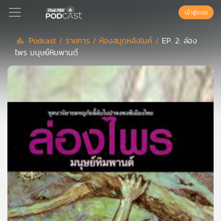
เข้าสู่ระบบ
Podcast /
รายการ /
ห้องสมุดหลังไมค์ /
EP. 2: ล่อง
ไพร มนุษย์หิมพานต์
Podcast
เพล
ย์
ลิ
สต์
แนะนำ
เพล
ย์
ลิ
สต์
ของ