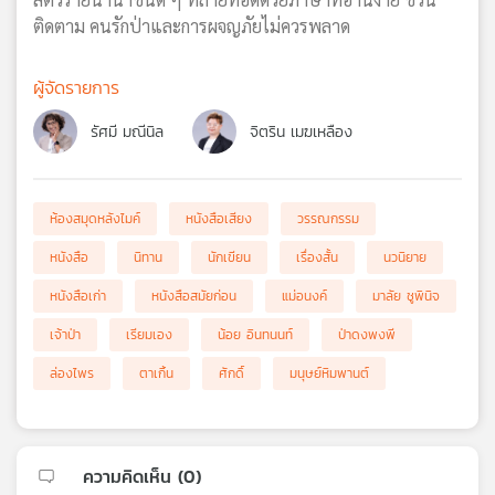
ติดตาม คนรักป่าและการผจญภัยไม่ควรพลาด
ผู้จัดรายการ
รัศมี มณีนิล
จิตริน เมฆเหลือง
ห้องสมุดหลังไมค์
หนังสือเสียง
วรรณกรรม
หนังสือ
นิทาน
นักเขียน
เรื่องสั้น
นวนิยาย
หนังสือเก่า
หนังสือสมัยก่อน
แม่อนงค์
มาลัย ชูพินิจ
เจ้าป่า
เรียมเอง
น้อย อินทนนท์
ป่าดงพงพี
ล่องไพร
ตาเกิ้น
ศักดิ์
มนุษย์หิมพานต์
ความคิดเห็น (
0
)