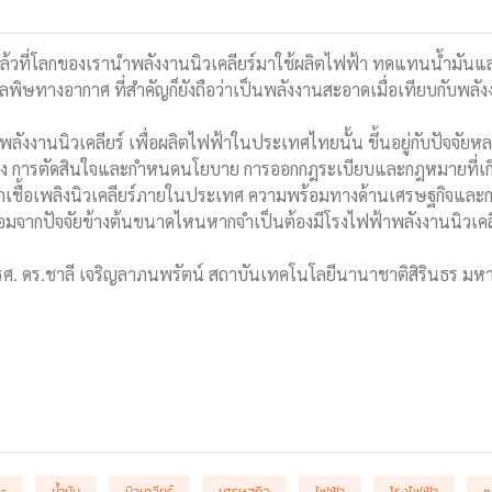
แล้วที่โลกของเรานำพลังงานนิวเคลียร์มาใช้ผลิตไฟฟ้า ทดแทนน้ำมันแล
พิษทางอากาศ ที่สำคัญก็ยังถือว่าเป็นพลังงานสะอาดเมื่อเทียบกับพลัง
ลังงานนิวเคลียร์ เพื่อผลิตไฟฟ้าในประเทศไทยนั้น ขึ้นอยู่กับปัจจัยห
ข้อง การตัดสินใจและกำหนดนโยบาย การออกกฎระเบียบและกฎหมายที่เก
ากเชื้อเพลิงนิวเคลียร์ภายในประเทศ ความพร้อมทางด้านเศรษฐกิจแล
อมจากปัจจัยข้างต้นขนาดไหนหากจำเป็นต้องมีโรงไฟฟ้าพลังงานนิวเคล
ะ รศ. ดร.ชาลี เจริญลาภนพรัตน์ สถาบันเทคโนโลยีนานาชาติสิรินธร มห