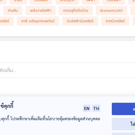
bs
น้ำมัน
นิวเคลียร์
เศรษฐกิจ
ไฟฟ้า
โรงไฟฟ้า
p
ถ่านหิน
พลังงานไฟฟ้า
เศรษฐกิจติดบ้าน
Economics101
คลียร์
ชาลี เจริญลาภนพรัตน์
โรงไฟฟ้านิวเคลียร์
กากนิวเคลียร์
้คุกกี้
EN
TH
ย
บคุกกี้ โปรดศึกษาเพิ่มเติมที่นโยบายคุ้มครองข้อมูลส่วนบุคคล
ไม