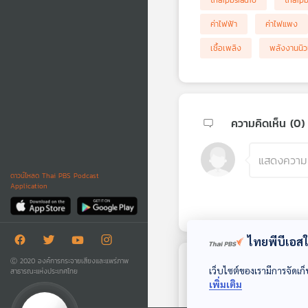
thaipbsradio
thaip
ค่าไฟฟ้า
ค่าไฟแพง
เชื้อเพลิง
พลังงานนิวเ
ความคิดเห็น (
0
)
ดาวน์โหลด Thai PBS Podcast
Application
ไทยพีบีเอสใช
Ⓒ 2020 องค์การกระจายเสียงและแพร่ภาพ
ตอนถัดไป
เว็บไซต์ของเรามีการจัดเก็
สาธารณะแห่งประเทศไทย
เพิ่มเติม