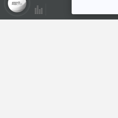
EP. 611: โอกาสหรือ
ความเสี่ยง ใช้คริป
โตฯ สกุลเงินดิจิทัลใน
เศรษฐกิจติดบ้าน
ไทย
ตอนที่เกี่ยวข้อง