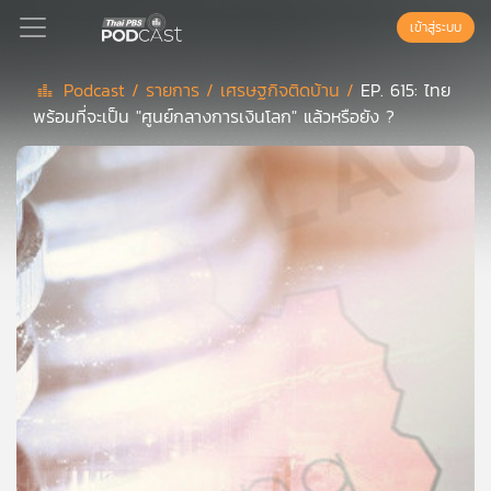
เข้าสู่ระบบ
Podcast /
รายการ /
เศรษฐกิจติดบ้าน /
EP. 615: ไทย
พร้อมที่จะเป็น "ศูนย์กลางการเงินโลก" แล้วหรือยัง ?
Podcast
เพล
ย์
ลิ
สต์
แนะนำ
เพล
ย์
ลิ
สต์
ของ