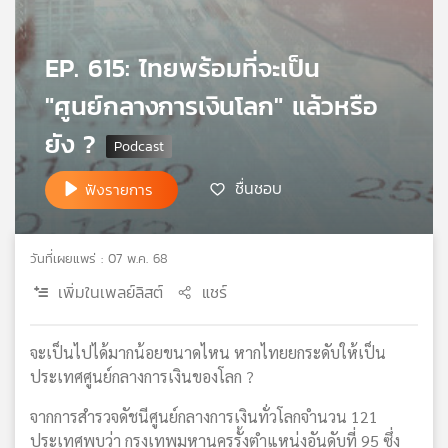
เครือ
ข่าย
EP. 615: ไทยพร้อมที่จะเป็น
วิทยุ
ไทย
"ศูนย์กลางการเงินโลก" แล้วหรือ
พี
บี
ยัง ?
เอส
ชื่นชอบ
ฟังรายการ
แผนที่
วิทยุ
วันที่เผยแพร่ : 07 พ.ค. 68
เครือ
เพิ่มในเพลย์ลิสต์
แชร์
ข่าย
จะเป็นไปได้มากน้อยขนาดไหน หากไทยยกระดับให้เป็น
ประเทศศูนย์กลางการเงินของโลก ?
จากการสำรวจดัชนีศูนย์กลางการเงินทั่วโลกจำนวน 121
ประเทศพบว่า กรุงเทพมหานครรั้งตำแหน่งอันดับที่ 95 ซึ่ง