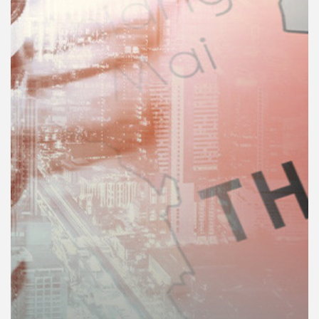
คุณ
เพลง
บทความ
ข่าว
และ
กิจกรรม
เกี่ยว
กับ
เรา