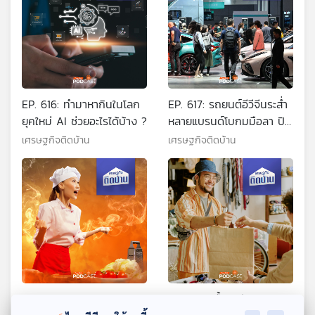
EP. 616: ทำมาหากินในโลก
EP. 617: รถยนต์อีวีจีนระส่ำ
ยุคใหม่ AI ช่วยอะไรได้บ้าง ?
หลายแบรนด์โบกมมือลา ปิด
ตัว ทิ้งลูกค้า
เศรษฐกิจติดบ้าน
เศรษฐกิจติดบ้าน
EP. 618: ร้านอาหารไทยจะสู้
EP. 619: เบื้องหลังและความ