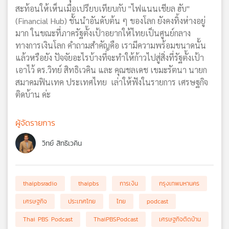
สะท้อนให้เห็นเมื่อเปรียบเทียบกับ "ไฟแนนเชียล ฮับ"
(Financial Hub) ชั้นนำอันดับต้น ๆ ของโลก ยังคงทิ้งห่างอยู่
มาก ในขณะที่ภาครัฐตั้งเป้าอยากให้ไทยเป็นศูนย์กลาง
ทางการเงินโลก คำถามสำคัญคือ เรามีความพร้อมขนาดนั้น
แล้วหรือยัง ปัจจัยอะไรบ้างที่จะทำให้ก้าวไปสู่สิ่งที่รัฐตั้งเป้า
เอาไว้ ดร.วิทย์ สิทธิเวคิน และ คุณชลเดช เขมะรัตนา นายก
สมาคมฟินเทค ประเทศไทย เล่าให้ฟังในรายการ เศรษฐกิจ
ติดบ้าน ค่ะ
ผู้จัดรายการ
วิทย์ สิทธิเวคิน
thaipbsradio
thaipbs
การเงิน
กรุงเทพมหานคร
เศรษฐกิจ
ประเทศไทย
ไทย
podcast
Thai PBS Podcast
ThaiPBSPodcast
เศรษฐกิจติดบ้าน