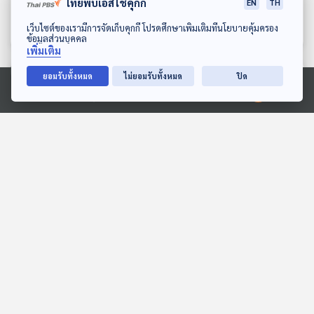
อย่างไรในวันที่ถูกต่างชาติ
ลับสินค้าขายดี เพราะมีเรื่อง
ไทยพีบีเอสใช้คุกกี้
EN
TH
ก๊อปปี้
เล่า
เศรษฐกิจติดบ้าน
เศรษฐกิจติดบ้าน
ดาวน์โหลด Thai PBS Podcast Application
เว็บไซต์ของเรามีการจัดเก็บคุกกี้ โปรดศึกษาเพิ่มเติมที่นโยบายคุ้มครอง
ข้อมูลส่วนบุคคล
เพิ่มเติม
ตอนที่เกี่ยวข้อง
ยอมรับทั้งหมด
ไม่ยอมรับทั้งหมด
ปิด
Ⓒ 2020 องค์การกระจายเสียงและแพร่ภาพสาธารณะแห่งประเทศไทย
EP. 103: สมมุติว่า! | พรุ่งนี้
EP. 88: กัมพูชาค้านไทย
จบสงคราม !!
"ยกเลิก MOU 44" จับตา
ก๊าซในอ่าวไทย "ของใคร" ?
สมมุติว่า
ตอบโจทย์