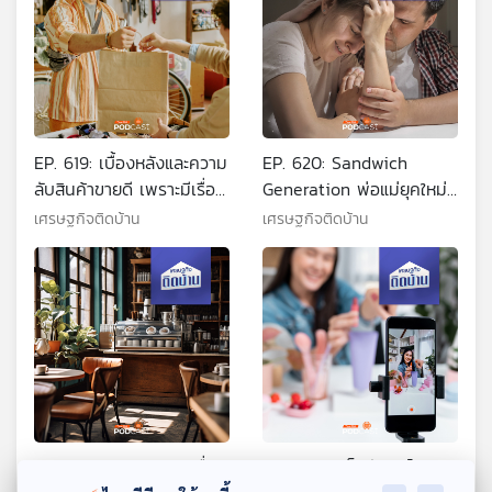
EP. 619: เบื้องหลังและความ
EP. 620: Sandwich
ลับสินค้าขายดี เพราะมีเรื่อง
Generation พ่อแม่ยุคใหม่
เล่า
ในบทเดอะแบก
เศรษฐกิจติดบ้าน
เศรษฐกิจติดบ้าน
EP. 621: เปิดร้านขายเครื่อง
EP. 622: เคล็ดลับไลฟ์สด