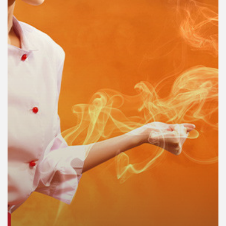
คุณ
เพลง
บทความ
ข่าว
และ
กิจกรรม
เกี่ยว
กับ
เรา