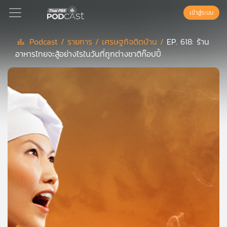
เข้าสู่ระบบ
Podcast /
รายการ /
เศรษฐกิจติดบ้าน /
EP. 618: ร้าน
อาหารไทยจะสู้อย่างไรในวันที่ถูกต่างชาติก๊อปปี้
Podcast
เพล
ย์
ลิ
สต์
แนะนำ
เพล
ย์
ลิ
สต์
ของ