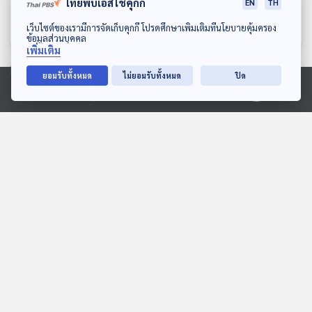
ดื่ม (Cafe) อย่างไรไม่ให้เจ๊ง
ขายของออนไลน์ ทำอย่างไร
ไทยพีบีเอสใช้คุกกี้
EN
TH
กลางทาง
ให้ยอดขายพุ่ง
เศรษฐกิจติดบ้าน
เศรษฐกิจติดบ้าน
ดาวน์โหลด Thai PBS Podcast Application
เว็บไซต์ของเรามีการจัดเก็บคุกกี้ โปรดศึกษาเพิ่มเติมที่นโยบายคุ้มครอง
ข้อมูลส่วนบุคคล
เพิ่มเติม
ตอนที่เกี่ยวข้อง
ยอมรับทั้งหมด
ไม่ยอมรับทั้งหมด
ปิด
Ⓒ 2020 องค์การกระจายเสียงและแพร่ภาพสาธารณะแห่งประเทศไทย
EP. 680: แบรนด์รถหรูจาก
EP. 84: แม่เม้า ลูกแหม่ม
จีน แข่งกับ แบรนด์รถหรู
กับเรื่องเล่าหลังไมค์ของ
จากยุโรป ได้หรือไม่
ครอบครัวศิลปิน
เศรษฐกิจติดบ้าน
นักผจญเพลง Podcast