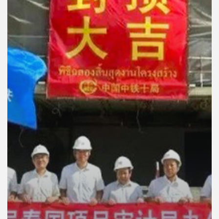
คุณ
เพลง
บทความ
ข่าว
และ
กิจกรรม
เกี่ยว
กับ
เรา