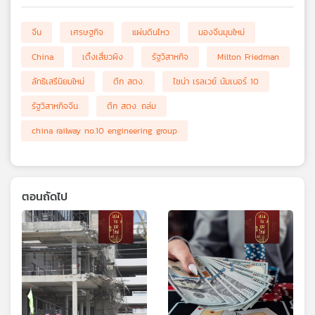
จีน
เศรษฐกิจ
แผ่นดินไหว
มองจีนมุมใหม่
China
เติ้งเสี่ยวผิง
รัฐวิสาหกิจ
Milton Friedman
ลัทธิเสรีนิยมใหม่
ตึก สตง.
ไชน่า เรลเวย์ นัมเบอร์ 10
รัฐวิสาหกิจจีน
ตึก สตง. ถล่ม
china railway no.10 engineering group
ตอนถัดไป