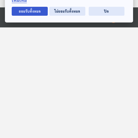
เพิ่มเติม
ตอนที่เกี่ยวข้อง
ยอมรับทั้งหมด
ไม่ยอมรับทั้งหมด
ปิด
Ⓒ 2020 องค์การกระจายเสียงและแพร่ภาพสาธารณะแห่งประเทศไทย
เจ้าของร้านอาหารในสหรัฐฯ
EP. 764: Affiliate
หวั่นเทรนด์ "Pocket-
Marketing แค่แปะลิงก์ก็ได้
packing"
เงินจริงหรือ ?
หน้าต่างโลก
เศรษฐกิจติดบ้าน