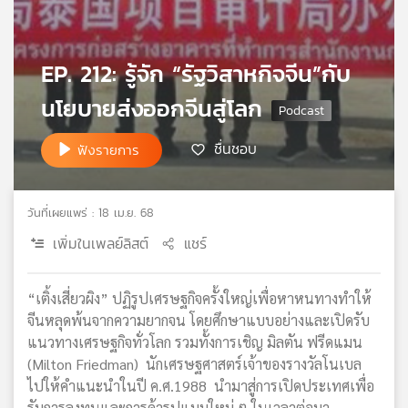
เครือ
ข่าย
วิทยุ
EP. 212: รู้จัก “รัฐวิสาหกิจจีน”กับ
ไทย
พี
นโยบายส่งออกจีนสู่โลก
บี
เอส
ชื่นชอบ
ฟังรายการ
แผนที่
วันที่เผยแพร่ : 18 เม.ย. 68
วิทยุ
เพิ่มในเพลย์ลิสต์
แชร์
เครือ
ข่าย
“เติ้งเสี่ยวผิง” ปฏิรูปเศรษฐกิจครั้งใหญ่เพื่อหาหนทางทำให้
จีนหลุดพ้นจากความยากจน โดยศึกษาแบบอย่างและเปิดรับ
แนวทางเศรษฐกิจทั่วโลก รวมทั้งการเชิญ มิลตัน ฟรีดแมน
(Milton Friedman) นักเศรษฐศาสตร์เจ้าของรางวัลโนเบล
ไปให้คำแนะนำในปี ค.ศ.1988 นำมาสู่การเปิดประเทศเพื่อ
รับการลงทุนและการค้ารูปแบบใหม่ ๆ ในเวลาต่อมา