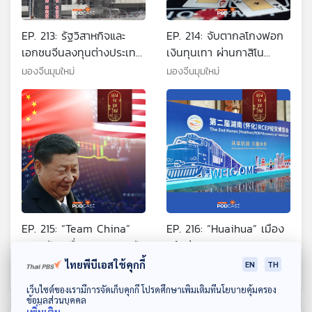
EP. 213: รัฐวิสาหกิจและ
EP. 214: จับตากลโกงฟอก
เอกชนจีนลงทุนต่างประเทศ
เงินทุนเทา ผ่านกาสิโน
รัฐบาลจีนอุดหนุนอย่างไร
คอมเพล็กซ์และธุรกรรมการ
มองจีนมุมใหม่
มองจีนมุมใหม่
เงินออนไลน์
EP. 215: “Team China”
EP. 216: “Huaihua” เมือง
กลไกขับเคลื่อนเศรษฐกิจตัว
หน้าต่างมณฑลหูหนานบู
ใหม่ของจีนเพื่อหนุน
รณาการจีนสู่โลก ผ่านข้อ
มองจีนมุมใหม่
มองจีนมุมใหม่
ไทยพีบีเอสใช้คุกกี้
EN
TH
“เอกชน” สู้ศึกสหรัฐฯ
ตกลง RCEP
ดาวน์โหลด Thai PBS Podcast Application
เว็บไซต์ของเรามีการจัดเก็บคุกกี้ โปรดศึกษาเพิ่มเติมที่นโยบายคุ้มครอง
ข้อมูลส่วนบุคคล