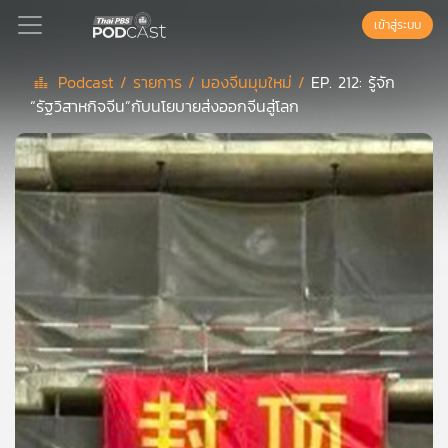
เข้าสู่ระบบ
Podcast /
รายการ /
มองจีนมุมใหม่ /
EP. 212: รู้จัก
“รัฐวิสาหกิจจีน”กับนโยบายส่งออกจีนสู่โลก
Podcast
เพล
ย์
ลิ
สต์
แนะนำ
เพล
ย์
ลิ
สต์
ของ