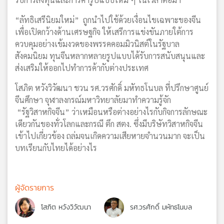
“ลัทธิเสรีนิยมใหม่” ถูกนำไปใช้ด้วยเงื่อนไขเฉพาะของจีน
เพื่อเปิดกว้างด้านเศรษฐกิจ ให้เสรีการแข่งขันภายใต้การ
ควบคุมอย่างเข้มงวดของพรรคคอมมิวนิสต์ในรัฐบาล
สังคมนิยม ทุนจีนหลากหลายรูปแบบได้รับการสนับสนุนและ
ส่งเสริมให้ออกไปทำการค้ากับต่างประเทศ
โสภิต หวังวิวัฒนา ชวน รศ.วรศักดิ์ มหัทธโนบล ที่ปรึกษาศูนย์
จีนศึกษา จุฬาลงกรณ์มหาวิทยาลัยมาทำความรู้จัก
“รัฐวิสาหกิจจีน” ว่าเหมือนหรือต่างอย่างไรกับกิจการลักษณะ
เดียวกันของทั่วโลกและกรณี ตึก สตง. ซึ่งมีบริษัทวิสาหกิจจีน
เข้าไปเกี่ยวข้อง ถล่มจนเกิดความเสียหายจำนวนมาก จะเป็น
บทเรียนกับไทยได้อย่างไร
ผู้จัดรายการ
โสภิต หวังวิวัฒนา
รศ.วรศักดิ์ มหัทธโนบล