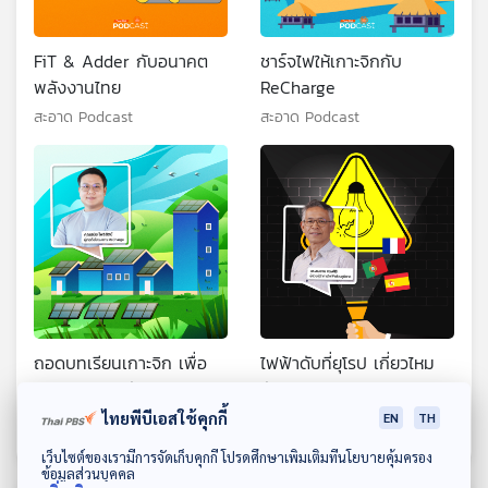
FiT & Adder กับอนาคต
ชาร์จไฟให้เกาะจิกกับ
พลังงานไทย
ReCharge
สะอาด Podcast
สะอาด Podcast
ถอดบทเรียนเกาะจิก เพื่อ
ไฟฟ้าดับที่ยุโรป เกี่ยวไหม
ขยายโมเดลพลังงานสะอาด
กับไฟสะอาด
ไทยพีบีเอสใช้คุกกี้
สะอาด Podcast
สะอาด Podcast
EN
TH
ดาวน์โหลด Thai PBS Podcast Application
เว็บไซต์ของเรามีการจัดเก็บคุกกี้ โปรดศึกษาเพิ่มเติมที่นโยบายคุ้มครอง
ข้อมูลส่วนบุคคล