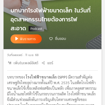
เครือ
บทบาทโรงไฟฟ้าขนาดเล็ก ในวันที่
ข่าย
วิทยุ
อุตสาหกรรมไทยต้องการไฟ
ไทย
พี
สะอาด
บี
เอส
ชื่นชอบ
ฟังรายการ
แผนที่
วันที่เผยแพร่ : 11 เม.ย. 68
วิทยุ
เพิ่มในเพลย์ลิสต์
แชร์
เครือ
ข่าย
บทบาทของ
โรงไฟฟ้าขนาดเล็ก (SPP)
มีความสำคัญต่อ
เศรษฐกิจไทยอย่างมากตั้งแต่ปี พ.ศ. 2535 ในอดีตโรงไฟฟ้า
ขนาดเล็กใช้เชื้อเพลิงฟอสซิลเป็นหลัก เพื่อภาคอุตสาหกรรม
มีไอน้ำและไฟฟ้าใช้ในกระบวนการผลิต โรงไฟฟ้าขนาดเล็ก
จึงมีส่วนช่วยผลักดันการเจริญเติบโตทางเศรษฐกิจของ