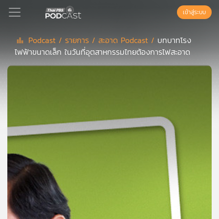
เข้าสู่ระบบ
Podcast /
รายการ /
สะอาด Podcast /
บทบาทโรง
ไฟฟ้าขนาดเล็ก ในวันที่อุตสาหกรรมไทยต้องการไฟสะอาด
Podcast
เพล
ย์
ลิ
สต์
แนะนำ
เพล
ย์
ลิ
สต์
ของ