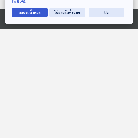
เพิ่มเติม
ตอนที่เกี่ยวข้อง
ยอมรับทั้งหมด
ไม่ยอมรับทั้งหมด
ปิด
Ⓒ 2020 องค์การกระจายเสียงและแพร่ภาพสาธารณะแห่งประเทศไทย
EP. 43: ล็อกเป้า "นักการ
EP. 753: รถยนต์ไฟฟ้า ใช้
เมืองสีเทา" สะเทือน "เลือก
คุ้มค่ากว่าสันดาปกับไฮบริด
ตั้ง 2569" ?
จริงหรือ ?
ตอบโจทย์
เศรษฐกิจติดบ้าน