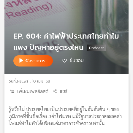
เครือ
ข่าย
วิทยุ
ไทย
พี
EP. 604: ค่าไฟฟ้าประเทศไทยทำไม
บี
แพง ปัญหาอยู่ตรงไหน
เอส
ชื่นชอบ
ฟังรายการ
แผนที่
วิทยุ
เครือ
วันที่เผยแพร่ : 10 เม.ย. 68
ข่าย
เพิ่มในเพลย์ลิสต์
แชร์
รู้หรือไม่ ประเทศไทยเป็นประเทศที่อยู่ในอันดับต้น ๆ ของ
ภูมิภาคที่ขึ้นชื่อเรื่อง #ค่าไฟแพง แม้รัฐบาลประกาศจะลดค่า
ไฟแต่ทำไมทำได้เพียงแค่มาตรการชั่วคราวเท่านั้น