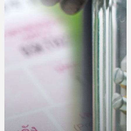
คุณ
เพลง
บทความ
ข่าว
และ
กิจกรรม
เกี่ยว
กับ
เรา