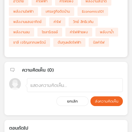
อ่าวไทย
ค่าไฟฟ้า
ค่าไฟแพง
พลังงานสะอาด
พลังงานไฟฟ้า
เศรษฐกิจติดบ้าน
Economics101
พลังงานแสงอาทิตย์
ค่าไฟ
วิทย์ สิทธิเวคิน
พลังงานลม
โซลาร์เซลล์
ค่าไฟฟ้าแพง
พลังงาน้ำ
ชาลี เจริญลาภนพรัตน์
ต้นทุนผลิตไฟฟ้า
บิลค่าไฟ
ความคิดเห็น (
0
)
ยกเลิก
ส่งความคิดเห็น
ตอนถัดไป