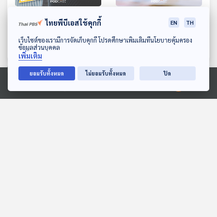
EP. 607: ประกันสังคมไทย
EP. 608: สูตรใหม่ เงิน
ไทยพีบีเอสใช้คุกกี้
EN
TH
ยังฝากผีฝากไข้ได้จริงหรือ ?
เกษียณประกันสังคม
ดาวน์โหลด Thai PBS Podcast Application
เว็บไซต์ของเรามีการจัดเก็บคุกกี้ โปรดศึกษาเพิ่มเติมที่นโยบายคุ้มครอง
เศรษฐกิจติดบ้าน
เศรษฐกิจติดบ้าน
ข้อมูลส่วนบุคคล
เพิ่มเติม
ยอมรับทั้งหมด
ไม่ยอมรับทั้งหมด
ปิด
ตอนที่เกี่ยวข้อง
Ⓒ 2020 องค์การกระจายเสียงและแพร่ภาพสาธารณะแห่งประเทศไทย
EP. 116: วิ่ง 77 จังหวัด เขา
EP. 87: ศาลฎีกา "รับคำ
กำลังตามหาอะไร ? - ภัทร
ร้อง" คดี 44 สส. "ไม่พัก
พงศ์ วงค์เที่ยง
งาน" 10 สส.ประชาชน
Made My Day วันนี้ดีที่สุด
ตอบโจทย์