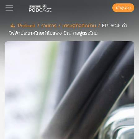
เข้าสู่ระบบ
Podcast /
รายการ /
เศรษฐกิจติดบ้าน /
EP. 604: ค่า
ไฟฟ้าประเทศไทยทำไมแพง ปัญหาอยู่ตรงไหน
Podcast
เพล
ย์
ลิ
สต์
แนะนำ
เพล
ย์
ลิ
สต์
ของ