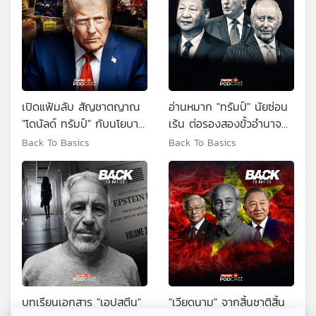
เปิดแฟ้มลับ สัญชาตญาณ
อ่านหมาก "ทรัมป์" นัยซ่อน
"โดนัลด์ ทรัมป์" กับนโยบาย
เร้น ต่อรองสองขั้วอำนาจ
ท้าทายมัจจุราช
"อังกฤษ-จีน" หาทางลง
Back To Basics
Back To Basics
วิกฤตโลก ?
บทเรียนเอกสาร "เอปสตีน"
"เวียดนาม" จากสิ้นชาติสิ้น