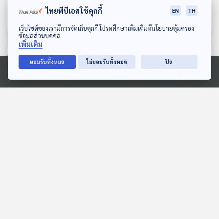
สะท้อนกฎหมาย "ขาย
แผ่นดิน สู่การสร้างชาติ
ไทยพีบีเอสใช้คุกกี้
EN
TH
บริการ" ในไทย Sex
สร้างแผ่นดิน ว่าที่ “หัวแถว”
Back To Basics
Back To Basics
Worker ควรถูกคุ้มครอง ?
แห่งเอเชีย
ดาวน์โหลด Thai PBS Podcast Application
เว็บไซต์ของเรามีการจัดเก็บคุกกี้ โปรดศึกษาเพิ่มเติมที่นโยบายคุ้มครอง
ข้อมูลส่วนบุคคล
เพิ่มเติม
ตอนที่เกี่ยวข้อง
ยอมรับทั้งหมด
ไม่ยอมรับทั้งหมด
ปิด
Ⓒ 2020 องค์การกระจายเสียงและแพร่ภาพสาธารณะแห่งประเทศไทย
EP. 267: น้ำมันไทยปัญหา
EP. 13: Rainy season in
อยู่ตรงไหน | รัฐบาลสอบตก
May
การสร้างความเชื่อมั่น |
คุยให้คิด
Thai PBS Podcast Music
อนุทิน นายกฯ คนที่ 32
Playlist