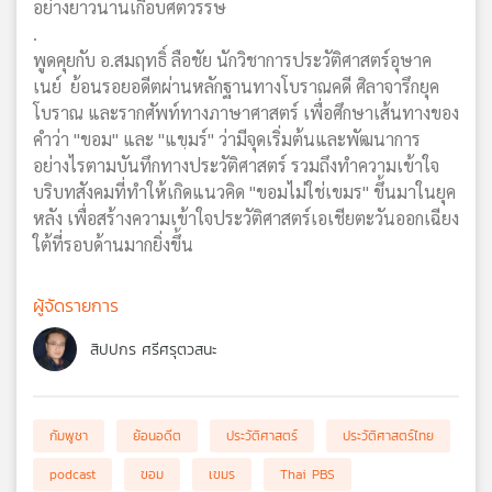
อย่างยาวนานเกือบศตวรรษ
.
พูดคุยกับ อ.สมฤทธิ์ ลือชัย นักวิชาการประวัติศาสตร์อุษาค
เนย์ ย้อนรอยอดีตผ่านหลักฐานทางโบราณคดี ศิลาจารึกยุค
โบราณ และรากศัพท์ทางภาษาศาสตร์ เพื่อศึกษาเส้นทางของ
คำว่า "ขอม" และ "แขฺมร์" ว่ามีจุดเริ่มต้นและพัฒนาการ
อย่างไรตามบันทึกทางประวัติศาสตร์ รวมถึงทำความเข้าใจ
บริบทสังคมที่ทำให้เกิดแนวคิด "ขอมไม่ใช่เขมร" ขึ้นมาในยุค
หลัง เพื่อสร้างความเข้าใจประวัติศาสตร์เอเชียตะวันออกเฉียง
ใต้ที่รอบด้านมากยิ่งขึ้น
ผู้จัดรายการ
สิปปกร ศรีศรุตวสนะ
กัมพูชา
ย้อนอดีต
ประวัติศาสตร์
ประวัติศาสตร์ไทย
podcast
ขอม
เขมร
Thai PBS