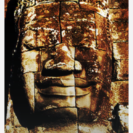
คุณ
เพลง
บทความ
ข่าว
และ
กิจกรรม
เกี่ยว
กับ
เรา