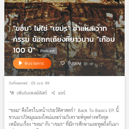
เครือ
ข่าย
วิทยุ
ไทย
"ขอม" ไม่ใช่ "เขมร" ชำแหละวาท
พี
กรรม ข้อถกเถียงที่ยาวนาน "เกือบ
บี
เอส
100 ปี"
ชื่นชอบ
ฟังรายการ
แผนที่
วิทยุ
เครือ
วันที่เผยแพร่ : 03 เม.ย. 69
ข่าย
เพิ่มในเพลย์ลิสต์
แชร์
"ขอม" คือใครในหน้าประวัติศาสตร์? Back To Basics EP. นี้
ชวนมาเปิดมุมมองใหม่และร่วมวิเคราะห์จุดต่างหรือจุด
เหมือนเรื่อง "ขอม" กับ "เขมร" ที่มีการศึกษาและพูดถึงกันมา