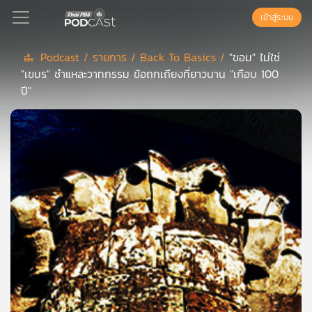
เข้าสู่ระบบ
Podcast /
รายการ /
Back To Basics /
"ขอม" ไม่ใช่
"เขมร" ชำแหละวาทกรรม ข้อถกเถียงที่ยาวนาน "เกือบ 100
Podcast
ปี"
เพล
ย์
ลิ
สต์
แนะนำ
เพล
ย์
ลิ
สต์
ของ