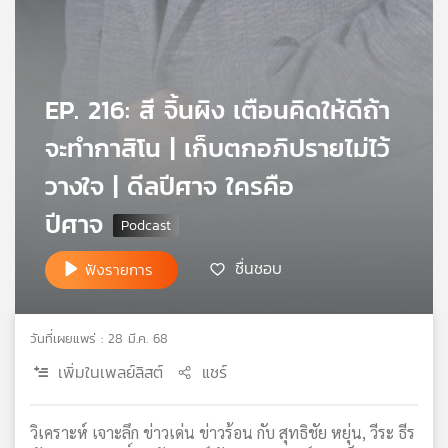
เครือ
ข่าย
วิทยุ
ไทย
EP. 216: สี จิ้นผิง เตือนคิดให้ดีถ้า
พี
บี
จะทำกาสิโน | เก็บตกอภิปรายไม่ไว้
เอส
วางใจ | ดีลปีศาจ ใครคือ
ปีศาจ
แผนที่
วิทยุ
ชื่นชอบ
ฟังรายการ
เครือ
ข่าย
วันที่เผยแพร่ : 28 มี.ค. 68
เพิ่มในเพลย์ลิสต์
แชร์
วิเคราะห์ เจาะลึก ข่าวเด่น ข่าวร้อน กับ สุทธิชัย หยุ่น, วีระ ธีร