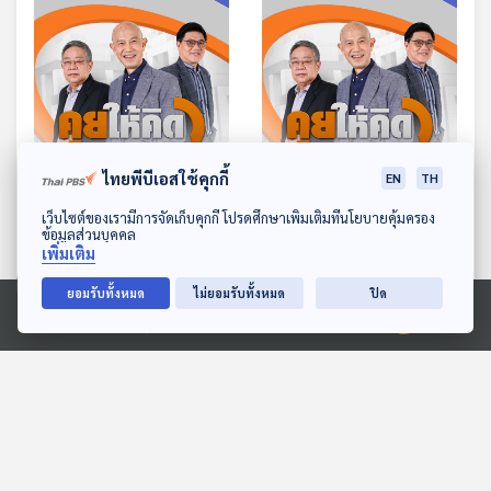
ไทยพีบีเอสใช้คุกกี้
EN
TH
EP. 219: สี จิ้นผิง เยือน
EP. 220: วิกฤตเศรษฐกิจ
ดาวน์โหลด Thai PBS Podcast Application
เว็บไซต์ของเรามีการจัดเก็บคุกกี้ โปรดศึกษาเพิ่มเติมที่นโยบายคุ้มครอง
อาเซียน | การเมืองเพื่อ
IMF ปรับไทยต่ำสุดใน
ข้อมูลส่วนบุคคล
เพิ่มเติม
ไทย-ภูมิใจไทย | อยู่รอด
อาเซียน | เกมการเมืองปรับ
คุยให้คิด
คุยให้คิด
อย่างไรในเศรษฐกิจแบบนี้
ครม. | ข่าวลือสายดาร์กกาสิ
ยอมรับทั้งหมด
ไม่ยอมรับทั้งหมด
ปิด
โน
Ⓒ 2020 องค์การกระจายเสียงและแพร่ภาพสาธารณะแห่งประเทศไทย
ตอนที่เกี่ยวข้อง