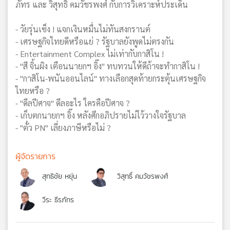
ภัทร และ วิสุทธิ์ คมวัชรพงศ์ กับการวิเคราะห์ประเด็น
- วัยรุ่นเซ็ง ! แจกเงินหมื่นไม่ทันสงกรานต์
- เศรษฐกิจไทยดีหรือแย่ ? รัฐบาลยังพูดไม่ตรงกัน
- Entertainment Complex ไม่เท่ากับกาสิโน !
- "สี จิ้นผิง เตือนนายกฯ อิ๊ง" ทบทวนให้ดีถ้าจะทำกาสิโน !
- "กาสิโน-พนันออนไลน์" ทางเลือกสุดท้ายกระตุ้นเศรษฐกิจ
ไทยหรือ ?
- "ดีลปีศาจ" ดีลอะไร ใครคือปีศาจ ?
- เก็บตกนายกฯ อิ๊ง หลังศึกอภิปรายไม่ไว้วางใจรัฐบาล
- "ตั๋ว PN" เลี่ยงภาษีหรือไม่ ?
ผู้จัดรายการ
สุทธิชัย หยุ่น
วิสุทธิ์ คมวัชรพงศ์
วีระ ธีรภัทร