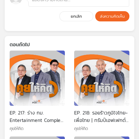
ยกเลิก
ส่งความคิดเห็น
ตอนถัดไป
EP. 217: ร่าง กม.
EP. 218: รอยร้าวภูมิใจไทย-
Entertainment Complex
เพื่อไทย | ทรัมป์เอฟเฟกต์
| ทรัมป์ขึ้นภาษี ไทยโดนด้วย
สะเทือนทั้งโลก | ไชยชนก
คุยให้คิด
คุยให้คิด
| ผู้นำเมียนมาเยือนไทย
ไม่เห็นด้วยกับกาสิโน