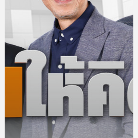
คุณ
เพลง
บทความ
ข่าว
และ
กิจกรรม
เกี่ยว
กับ
เรา