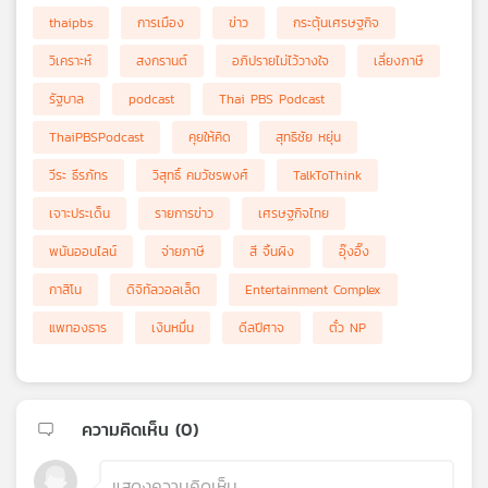
thaipbs
การเมือง
ข่าว
กระตุ้นเศรษฐกิจ
วิเคราะห์
สงกรานต์
อภิปรายไม่ไว้วางใจ
เลี่ยงภาษี
รัฐบาล
podcast
Thai PBS Podcast
ThaiPBSPodcast
คุยให้คิด
สุทธิชัย หยุ่น
วีระ ธีรภัทร
วิสุทธิ์ คมวัชรพงศ์
TalkToThink
เจาะประเด็น
รายการข่าว
เศรษฐกิจไทย
พนันออนไลน์
จ่ายภาษี
สี จิ้นผิง
อุ๊งอิ๊ง
กาสิโน
ดิจิทัลวอลเล็ต
Entertainment Complex
แพทองธาร
เงินหมื่น
ดีลปีศาจ
ตั๋ว NP
ความคิดเห็น (
0
)