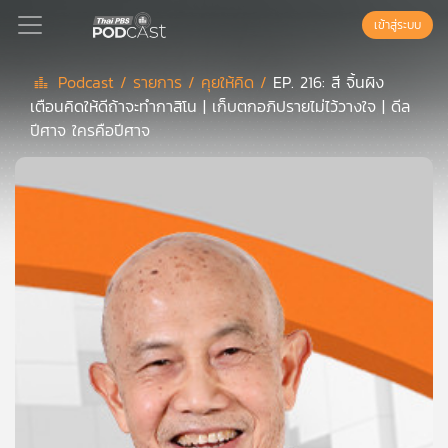
เข้าสู่ระบบ
Podcast /
รายการ /
คุยให้คิด /
EP. 216: สี จิ้นผิง
เตือนคิดให้ดีถ้าจะทำกาสิโน | เก็บตกอภิปรายไม่ไว้วางใจ | ดีล
Podcast
ปีศาจ ใครคือปีศาจ
เพล
ย์
ลิ
สต์
แนะนำ
เพล
ย์
ลิ
สต์
ของ