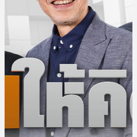
คุณ
เพลง
บทความ
ข่าว
และ
กิจกรรม
เกี่ยว
กับ
เรา