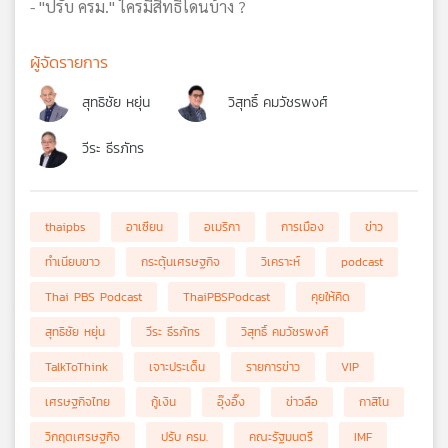
- "ปรับ ครม." ใครมีสิทธิ์โดนบ้าง ?
ผู้จัดรายการ
สุทธิชัย หยุ่น
วิสุทธิ์ คมวัชรพงศ์
วีระ ธีรภัทร
thaipbs
อาเซียน
อเมริกา
การเมือง
ข่าว
ทำเนียบขาว
กระตุ้นเศรษฐกิจ
วิเคราะห์
podcast
Thai PBS Podcast
ThaiPBSPodcast
คุยให้คิด
สุทธิชัย หยุ่น
วีระ ธีรภัทร
วิสุทธิ์ คมวัชรพงศ์
TalkToThink
เจาะประเด็น
รายการข่าว
VIP
เศรษฐกิจไทย
กู้เงิน
อุ๊งอิ๊ง
ข่าวลือ
กาสิโน
วิกฤตเศรษฐกิจ
ปรับ ครม.
คณะรัฐมนตรี
IMF