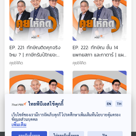
EP. 221: ทักษิณติดคุกจริง
EP. 222: ทักษิณ ชั้น 14
ไหม ? | ภาษีทรัมป์ไทยจะ
แพทยสภา และกาตาร์ | แผน
รอดอย่างไร | อุ๊งอิ๊งเตรียม
เก็บ VAT รายได้ต่ำกว่า 1.8
คุยให้คิด
คุยให้คิด
ดัน Entertainment
ล้าน | ส่งหมายเรียกคดีฮั้ว
Complex
เลือก สว.
ไทยพีบีเอสใช้คุกกี้
EN
TH
ดาวน์โหลด Thai PBS Podcast Application
เว็บไซต์ของเรามีการจัดเก็บคุกกี้ โปรดศึกษาเพิ่มเติมที่นโยบายคุ้มครอง
ข้อมูลส่วนบุคคล
เพิ่มเติม
EP. 223: DSI กกต. สว. และ
EP. 224: 60 วันอันตราย
ยอมรับทั้งหมด
ไม่ยอมรับทั้งหมด
ปิด