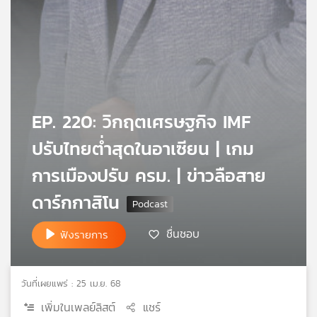
เครือ
ข่าย
วิทยุ
ไทย
พี
บี
เอส
EP. 220: วิกฤตเศรษฐกิจ IMF
ปรับไทยต่ำสุดในอาเซียน | เกม
แผนที่
การเมืองปรับ ครม. | ข่าวลือสาย
วิทยุ
เครือ
ดาร์กกาสิโน
ข่าย
ชื่นชอบ
ฟังรายการ
วันที่เผยแพร่ : 25 เม.ย. 68
เพิ่มในเพลย์ลิสต์
แชร์