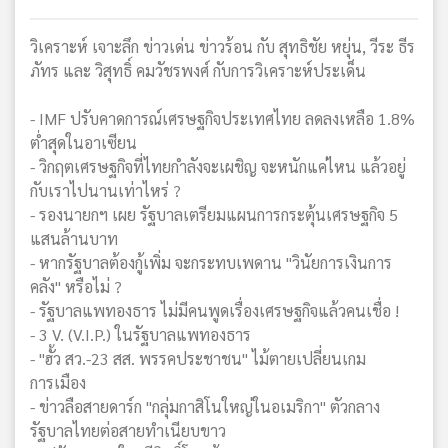
วิเคราะห์ เจาะลึก ข่าวเด่น ข่าวร้อน กับ สุทธิชัย หยุ่น, วีระ ธีร
ภัทร และ วิสุทธิ์ คมวัชรพงศ์ กับการวิเคราะห์ประเด็น
- IMF ปรับคาดการณ์เศรษฐกิจประเทศไทย ลดลงเหลือ 1.8%
ต่ำสุดในอาเซียน
- วิกฤตเศรษฐกิจที่ไทยกำลังจะเผชิญ จะหนักแค่ไหน แล้วอยู่
กับเราไปนานเท่าไหร่ ?
- รองนายกฯ เผย รัฐบาลเตรียมแผนการกระตุ้นเศรษฐกิจ 5
แสนล้านบาท
- หากรัฐบาลต้องกู้เพิ่ม จะกระทบเพดาน "วินัยการเงินการ
คลัง" หรือไม่ ?
- รัฐบาลแพทองธาร ไม่มีคนพูดเรื่องเศรษฐกิจแล้วคนเชื่อ !
- 3 V. (V.I.P.) ในรัฐบาลแพทองธาร
- "ฮั้ว สว.-23 สส. พรรคประชาชน" ไม้ตายเปลี่ยนเกม
การเมือง
- ข่าวลือสายดาร์ก "กลุ่มกาสิโนใหญ่ในอเมริกา" ตัวกลาง
รัฐบาลไทยต่อสายทำเนียบขาว