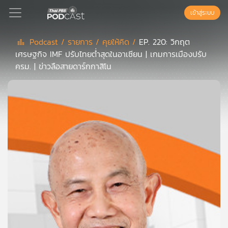
เข้าสู่ระบบ
Podcast /
รายการ /
คุยให้คิด /
EP. 220: วิกฤต
เศรษฐกิจ IMF ปรับไทยต่ำสุดในอาเซียน | เกมการเมืองปรับ
Podcast
ครม. | ข่าวลือสายดาร์กกาสิโน
เพล
ย์
ลิ
สต์
แนะนำ
เพล
ย์
ลิ
สต์
ของ