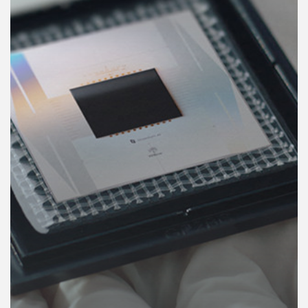
คุณ
เพลง
บทความ
ข่าว
และ
กิจกรรม
เกี่ยว
กับ
เรา