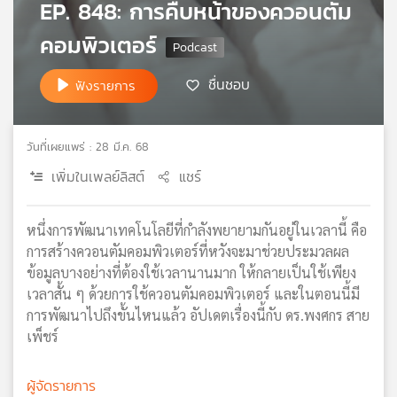
EP. 848: การคืบหน้าของควอนตัม
เครือ
คอมพิวเตอร์
ข่าย
วิทยุ
ไทย
ชื่นชอบ
ฟังรายการ
พี
บี
เอส
วันที่เผยแพร่ : 28 มี.ค. 68
เพิ่มในเพลย์ลิสต์
แชร์
แผนที่
วิทยุ
หนึ่งการพัฒนาเทคโนโลยีที่กำลังพยายามกันอยู่ในเวลานี้ คือ
เครือ
การสร้างควอนตัมคอมพิวเตอร์ที่หวังจะมาช่วยประมวลผล
ข่าย
ข้อมูลบางอย่างที่ต้องใช้เวลานานมาก ให้กลายเป็นใช้เพียง
เวลาสั้น ๆ ด้วยการใช้ควอนตัมคอมพิวเตอร์ และในตอนนี้มี
การพัฒนาไปถึงขั้นไหนแล้ว อัปเดตเรื่องนี้กับ ดร.พงศกร สาย
เพ็ชร์
ผู้จัดรายการ