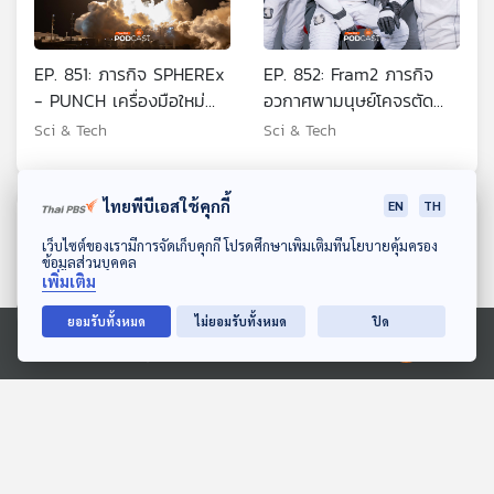
EP. 851: ภารกิจ SPHEREx
EP. 852: Fram2 ภารกิจ
- PUNCH เครื่องมือใหม่
อวกาศพามนุษย์โคจรตัด
ของการสำรวจจักรวาล
ผ่านขั้วโลก
Sci & Tech
Sci & Tech
ไทยพีบีเอสใช้คุกกี้
EN
TH
ตอนที่เกี่ยวข้อง
ดาวน์โหลด Thai PBS Podcast Application
เว็บไซต์ของเรามีการจัดเก็บคุกกี้ โปรดศึกษาเพิ่มเติมที่นโยบายคุ้มครอง
ข้อมูลส่วนบุคคล
เพิ่มเติม
ยอมรับทั้งหมด
ไม่ยอมรับทั้งหมด
ปิด
Ⓒ 2020 องค์การกระจายเสียงและแพร่ภาพสาธารณะแห่งประเทศไทย
EP. 884: ทำไมสัตว์บางชนิด
EP. 5: วิศวกรรมอุตสาหการ
ถึงมีลายขาว-ดำ
: วิศวกรรมที่ไม่ได้อยู่แค่