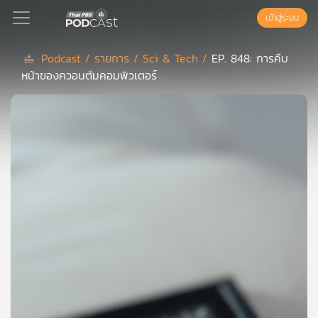
เข้าสู่ระบบ
Podcast /
รายการ /
Sci & Tech /
EP. 848: การคืบ
หน้าของควอนตัมคอมพิวเตอร์
Podcast
เพล
ย์
ลิ
สต์
แนะนำ
เพล
ย์
ลิ
สต์
ของ