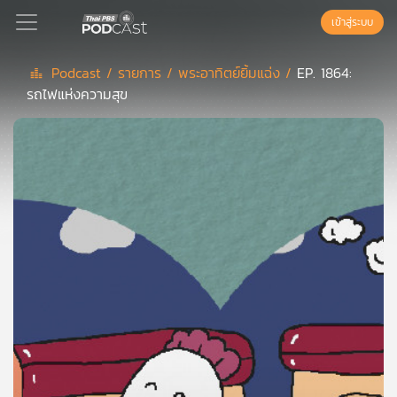
เข้าสู่ระบบ
Podcast /
รายการ /
พระอาทิตย์ยิ้มแฉ่ง /
EP. 1864:
รถไฟแห่งความสุข
Podcast
เพล
ย์
ลิ
สต์
แนะนำ
เพล
ย์
ลิ
สต์
ของ