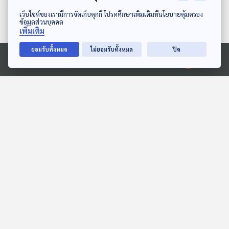
ดาวน์โหลด Thai PBS Podcast Application
เว็บไซต์ของเรามีการจัดเก็บคุกกี้ โปรดศึกษาเพิ่มเติมที่นโยบายคุ้มครอง
ข้อมูลส่วนบุคคล
เพิ่มเติม
ยอมรับทั้งหมด
ไม่ยอมรับทั้งหมด
ปิด
Ⓒ 2020 องค์การกระจายเสียงและแพร่ภาพสาธารณะแห่งประเทศไทย
EP. 2024: ทำไมผลไม้สุก...
จิ๋วแจ๋วพร้อมลุย
ต้องโชว์สีสัน
สื่อเสียงนิทาน : นิทานเด็กเล็ก
พระอาทิตย์ยิ้มแฉ่ง
EP. 150: นิทาน อิ่มแล้วอย่า
EP. 165: น้องควีน วิชญ