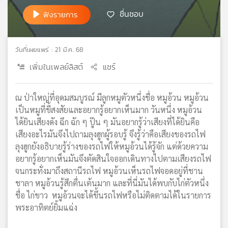
เครือ
ชื่นชอบ
ฟังรายการ
ข่าย
วิทยุ
ไทย
วันที่เผยแพร่ : 21 มี.ค. 68
พี
เพิ่มในเพลย์ลิสต์
แชร์
บี
เอส
ณ ป่าใหญ่ที่อุดมสมบูรณ์ มีลูกหมูตัวหนึ่งชื่อ หมูอ้วน หมูอ้วน
เป็นหมูที่ขี้สงสัยและอยากรู้อยากเห็นมาก วันหนึ่ง หมูอ้วน
แผนที่
ได้ยินเสียงดัง ฉึก ฉัก ๆ ปู๊น ๆ มันอยากรู้ว่าเสียงที่ได้ยินคือ
วิทยุ
เสียงอะไรมันจึงไปถามลุงฮูกผู้รอบรู้ จึงรู้ว่าคือเสียงของรถไฟ
เครือ
ลุงฮูกยังอธิบายรู้ร่างของรถไฟให้หมูอ้วนได้รู้จัก แต่ด้วยความ
ข่าย
อยากรู้อยากเห็นมันจึงตัดสินใจออกเดินทางไปตามเสียงรถไฟ
จนกระทั่งมาถึงสถานีรถไฟ หมูอ้วนเห็นรถไฟจอดอยู่ที่ชาน
ชาลา หมูอ้วนรู้สึกตื่นเต้นมาก และที่นี่มันได้พบกับไก่ตัวหนึ่ง
ชื่อ ไก่ขาว หมูอ้วนจะได้ขึ้นรถไฟหรือไม่ติดตามได้ในรายการ
พระอาทิตย์ยิ้มแฉ่ง