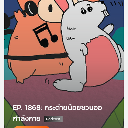
คุณ
เพลง
บทความ
ข่าว
และ
กิจกรรม
เกี่ยว
EP. 1868: กระต่ายน้อยชวนออ
กับ
เรา
กำลังกาย