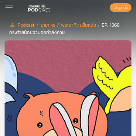
เข้าสู่ระบบ
Podcast /
รายการ /
พระอาทิตย์ยิ้มแฉ่ง /
EP. 1868:
กระต่ายน้อยชวนออกำลังกาย
Podcast
เพล
ย์
ลิ
สต์
แนะนำ
เพล
ย์
ลิ
สต์
ของ