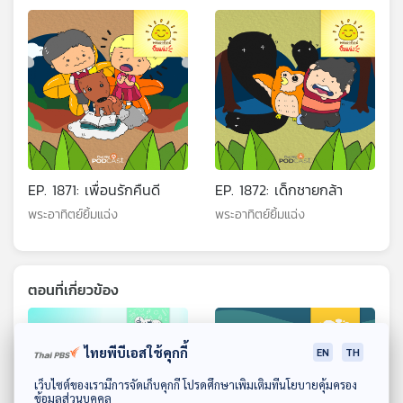
EP. 1871: เพื่อนรักคืนดี
EP. 1872: เด็กชายกล้า
พระอาทิตย์ยิ้มแฉ่ง
พระอาทิตย์ยิ้มแฉ่ง
ตอนที่เกี่ยวข้อง
ไทยพีบีเอสใช้คุกกี้
EN
TH
ดาวน์โหลด Thai PBS Podcast Application
เว็บไซต์ของเรามีการจัดเก็บคุกกี้ โปรดศึกษาเพิ่มเติมที่นโยบายคุ้มครอง
ข้อมูลส่วนบุคคล