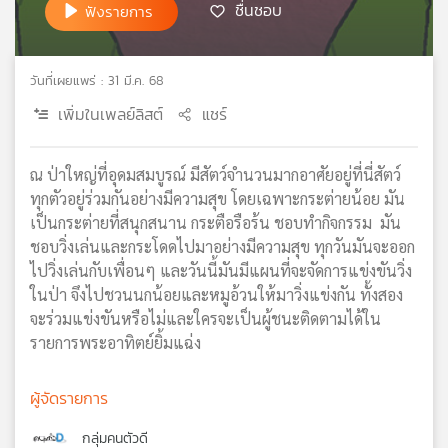
ชื่นชอบ
ฟังรายการ
เครือ
ข่าย
วิทยุ
วันที่เผยแพร่ : 31 มี.ค. 68
ไทย
พี
เพิ่มในเพลย์ลิสต์
แชร์
บี
เอส
ณ ป่าใหญ่ที่อุดมสมบูรณ์ มีสัตว์จำนวนมากอาศัยอยู่ที่นี่สัตว์
ทุกตัวอยู่ร่วมกันอย่างมีความสุข โดยเฉพาะกระต่ายน้อย มัน
เป็นกระต่ายที่สนุกสนาน กระตือรือร้น ชอบทำกิจกรรม มัน
แผนที่
ชอบวิ่งเล่นและกระโดดไปมาอย่างมีความสุข ทุกวันมันจะออก
วิทยุ
ไปวิ่งเล่นกับเพื่อนๆ และวันนี้มันมีแผนที่จะจัดการแข่งขันวิ่ง
เครือ
ข่าย
ในป่า จึงไปชวนนกน้อยและหมูอ้วนให้มาวิ่งแข่งกัน ทั้งสอง
จะร่วมแข่งขันหรือไม่และใครจะเป็นผู้ชนะติดตามได้ใน
รายการพระอาทิตย์ยิ้มแฉ่ง
ผู้จัดรายการ
กลุ่มคนตัวดี