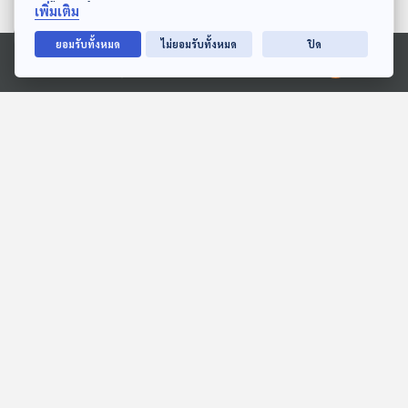
เพิ่มเติม
ยอมรับทั้งหมด
ไม่ยอมรับทั้งหมด
ปิด
Ⓒ 2020 องค์การกระจายเสียงและแพร่ภาพสาธารณะแห่งประเทศไทย
สงครามฟันขาว
EP. 215: ไข่มุก อัญมณีแห่ง
ท้องทะเล
สื่อเสียงนิทาน : นิทานเด็กเล็ก
นานาสัตว์สารพัดเสียง
EP. 191: เรื่องน่าทึ่งของ
EP. 144: นิทาน นั่งรถเข็น
กิ้งก่าคาเมเลียน
เล่นน้ำวันสงกรานต์
นานาสัตว์สารพัดเสียง
หูยาวเล่าเรื่อง