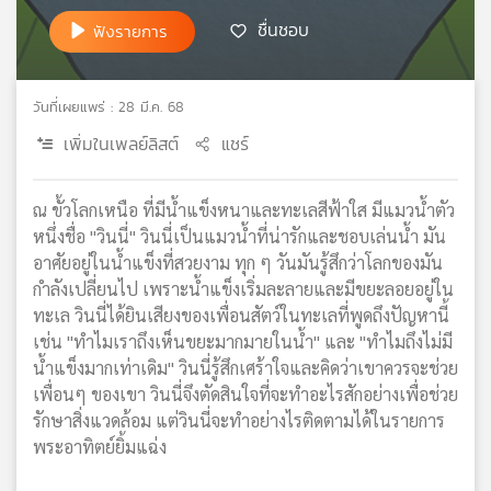
เครือ
ชื่นชอบ
ฟังรายการ
ข่าย
วิทยุ
ไทย
วันที่เผยแพร่ : 28 มี.ค. 68
พี
เพิ่มในเพลย์ลิสต์
แชร์
บี
เอส
ณ ขั้วโลกเหนือ ที่มีน้ำแข็งหนาและทะเลสีฟ้าใส มีแมวน้ำตัว
หนึ่งชื่อ "วินนี่" วินนี่เป็นแมวน้ำที่น่ารักและชอบเล่นน้ำ มัน
แผนที่
อาศัยอยู่ในน้ำแข็งที่สวยงาม ทุก ๆ วันมันรู้สึกว่าโลกของมัน
วิทยุ
กำลังเปลี่ยนไป เพราะน้ำแข็งเริ่มละลายและมีขยะลอยอยู่ใน
เครือ
ทะเล วินนี่ได้ยินเสียงของเพื่อนสัตว์ในทะเลที่พูดถึงปัญหานี้
ข่าย
เช่น "ทำไมเราถึงเห็นขยะมากมายในน้ำ" และ "ทำไมถึงไม่มี
น้ำแข็งมากเท่าเดิม" วินนี่รู้สึกเศร้าใจและคิดว่าเขาควรจะช่วย
เพื่อนๆ ของเขา วินนี่จึงตัดสินใจที่จะทำอะไรสักอย่างเพื่อช่วย
รักษาสิ่งแวดล้อม แต่วินนี่จะทำอย่างไรติดตามได้ในรายการ
พระอาทิตย์ยิ้มแฉ่ง