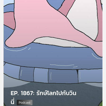
คุณ
เพลง
บทความ
ข่าว
และ
กิจกรรม
เกี่ยว
กับ
EP. 1867: รักษ์โลกไปกับวิน
เรา
นี่