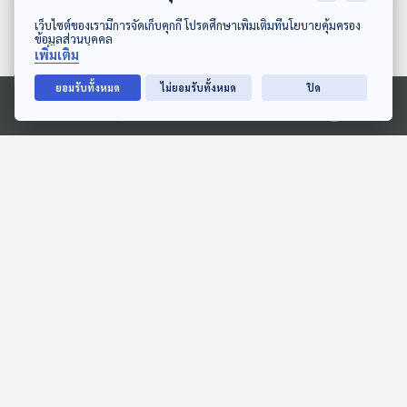
ดาวน์โหลด Thai PBS Podcast Application
เว็บไซต์ของเรามีการจัดเก็บคุกกี้ โปรดศึกษาเพิ่มเติมที่นโยบายคุ้มครอง
ข้อมูลส่วนบุคคล
เพิ่มเติม
ยอมรับทั้งหมด
ไม่ยอมรับทั้งหมด
ปิด
Ⓒ 2020 องค์การกระจายเสียงและแพร่ภาพสาธารณะแห่งประเทศไทย
EP. 159: เกล้าณพัฒน์
EP. 211: เต่าบก ชีวิตที่ช้าแต่
จันทร์ปวงเสน | รอบ 13.00
ชัวร์
| วันเด็ก 2569
Podcaster ตัวน้อย
นานาสัตว์สารพัดเสียง