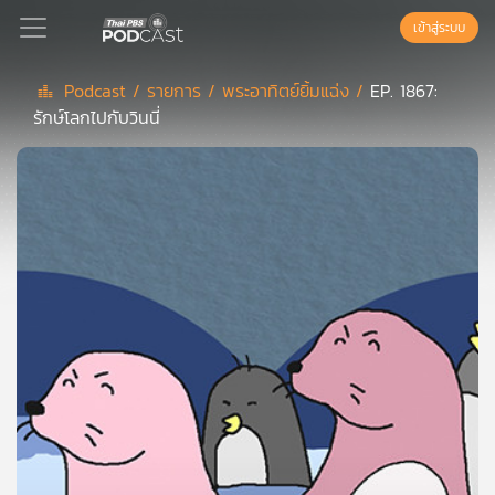
เข้าสู่ระบบ
Podcast /
รายการ /
พระอาทิตย์ยิ้มแฉ่ง /
EP. 1867:
รักษ์โลกไปกับวินนี่
Podcast
เพล
ย์
ลิ
สต์
แนะนำ
เพล
ย์
ลิ
สต์
ของ