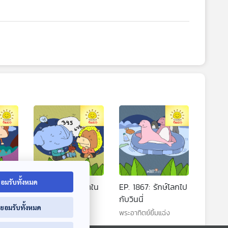
อมรับทั้งหมด
่งสุด
EP. 1866: ปริศนาใน
EP. 1867: รักษ์โลกไป
ป่าใหญ่
กับวินนี่
่ยอมรับทั้งหมด
พระอาทิตย์ยิ้มแฉ่ง
พระอาทิตย์ยิ้มแฉ่ง