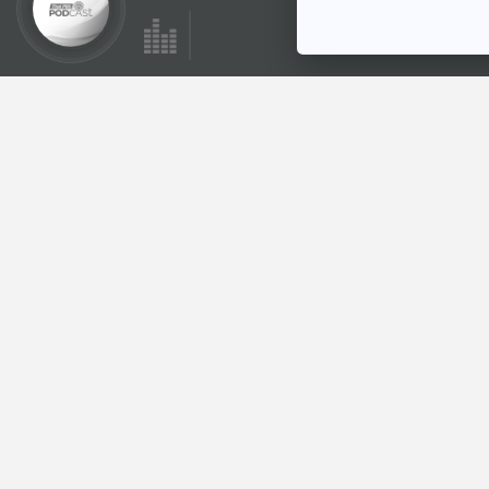
ตอนที่เกี่ยวข้อง
EP. 165: น้องควีน
วิชญวงศ์วณิชย์ |
รอบ 13.00 | วันเด็ก
Podcaster ตัวน้อย
2569