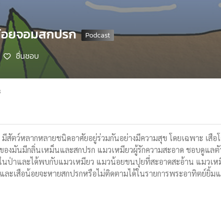
อน้อยจอมสกปรก
ชื่นชอบ
8
มีสัตว์หลากหลายชนิดอาศัยอยู่ร่วมกันอย่างมีความสุข โดยเฉพาะ เสือโคร
องมันมีกลิ่นเหม็นและสกปรก แมวเหมียวผู้รักความสะอาด ชอบดูแลตัวเอ
ล่นในป่าและได้พบกับแมวเหมียว แมวน้อยขนปุยที่สะอาดสะอ้าน แมวเหมี
และเสือน้อยจะหายสกปรกหรือไม่ติดตามได้ในรายการพระอาทิตย์ยิ้มแ