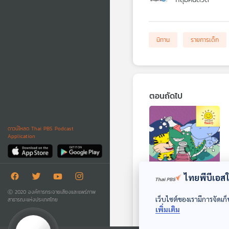
นิทาน
รายการเด็ก
ตอนถัดไป
ดาวน์โหลด Thai PBS Podcast
Application
ไทยพีบีเอสใช
EP. 1862: จระเข้นัก
Ⓒ 2020 องค์การกระจายเสียงและแพร่ภาพ
ทดลอง
เว็บไซต์ของเรามีการจัดเก็
สาธารณะแห่งประเทศไทย
เพิ่มเติม
พระอาทิตย์ยิ้มแฉ่ง