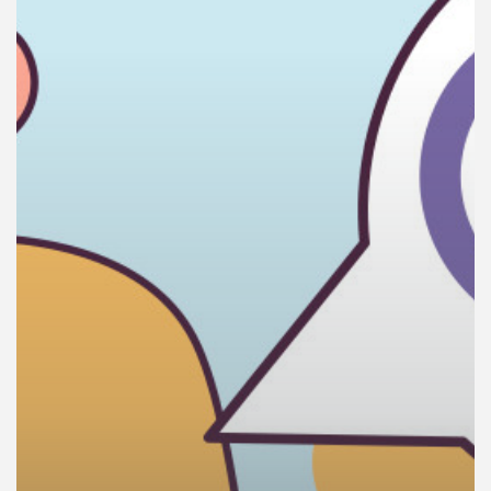
คุณ
เพลง
บทความ
ข่าว
และ
กิจกรรม
เกี่ยว
กับ
เรา