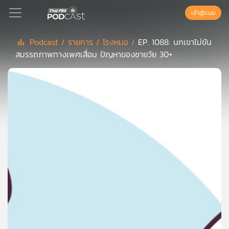
เข้าสู่ระบบ
Podcast /
รายการ /
โรงหมอ /
EP. 1088: นกเขาไม่ขัน
สมรรถภาพทางเพศเสื่อม ปัญหาของชายวัย 30+
Podcast
เพล
ย์
ลิ
สต์
แนะนำ
เพล
ย์
ลิ
สต์
ของ