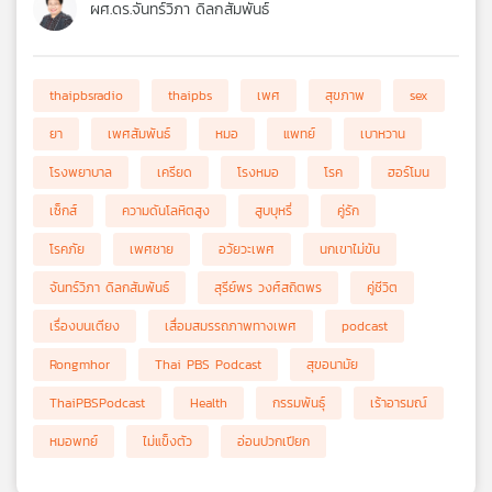
ผศ.ดร.จันทร์วิภา ดิลกสัมพันธ์
thaipbsradio
thaipbs
เพศ
สุขภาพ
sex
ยา
เพศสัมพันธ์
หมอ
แพทย์
เบาหวาน
โรงพยาบาล
เครียด
โรงหมอ
โรค
ฮอร์โมน
เซ็กส์
ความดันโลหิตสูง
สูบบุหรี่
คู่รัก
โรคภัย
เพศชาย
อวัยวะเพศ
นกเขาไม่ขัน
จันทร์วิภา ดิลกสัมพันธ์
สุรีย์พร วงศ์สถิตพร
คู่ชีวิต
เรื่องบนเตียง
เสื่อมสมรรถภาพทางเพศ
podcast
Rongmhor
Thai PBS Podcast
สุขอนามัย
ThaiPBSPodcast
Health
กรรมพันธุ์
เร้าอารมณ์
หมอพทย์
ไม่แข็งตัว
อ่อนปวกเปียก