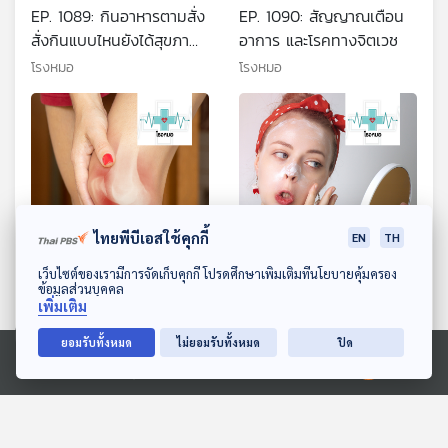
EP. 1089: กินอาหารตามสั่ง
EP. 1090: สัญญาณเตือน
สั่งกินแบบไหนยังได้สุขภาพ
อาการ และโรคทางจิตเวช
ที่ดี
โรงหมอ
โรงหมอ
ไทยพีบีเอสใช้คุกกี้
EN
TH
ดาวน์โหลด Thai PBS Podcast Application
เว็บไซต์ของเรามีการจัดเก็บคุกกี้ โปรดศึกษาเพิ่มเติมที่นโยบายคุ้มครอง
ข้อมูลส่วนบุคคล
EP. 1092: ปวดเข่า อาการ
EP. 1093: ผิว ความร้อน
เพิ่มเติม
ที่มาจากโรค
และครีมกันแดด เลือกเป็นใช้
ถูกดูแลผิวในหน้าร้อน
โรงหมอ
โรงหมอ
ยอมรับทั้งหมด
ไม่ยอมรับทั้งหมด
ปิด
Ⓒ 2020 องค์การกระจายเสียงและแพร่ภาพสาธารณะแห่งประเทศไทย
ตอนที่เกี่ยวข้อง