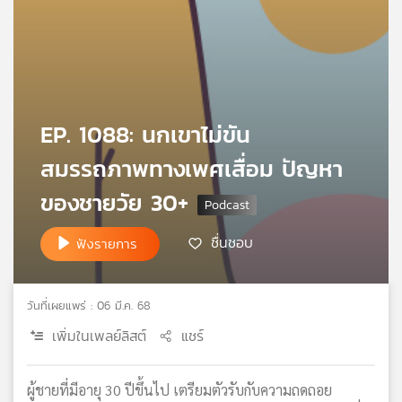
เครือ
ข่าย
วิทยุ
ไทย
พี
บี
EP. 1088: นกเขาไม่ขัน
เอส
สมรรถภาพทางเพศเสื่อม ปัญหา
ของชายวัย 30+
แผนที่
วิทยุ
ชื่นชอบ
ฟังรายการ
เครือ
ข่าย
วันที่เผยแพร่ : 06 มี.ค. 68
เพิ่มในเพลย์ลิสต์
แชร์
ผู้ชายที่มีอายุ 30 ปีขึ้นไป เตรียมตัวรับกับความถดถอย