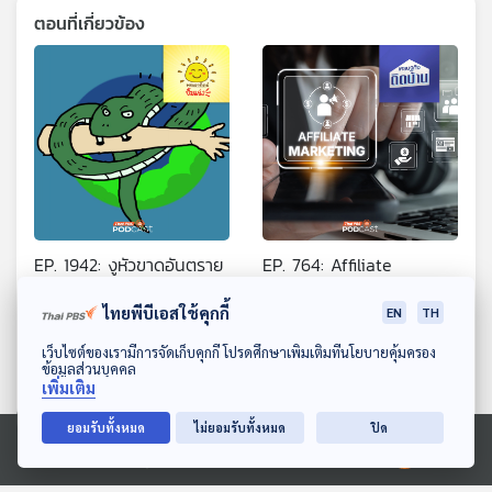
ตอนที่เกี่ยวข้อง
EP. 1942: งูหัวขาดอันตราย
EP. 764: Affiliate
ไหม
Marketing แค่แปะลิงก์ก็ได้
ไทยพีบีเอสใช้คุกกี้
เงินจริงหรือ ?
EN
TH
พระอาทิตย์ยิ้มแฉ่ง
เศรษฐกิจติดบ้าน
ดาวน์โหลด Thai PBS Podcast Application
เว็บไซต์ของเรามีการจัดเก็บคุกกี้ โปรดศึกษาเพิ่มเติมที่นโยบายคุ้มครอง
ข้อมูลส่วนบุคคล
เพิ่มเติม
ยอมรับทั้งหมด
ไม่ยอมรับทั้งหมด
ปิด
Ⓒ 2020 องค์การกระจายเสียงและแพร่ภาพสาธารณะแห่งประเทศไทย