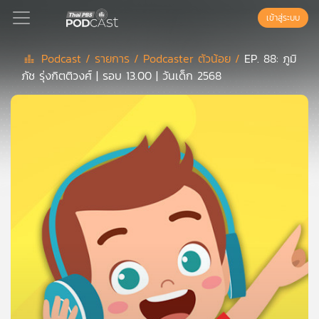
เข้าสู่ระบบ
Podcast /
รายการ /
Podcaster ตัวน้อย /
EP. 88: ภูมิ
ภัช รุ่งกิตติวงศ์ | รอบ 13.00 | วันเด็ก 2568
Podcast
เพล
ย์
ลิ
สต์
แนะนำ
เพล
ย์
ลิ
สต์
ของ