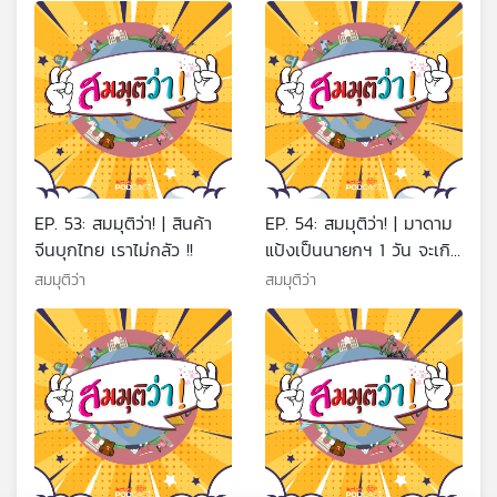
EP. 53: สมมุติว่า! | สินค้า
EP. 54: สมมุติว่า! | มาดาม
จีนบุกไทย เราไม่กลัว !!
แป้งเป็นนายกฯ 1 วัน จะเกิด
อะไรขึ้น ?
สมมุติว่า
สมมุติว่า