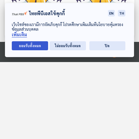
EP. 55: สมมุติว่า! |
EP. 56: สมมุติว่า! | คนไทย
ไทยพีบีเอสใช้คุกกี้
EN
TH
ประเทศไทยไม่มีคน
ช่วยเชฟอุ๊งอิ๊ง !!
"เฮงซวย" !!
ดาวน์โหลด Thai PBS Podcast Application
เว็บไซต์ของเรามีการจัดเก็บคุกกี้ โปรดศึกษาเพิ่มเติมที่นโยบายคุ้มครอง
สมมุติว่า
สมมุติว่า
ข้อมูลส่วนบุคคล
เพิ่มเติม
ยอมรับทั้งหมด
ไม่ยอมรับทั้งหมด
ปิด
ตอนที่เกี่ยวข้อง
Ⓒ 2020 องค์การกระจายเสียงและแพร่ภาพสาธารณะแห่งประเทศไทย
EP. 1162: ตัวเลขกับความ
​Sci & Tech Movie | วิทยา
หมายที่ซ่อนเร้นจากผลตรวจ
ยุทธ-วิทยาศาสตร์ เคล็ดวิชา
สุขภาพ
มังกรหยก พลังแห่งสมดุล
โรงหมอ
Sci & Tech Movie