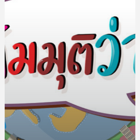
คุณ
เพลง
บทความ
ข่าว
และ
กิจกรรม
เกี่ยว
กับ
เรา