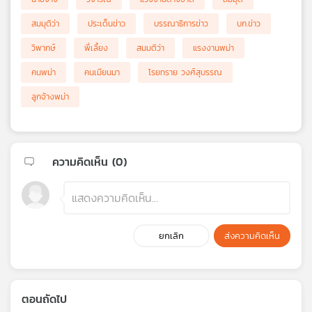
สมมุติว่า
ประเด็นข่าว
บรรณาธิการข่าว
บก.ข่าว
วิพากษ์
พี่เลี้ยง
สมมติว่า
แรงงานพม่า
คนพม่า
คนเมียนมา
โรยทราย วงศ์สุบรรณ
ลูกจ้างพม่า
ความคิดเห็น (
0
)
ยกเลิก
ส่งความคิดเห็น
ตอนถัดไป