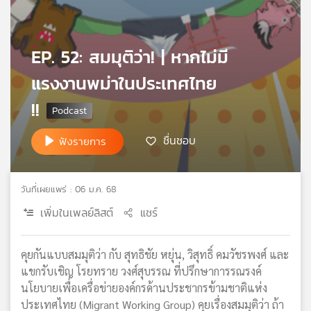
เครือ
ข่าย
วิทยุ
EP. 52: สมมุติว่า! | หากไม่มี
ไทย
พี
แรงงานพม่าในประเทศไทย
บี
!!
เอส
ชื่นชอบ
ฟังรายการ
แผนที่
วิทยุ
เครือ
วันที่เผยแพร่ : 06 ม.ค. 68
ข่าย
เพิ่มในเพลย์ลิสต์
แชร์
คุยกันแบบสมมุติว่า กับ สุทธิชัย หยุ่น, วิสุทธิ์ คมวัชรพงศ์ และ
แขกรับเชิญ โรยทราย วงศ์สุบรรณ ที่ปรึกษาการรณรงค์
นโยบายเพื่อเครื่อข่ายองค์กรด้านประชากรข้ามชาติแห่ง
ประเทศไทย (Migrant Working Group) คุยเรื่องสมมุติว่า ถ้า