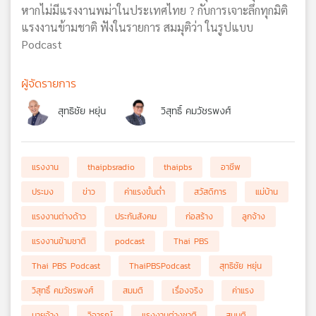
หากไม่มีแรงงานพม่าในประเทศไทย ? กับการเจาะลึกทุกมิติ
แรงงานข้ามชาติ ฟังในรายการ สมมุติว่า ในรูปแบบ
Podcast
ผู้จัดรายการ
สุทธิชัย หยุ่น
วิสุทธิ์ คมวัชรพงศ์
แรงงาน
thaipbsradio
thaipbs
อาชีพ
ประมง
ข่าว
ค่าแรงขั้นต่ำ
สวัสดิการ
แม่บ้าน
แรงงานต่างด้าว
ประกันสังคม
ก่อสร้าง
ลูกจ้าง
แรงงานข้ามชาติ
podcast
Thai PBS
Thai PBS Podcast
ThaiPBSPodcast
สุทธิชัย หยุ่น
วิสุทธิ์ คมวัชรพงศ์
สมมติ
เรื่องจริง
ค่าแรง
นายจ้าง
วิจารณ์
แรงงานต่างชาติ
สมมุติ