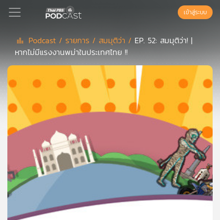
เข้าสู่ระบบ
Podcast /
รายการ /
สมมุติว่า /
EP. 52: สมมุติว่า! |
หากไม่มีแรงงานพม่าในประเทศไทย !!
Podcast
เพล
ย์
ลิ
สต์
แนะนำ
เพล
ย์
ลิ
สต์
ของ