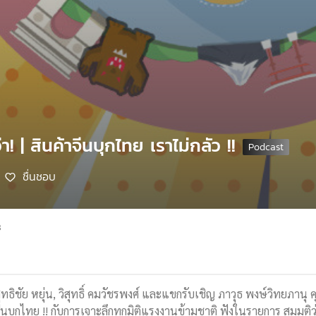
า! | สินค้าจีนบุกไทย เราไม่กลัว !!
ชื่นชอบ
8
ุทธิชัย หยุ่น, วิสุทธิ์ คมวัชรพงศ์ และแขกรับเชิญ ภาวุธ พงษ์วิทยภานุ 
าจีนบุกไทย !! กับการเจาะลึกทุกมิติแรงงานข้ามชาติ ฟังในรายการ สมมุ