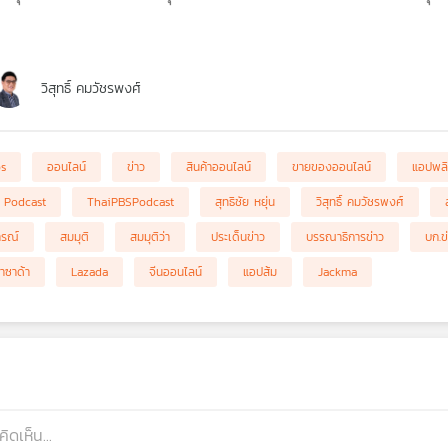
วิสุทธิ์ คมวัชรพงศ์
bs
ออนไลน์
ข่าว
สินค้าออนไลน์
ขายของออนไลน์
แอปพลิ
 Podcast
ThaiPBSPodcast
สุทธิชัย หยุ่น
วิสุทธิ์ คมวัชรพงศ์
ารณ์
สมมุติ
สมมุติว่า
ประเด็นข่าว
บรรณาธิการข่าว
บก.ข
าซาด้า
Lazada
จีนออนไลน์
แอปส้ม
Jackma