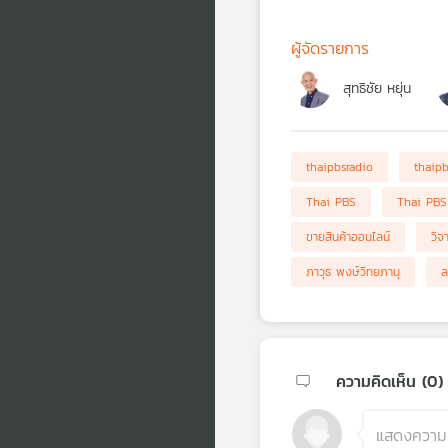
ผู้จัดรายการ
สุทธิชัย หยุ่น
thaipbsradio
thaip
Thai PBS
Thai PBS
ขายสินค้าออนไลน์
วิจ
ภาวุธ พงษ์วิทยภานุ
ล
ความคิดเห็น (
0
)