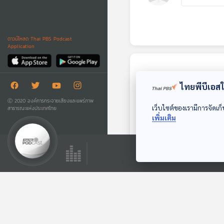
ดาวน์โหลด Thai PBS Podcast
Application
ตอนถัดไป
ไทยพีบีเอสใช
Ⓒ 2020 องค์การกระจายเสียงและแพร่ภาพ
เว็บไซต์ของเรามีการจัดเก็
สาธารณะแห่งประเทศไทย
เพิ่มเติม
EP. 54: สมมุติว่า! |
มาดามแป้งเป็นนา
ยกฯ 1 วัน จะเกิดอะไร
สมมุติว่า
ขึ้น ?