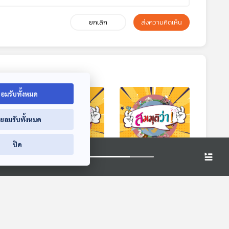
ยกเลิก
ส่งความคิดเห็น
อมรับทั้งหมด
่ยอมรับทั้งหมด
ปิด
! |
EP. 58: สมมุติว่า! |
EP. 59: สมมุติว่า! |
ริหาร
ดร.สมเกียรติ กลับมา
หากประกันสังคมล่ม
เป็น สว
สลาย !!
สมมุติว่า
สมมุติว่า