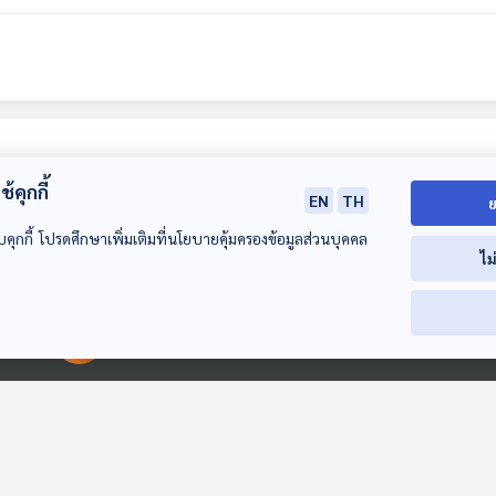
้คุกกี้
EN
TH
ย
บคุกกี้ โปรดศึกษาเพิ่มเติมที่นโยบายคุ้มครองข้อมูลส่วนบุคคล
ไม
00:00:00
00:00:00
EP. 55: สมมุติว่า! |
EP. 56: สมมุติว่า! |
EP. 57: สมมุติว่า
ประเทศไทยไม่มีคน
คนไทยช่วยเชฟอุ๊งอิ๊ง
ทรัมป์ รับจ้างบ
"เฮงซวย" !!
!!
ประเทศ !
สมมุติว่า
สมมุติว่า
สมมุติว่า