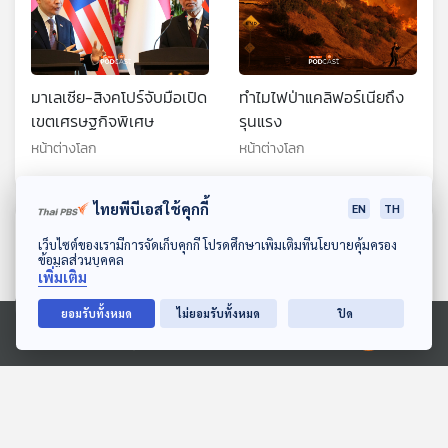
มาเลเซีย-สิงคโปร์จับมือเปิด
ทำไมไฟป่าแคลิฟอร์เนียถึง
เขตเศรษฐกิจพิเศษ
รุนแรง
หน้าต่างโลก
หน้าต่างโลก
ไทยพีบีเอสใช้คุกกี้
EN
TH
ตอนที่เกี่ยวข้อง
ดาวน์โหลด Thai PBS Podcast Application
เว็บไซต์ของเรามีการจัดเก็บคุกกี้ โปรดศึกษาเพิ่มเติมที่นโยบายคุ้มครอง
ข้อมูลส่วนบุคคล
เพิ่มเติม
ยอมรับทั้งหมด
ไม่ยอมรับทั้งหมด
ปิด
Ⓒ 2020 องค์การกระจายเสียงและแพร่ภาพสาธารณะแห่งประเทศไทย