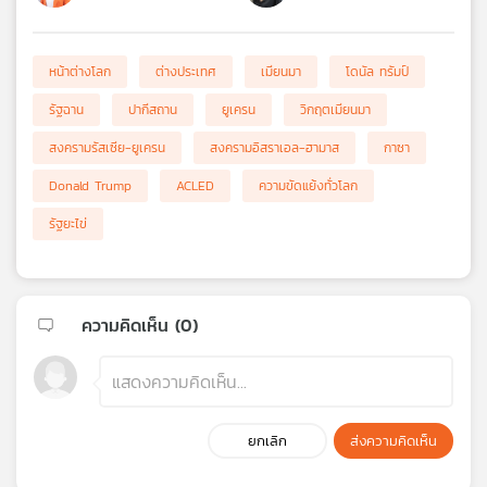
หน้าต่างโลก
ต่างประเทศ
เมียนมา
โดนัล ทรัมป์
รัฐฉาน
ปากีสถาน
ยูเครน
วิกฤตเมียนมา
สงครามรัสเซีย-ยูเครน
สงครามอิสราเอล-ฮามาส
กาซา
Donald Trump
ACLED
ความขัดแย้งทั่วโลก
รัฐยะไข่
ความคิดเห็น (
0
)
ยกเลิก
ส่งความคิดเห็น