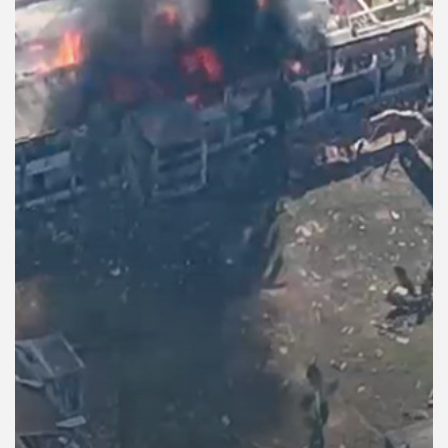
คุณ
เพลง
บทความ
ข่าว
และ
กิจกรรม
เกี่ยว
กับ
เรา