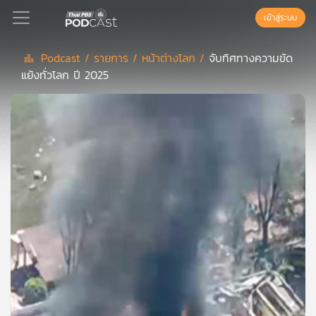
เข้าสู่ระบบ
Podcast /
รายการ /
หน้าต่างโลก /
จับทิศทางความขัด
แย้งทั่วโลก ปี 2025
Podcast
เพล
ย์
ลิ
สต์
แนะนำ
เพล
ย์
ลิ
สต์
ของ