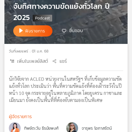
จับทิศทางความขัดแย้งทั่วโลก ปี
เครือ
ข่าย
2025
วิทยุ
ไทย
ชื่นชอบ
ฟังรายการ
พี
บี
เอส
วันที่เผยแพร่ : 01 ม.ค. 68
เพิ่มในเพลย์ลิสต์
แชร์
แผนที่
วิทยุ
นักวิจัยจาก ACLED หน่วยงานในสหรัฐฯ ที่เก็บข้อมูลความขัด
เครือ
แย้งทั่วโลก ประเมินว่า พื้นที่ความขัดแย้งที่ต้องเฝ้าระวังในปี
ข่าย
หน้า 10 จุด กระจายอยู่ในหลายภูมิภาค โดยยูเครน กาซาและ
เมียนมา ยังคงเป็นพื้นที่ที่ต้องจับตามองเป็นพิเศษ
ผู้จัดรายการ
ทิพย์ตะวัน ธีรนัยพงศ์
จารุพร โอภาสรัตน์