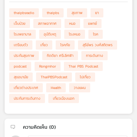
thaipbsradio
thaipbs
สุขภาพ
ยา
เจ็บป่วย
สภาพอากาศ
หมอ
แพทย์
โรงพยาบาล
อุบัติเหตุ
โรงหมอ
โรค
เตรียมตัว
เที่ยว
โรคภัย
สุรีย์พร วงศ์สถิตพร
ประกันสุขภาพ
กิตติยา ศรีเลิศฟ้า
การเดินทาง
podcast
Rongmhor
Thai PBS Podcast
สุขอนามัย
ThaiPBSPodcast
ไปเที่ยว
เที่ยวต่างประเทศ
Health
วางแผน
ประกันการเดินทาง
เที่ยวเมืองนอก
ความคิดเห็น (
0
)