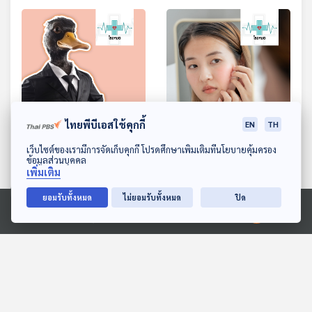
ไทยพีบีเอสใช้คุกกี้
EN
TH
EP. 1073: พวกมนุษย์เป็ด
EP. 1074: อาการแบบไหน
ดาวน์โหลด Thai PBS Podcast Application
เว็บไซต์ของเรามีการจัดเก็บคุกกี้ โปรดศึกษาเพิ่มเติมที่นโยบายคุ้มครอง
ข้อมูลส่วนบุคคล
เป็นได้ทุกอย่าง ไม่สุดสัก
เรียกว่า "แพ้เครื่องสำอาง"
เพิ่มเติม
ทาง หาตัวเองไม่เจอ
โรงหมอ
โรงหมอ
ยอมรับทั้งหมด
ไม่ยอมรับทั้งหมด
ปิด
Ⓒ 2020 องค์การกระจายเสียงและแพร่ภาพสาธารณะแห่งประเทศไทย
ตอนที่เกี่ยวข้อง