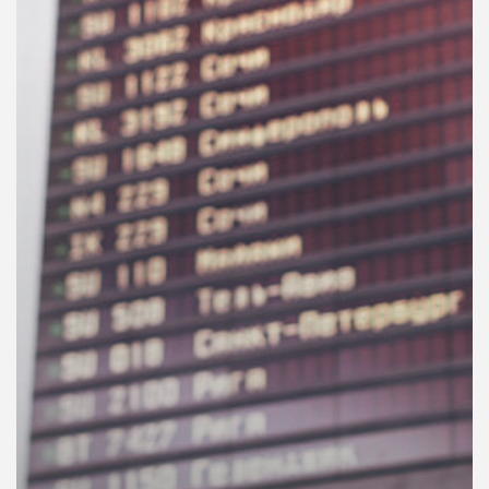
คุณ
เพลง
บทความ
ข่าว
และ
กิจกรรม
เกี่ยว
กับ
เรา