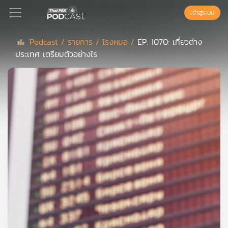
เข้าสู่ระบบ
Podcast /
รายการ /
โรงหมอ /
EP. 1070: เที่ยวต่าง
ประเทศ เตรียมตัวอย่างไร
Podcast
เพล
ย์
ลิ
สต์
แนะนำ
เพล
ย์
ลิ
สต์
ของ