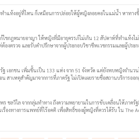
ทำแท้งอยู่ที่ไหน ก็เหมือนการปล่อยให้ผู้หญิงลอยคอในแม่น้ำ หาทางขึ้
ก้ไขกฎหมายอาญา ให้หญิงที่มีอายุครรภ์ไม่เกิน 12 สัปดาห์ที่ทำแท้งไม่
 แต่ต้องตรวจ และรับคำปรึกษาจากผู้ประกอบวิชาชีพเวชกรรมและผู้ประกอ
รัฐ เอกชน เพิ่มขึ้นเป็น 133 แห่ง จาก 51 จังหวัด แต่ยังพบหญิงจำนวนไ
เถื่อน สาเหตุสำคัญมาจากการที่ภาครัฐ ไม่เปิดเผยรายชื่อสถานบริการออ
ุไลพร ชลวิไล จากกลุ่มทำทาง ถึงความพยายามในการขับเคลื่อนให้ภาครัฐม
เรื่องทางการแพทย์ที่ไร้อคติ เพื่อสิทธิ์ของผู้หญิงที่ควรได้รับ ใน The