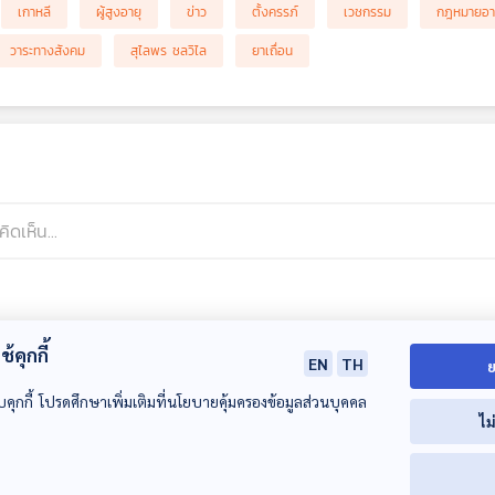
เกาหลี
ผู้สูงอายุ
ข่าว
ตั้งครรภ์
เวชกรรม
กฎหมายอ
วาระทางสังคม
สุไลพร ชลวิไล
ยาเถื่อน
้คุกกี้
EN
TH
ย
บคุกกี้ โปรดศึกษาเพิ่มเติมที่นโยบายคุ้มครองข้อมูลส่วนบุคคล
ไม