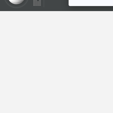
EP. 221: Everyday
Peace สันติภาพอยู่
รอบตัวเรา
The Active Podcast
ตอนที่เกี่ยวข้อง
EP. 69: กกต.