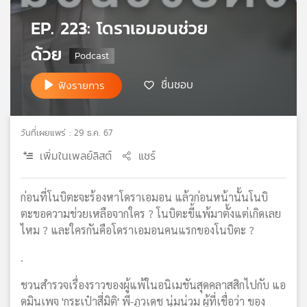
เครือ
EP. 223: โดราเอมอนช่วย
ข่าย
วิทยุ
ด้วย
ไทย
พี
ชื่นชอบ
ฟังรายการ
บี
เอส
วันที่เผยแพร่ : 29 ธ.ค. 67
เพิ่มในเพลย์ลิสต์
แชร์
แผนที่
วิทยุ
เครือ
ก่อนที่โนบิตะจะร้องหาโดราเอมอน แล้วก่อนหน้านั้นโนบิ
ข่าย
ตะขอความช่วยเหลือจากใคร ? โนบิตะขี้แพ้มาตั้งแต่เกิดเลย
ไหม ? และใครกันคือโดราเอมอนคนแรกของโนบิตะ ?
.
ชวนสำรวจเรื่องราวของผู้แพ้ในอนิเมชันสุดคลาสสิกไปกับ แอ
ดมินเพจ 'กระเป๋าสี่มิติ' พี-ภูวเดช นุ่มน่วม ผู้ที่เชื่อว่า ของ