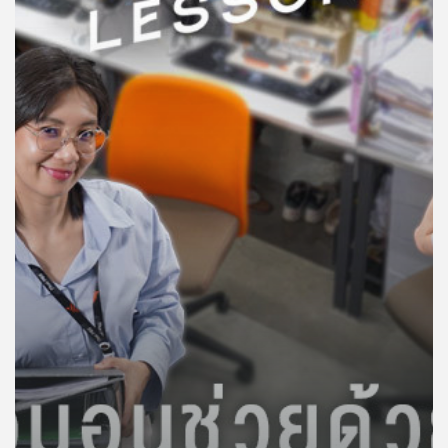
คุณ
เพลง
บทความ
ข่าว
และ
กิจกรรม
เกี่ยว
กับ
เรา