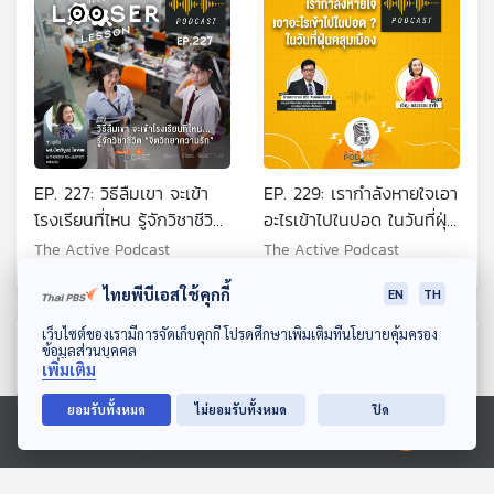
EP. 227: วิธีลืมเขา จะเข้า
EP. 229: เรากำลังหายใจเอา
โรงเรียนที่ไหน รู้จักวิชาชีวิต
อะไรเข้าไปในปอด ในวันที่ฝุ่น
จิตวิทยาความรัก
คลุมเมือง
The Active Podcast
The Active Podcast
ไทยพีบีเอสใช้คุกกี้
EN
TH
ดาวน์โหลด Thai PBS Podcast Application
เว็บไซต์ของเรามีการจัดเก็บคุกกี้ โปรดศึกษาเพิ่มเติมที่นโยบายคุ้มครอง
ตอนที่เกี่ยวข้อง
ข้อมูลส่วนบุคคล
เพิ่มเติม
ยอมรับทั้งหมด
ไม่ยอมรับทั้งหมด
ปิด
Ⓒ 2020 องค์การกระจายเสียงและแพร่ภาพสาธารณะแห่งประเทศไทย