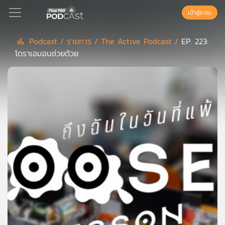
เข้าสู่ระบบ
Podcast /
รายการ /
The Active Podcast /
EP. 223:
โดราเอมอนช่วยด้วย
Podcast
เพล
ย์
ลิ
สต์
แนะนำ
เพล
ย์
ลิ
สต์
ของ