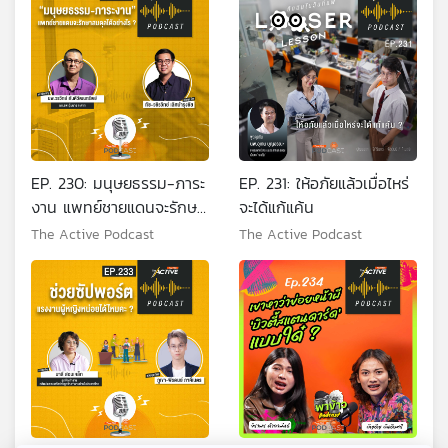
EP. 230: มนุษยธรรม-ภาระ
EP. 231: ให้อภัยแล้วเมื่อไหร่
งาน แพทย์ชายแดนจะรักษา
จะได้แก้แค้น
สมดุลได้อย่างไร
The Active Podcast
The Active Podcast