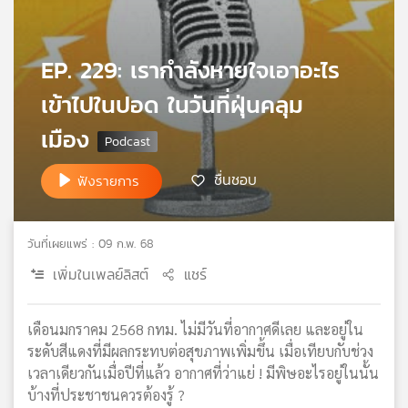
เครือ
ข่าย
วิทยุ
EP. 229: เรากำลังหายใจเอาอะไร
ไทย
เข้าไปในปอด ในวันที่ฝุ่นคลุม
พี
บี
เมือง
เอส
ชื่นชอบ
ฟังรายการ
แผนที่
วิทยุ
วันที่เผยแพร่ : 09 ก.พ. 68
เครือ
ข่าย
เพิ่มในเพลย์ลิสต์
แชร์
เดือนมกราคม 2568 กทม. ไม่มีวันที่อากาศดีเลย และอยู่ใน
ระดับสีแดงที่มีผลกระทบต่อสุขภาพเพิ่มขึ้น เมื่อเทียบกับช่วง
เวลาเดียวกันเมื่อปีที่แล้ว อากาศที่ว่าแย่ ! มีพิษอะไรอยู่ในนั้น
บ้างที่ประชาชนควรต้องรู้ ?