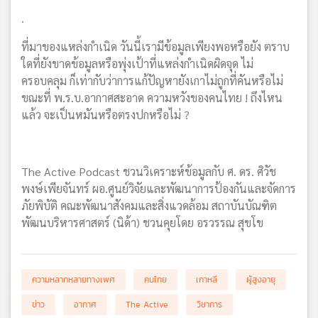
.
ที่มาของแหล่งกำเนิด วันนี้เรามีข้อมูลเพียงพอหรือยัง ตราบ
ใดที่ยังขาดข้อมูลหรือพุ่งเป้าที่แหล่งกำเนิดผิดจุด ไม่
ครอบคลุม ก็เท่ากับว่าการแก้ปัญหายังเกาไม่ถูกที่คันหรือไม่
ขณะที่ พ.ร.บ.อากาศสะอาด ความหวังของคนไทย ! ถึงไหน
แล้ว จะเป็นหมันหรือตรงปกหรือไม่ ?
The Active Podcast ชวนวิเคราะห์ข้อมูลกับ ศ. ดร. ศิวัช
พงษ์เพียจันทร์ ผอ.ศูนย์วิจัยและพัฒนาการป้องกันและจัดการ
ภัยพิบัติ คณะพัฒนาสังคมและสิ่งแวดล้อม สถาบันบัณฑิต
พัฒนบริหารศาสตร์ (นิด้า) ชวนคุยโดย อรวรรณ สุขโข
ความหลากหลายทางเพศ
คนไทย
เกาหลี
ผู้สูงอายุ
ข่าว
อากาศ
The Active
วิชาการ