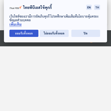
EP. 233: ช่วยซัปพอร์ต
EP. 234: เขาหาว่าข่อยหน้าผี
ไทยพีบีเอสใช้คุกกี้
EN
TH
แรงงานผู้หญิงหน่อยได้ไหม
บิวตี้สแตนดาร์ด แบบใด๋
คะ
ดาวน์โหลด Thai PBS Podcast Application
The Active Podcast
The Active Podcast
เว็บไซต์ของเรามีการจัดเก็บคุกกี้ โปรดศึกษาเพิ่มเติมที่นโยบายคุ้มครอง
ข้อมูลส่วนบุคคล
เพิ่มเติม
ยอมรับทั้งหมด
ไม่ยอมรับทั้งหมด
ปิด
ตอนที่เกี่ยวข้อง
Ⓒ 2020 องค์การกระจายเสียงและแพร่ภาพสาธารณะแห่งประเทศไทย
EP. 44: ถอดปม "ประเด็น
EP. 134: โจ ชัยวัฒน์ "แพ้"
ร้อน" ดรามา "แก้
มัลลิกา จับตา คน กทม.
รัฐธรรมนูญ 2560"
"สิ้นสุดทางส้ม" ?
ตอบโจทย์
ตอบโจทย์