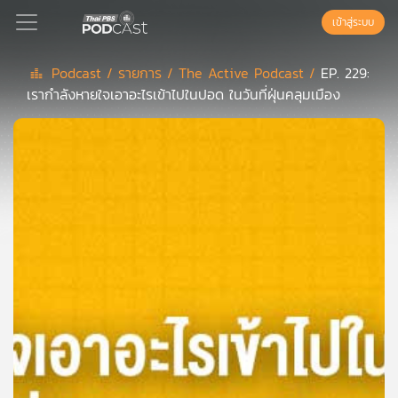
เข้าสู่ระบบ
Podcast /
รายการ /
The Active Podcast /
EP. 229:
เรากำลังหายใจเอาอะไรเข้าไปในปอด ในวันที่ฝุ่นคลุมเมือง
Podcast
เพล
ย์
ลิ
สต์
แนะนำ
เพล
ย์
ลิ
สต์
ของ