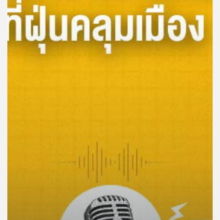
คุณ
เพลง
บทความ
ข่าว
และ
กิจกรรม
เกี่ยว
กับ
เรา