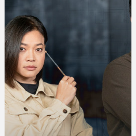
คุณ
เพลง
บทความ
ข่าว
และ
กิจกรรม
เกี่ยว
กับ
เรา