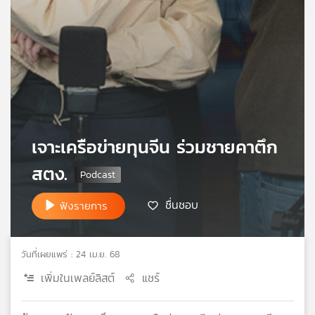
เครือ
ข่าย
วิทยุ
ไทย
พี
บี
เอส
เจาะเครือข่ายทุนจีน ร่วมชายคาตึก
แผนที่
สตง.
วิทยุ
เครือ
ชื่นชอบ
ฟังรายการ
ข่าย
วันที่เผยแพร่ : 24 เม.ย. 68
เพิ่มในเพลย์ลิสต์
แชร์