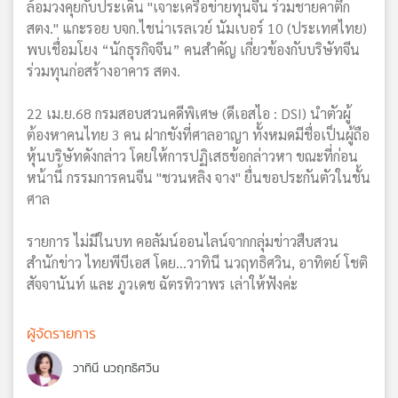
ล้อมวงคุยกับประเด็น "เจาะเครือข่ายทุนจีน ร่วมชายคาตึก
สตง." แกะรอย บจก.ไชน่าเรลเวย์ นัมเบอร์ 10 (ประเทศไทย)
พบเชื่อมโยง “นักธุรกิจจีน” คนสำคัญ เกี่ยวข้องกับบริษัทจีน
ร่วมทุนก่อสร้างอาคาร สตง.
22 เม.ย.68 กรมสอบสวนคดีพิเศษ (ดีเอสไอ : DSI) นำตัวผู้
ต้องหาคนไทย 3 คน ฝากขังที่ศาลอาญา ทั้งหมดมีชื่อเป็นผู้ถือ
หุ้นบริษัทดังกล่าว โดยให้การปฏิเสธข้อกล่าวหา ขณะที่ก่อน
หน้านี้ กรรมการคนจีน "ชวนหลิง จาง" ยื่นขอประกันตัวในชั้น
ศาล
รายการ ไม่มีในบท คอลัมน์ออนไลน์จากกลุ่มข่าวสืบสวน
สำนักข่าว ไทยพีบีเอส โดย...วาทินี นวฤทธิศวิน, อาทิตย์ โชติ
สัจจานันท์ และ ภูวเดช ฉัตรทิวาพร เล่าให้ฟังค่ะ
ผู้จัดรายการ
วาทินี นวฤทธิศวิน