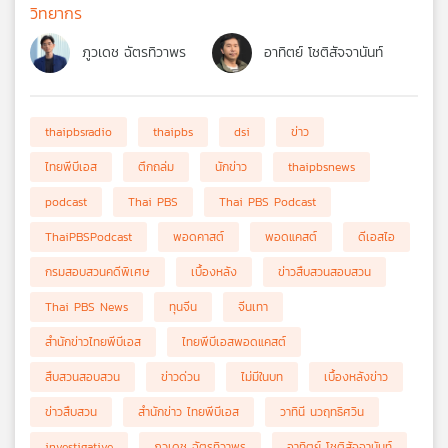
วิทยากร
ภูวเดช ฉัตรทิวาพร
อาทิตย์ โชติสัจจานันท์
thaipbsradio
thaipbs
dsi
ข่าว
ไทยพีบีเอส
ตึกถล่ม
นักข่าว
thaipbsnews
podcast
Thai PBS
Thai PBS Podcast
ThaiPBSPodcast
พอดคาสต์
พอดแคสต์
ดีเอสไอ
กรมสอบสวนคดีพิเศษ
เบื้องหลัง
ข่าวสืบสวนสอบสวน
Thai PBS News
ทุนจีน
จีนเทา
สำนักข่าวไทยพีบีเอส
ไทยพีบีเอสพอดแคสต์
สืบสวนสอบสวน
ข่าวด่วน
ไม่มีในบท
เบื้องหลังข่าว
ข่าวสืบสวน
สำนักข่าว ไทยพีบีเอส
วาทินี นวฤทธิศวิน
investigative
ภูวเดช ฉัตรทิวาพร
อาทิตย์ โชติสัจจานันท์