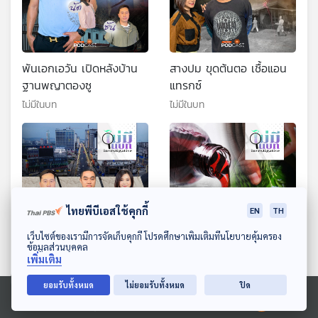
พันเอกเอวัน เปิดหลังบ้าน
สางปม ขุดต้นตอ เชื้อแอน
ฐานพญาตองซู
แทรกซ์
ไม่มีในบท
ไม่มีในบท
ไทยพีบีเอสใช้คุกกี้
EN
TH
ดาวน์โหลด Thai PBS Podcast Application
เว็บไซต์ของเรามีการจัดเก็บคุกกี้ โปรดศึกษาเพิ่มเติมที่นโยบายคุ้มครอง
ข้อมูลส่วนบุคคล
เพิ่มเติม
แผนตัด “เส้นเงินเทา”
สูตรอันตราย 4x100 หลุม
สะเทือนขุมทรัพย์กัมพูชา
ดำยาแก้ไอปลอม
ยอมรับทั้งหมด
ไม่ยอมรับทั้งหมด
ปิด
ไม่มีในบท
ไม่มีในบท
Ⓒ 2020 องค์การกระจายเสียงและแพร่ภาพสาธารณะแห่งประเทศไทย