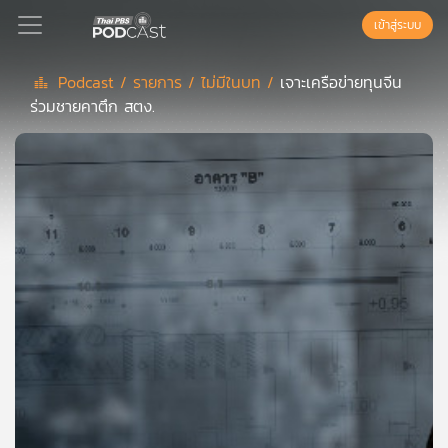
เข้าสู่ระบบ
Podcast /
รายการ /
ไม่มีในบท /
เจาะเครือข่ายทุนจีน
ร่วมชายคาตึก สตง.
Podcast
เพล
ย์
ลิ
สต์
แนะนำ
เพล
ย์
ลิ
สต์
ของ