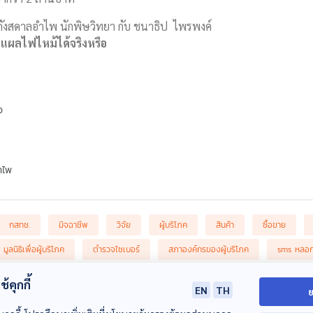
 กังสดาลอำไพ นักพิษวิทยา กับ ชนาธิป ไพรพงค์
ผลไฟไหม้ได้จริงหรือ
ว
ำไพ
กสทช.
มิจฉาชีพ
วิจัย
ผู้บริโภค
สินค้า
ซื้อขาย
มูลนิธิเพื่อผู้บริโภค
ตำรวจไซเบอร์
สภาองค์กรของผู้บริโภค
sms หลอ
คอลเซ็นเตอร์
FalseBaseStation
้คุกกี้
EN
TH
ย