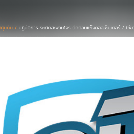
มิคุ้มกัน /
ปฏิบัติการ ระเบิดสะพานโจร ตัดตอนแก๊งคอลเซ็นเตอร์ / ไข่ข