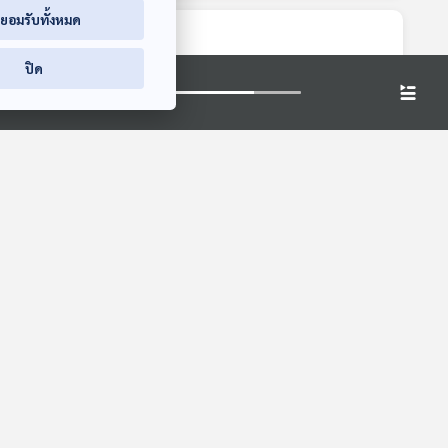
่ยอมรับทั้งหมด
ปิด
ส.ต.อ สภ.แสนสุข ตบ
มิจฉาชีพวิดีโอคอล
การ
ทรัพย์ผู้เสียหายแลก
หลอก ชาล็อต
รณี
กับติดตามเงินที่ถูก
นางงาม โอนเงิน 4
ภูมิคุ้มกัน
ภูมิคุ้มกัน
เงิน
แก๊งคอลเซ็นเตอร์
ล้านบาท / นวด
นเงิน
หลอกไป ถูกจับและให้
ปลอดภัย / กินอาหาร
รสเว
ออกจากราชการแล้ว
ผสมถ่าน ดีหรือ
/ กินโยเกิร์ตช่วงกิน
ยาปฏิชีวนะได้หรือไม่