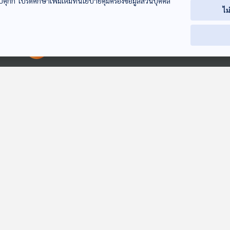
บคุกกี้ โปรดศึกษาเพิ่มเติมที่นโยบายคุ้มครองข้อมูลส่วนบุคคล
ไม
00:00:00
00:00:00
ภัยออนไลน์ มิจฉาชีพ
ร้อง DSI ถูกหลอกลง
ถังก๊าซปลอม / แอร์
หลอกดูดเงิน /
ทุนร้านโชห่วยรวมสูญ
เอเชียมูฟชี้แจง
ปัญหาราคาและการ
2 พันล้าน / จองตั๋ว
บินพลเรือนฯ ก
ภูมิคุ้มกัน
ภูมิคุ้มกัน
ภูมิคุ้มกัน
จองตั๋วเครื่องบิน /
เครื่องบินกับเอเจนซี่
จองตั๋วระบบตัด
ดื่มสุราแล้วได้อะไร
ไม่ได้ตั๋วและขอเงินคืน
แต่ไม่ได้ตั๋วไม่คื
ไม่ได้ / น้ำไฮโดรเจน
/ งานวิจัยสารเ
หลอกหรือไม่
อราทรอล