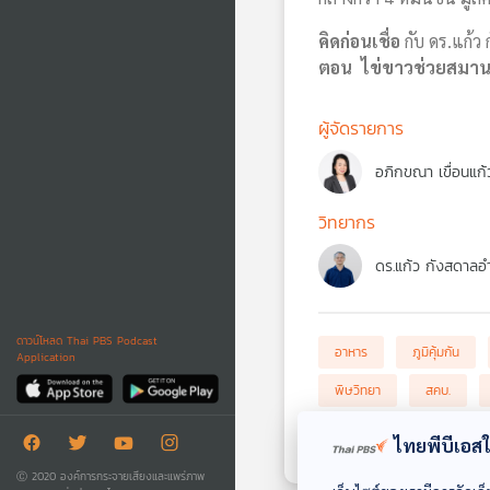
คิดก่อนเชื่อ
กับ ดร.แก้ว
ตอน ไข่ขาวช่วยสมานแ
ผู้จัดรายการ
อภิกขณา เขื่อนแก้
วิทยากร
ดร.แก้ว กังสดาลอ
ดาวน์โหลด Thai PBS Podcast
อาหาร
ภูมิคุ้มกัน
Application
พิษวิทยา
สคบ.
ระเบิดสะพานโจร ตัดตอนแก๊ง
ไทยพีบีเอสใช
Ⓒ 2020 องค์การกระจายเสียงและแพร่ภาพ