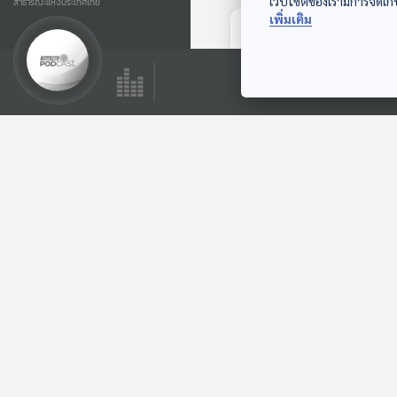
เว็บไซต์ของเรามีการจัดเก็
สาธารณะแห่งประเทศไทย
เพิ่มเติม
ตอนถัดไป
อุบัติเหตุซ้ำซากที่ถนน
พระราม 2 จะทำ
อย่างไรชีวิตคนใช้
ภูมิคุ้มกัน
ถนนจึงจะปลอดภัย /
นอนไม่เต็มอิ่มส่งผลอ
ย่างไรต่อสุขภาพ
ตอนที่เกี่ยวข้อง