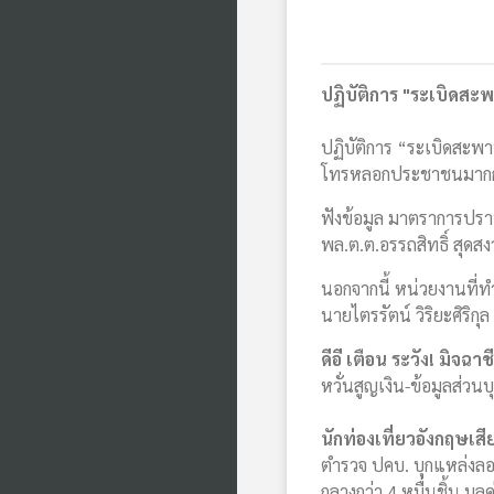
ปฏิบัติการ "ระเบิดสะ
ปฏิบัติการ “ระเบิดสะพา
โทรหลอกประชาชนมากกว่า 
ฟังข้อมูล มาตราการปรา
พล.ต.ต.อรรถสิทธิ์ สุ
นอกจากนี้ หน่วยงานที่
นายไตรรัตน์ วิริยะศิร
ดีอี เตือน ระวัง! มิจฉ
หวั่นสูญเงิน-ข้อมูลส่วน
นักท่องเที่ยวอังกฤษเส
ตำรวจ ปคบ. บุกแหล่งลอบผ
กลางกว่า 4 หมื่นชิ้น มูล