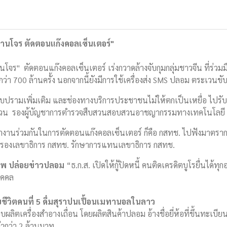
พานโจร ตัดตอนแก๊งคอลเซ็นเตอร์"
นโจร" ตัดตอนแก๊งคอลเซ็นเตอร์ เร่งกวาดล้างจับกุมกลุ่มชาวจีน ที่ร่วม
700 ล้านครั้ง นอกจากนี้ยังมีการใช้เครื่องส่ง SMS ปลอม ตระเวนขับ
บปรามเพิ่มเติม และช่องทางบริการประชาชนไม่ให้ตกเป็นเหยื่อ ไปรั
ดสงวน รองผู้บัญชาการตำรวจสืบสวนสอบสวนอาชญากรรมทางเทคโนโลยี
ทำงานร่วมกันในการตัดตอนแก๊งคอลเซ็นเตอร์ ก็คือ กสทช. ไปฟังมาตร
ิกุล รองเลขาธิการ กสทช. รักษาการแทนเลขาธิการ กสทช.
าชีพ ปล่อยข่าวปลอม
“ธ.ก.ส. เปิดให้กู้ปิดหนี้ คนติดเครดิตบูโรยื่นได้ท
บุคคล
ียชีวิตคนที่ 5 ดื่มสุราปนเปื้อนเมทานอลในลาว
ลิตเครื่องสำอางเถื่อน โดยผลิตสินค้าปลอม อ้างชื่อยี่ห้อที่ขึ้นทะเบี
ค่ากว่า 2 ล้านบาท