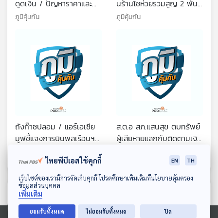
ดูดเงิน / ปัญหาราคาและ
นร้านโชห่วยรวมสูญ 2 พัน
การจองตั๋วเครื่องบิน / ดื่ม
ล้าน / จองตั๋วเครื่องบินกับ
ภูมิคุ้มกัน
ภูมิคุ้มกัน
สุราแล้วได้อะไร
เอเจนซี่ไม่ได้ตั๋วและขอเงิน
คืนไม่ได้ / น้ำไฮโดรเจน
หลอกหรือไม่
ถังก๊าซปลอม / แอร์เอเชีย
ส.ต.อ สภ.แสนสุข ตบทรัพย์
มูฟชี้แจงการบินพลเรือนฯ
ผู้เสียหายแลกกับติดตามเงิน
กรณีจองตั๋วระบบตัดเงินแต่
ที่ถูกแก๊งคอลเซ็นเตอร์หลอก
ภูมิคุ้มกัน
ภูมิคุ้มกัน
ไทยพีบีเอสใช้คุกกี้
ไม่ได้ตั๋วไม่คืนเงิน / งานวิจัย
ไป ถูกจับและให้ออกจาก
EN
TH
สารเรสเวอราทรอล
ราชการแล้ว / กินโยเกิร์ต
ดาวน์โหลด Thai PBS Podcast Application
เว็บไซต์ของเรามีการจัดเก็บคุกกี้ โปรดศึกษาเพิ่มเติมที่นโยบายคุ้มครอง
ช่วงกินยาปฏิชีวนะได้หรือไม่
ข้อมูลส่วนบุคคล
ตอนที่เกี่ยวข้อง
เพิ่มเติม
ยอมรับทั้งหมด
ไม่ยอมรับทั้งหมด
ปิด