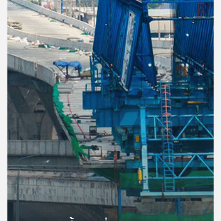
คุณ
เพลง
บทความ
ข่าว
และ
กิจกรรม
เกี่ยว
กับ
เรา