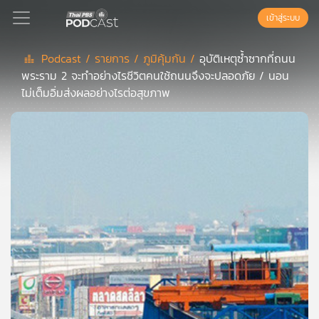
เข้าสู่ระบบ
Podcast /
รายการ /
ภูมิคุ้มกัน /
อุบัติเหตุซ้ำซากที่ถนน
พระราม 2 จะทำอย่างไรชีวิตคนใช้ถนนจึงจะปลอดภัย / นอน
Podcast
ไม่เต็มอิ่มส่งผลอย่างไรต่อสุขภาพ
เพล
ย์
ลิ
สต์
แนะนำ
เพล
ย์
ลิ
สต์
ของ