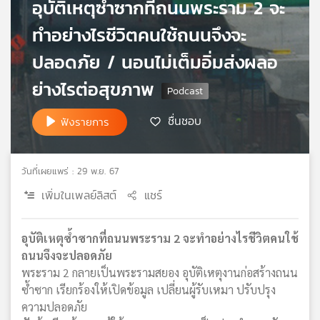
อุบัติเหตุซ้ำซากที่ถนนพระราม 2 จะ
เครือ
ทำอย่างไรชีวิตคนใช้ถนนจึงจะ
ข่าย
วิทยุ
ปลอดภัย / นอนไม่เต็มอิ่มส่งผลอ
ไทย
พี
ย่างไรต่อสุขภาพ
บี
เอส
ชื่นชอบ
ฟังรายการ
แผนที่
วันที่เผยแพร่ : 29 พ.ย. 67
วิทยุ
เพิ่มในเพลย์ลิสต์
แชร์
เครือ
ข่าย
อุบัติเหตุซ้ำซากที่ถนนพระราม 2 จะทำอย่างไรชีวิตคนใช้
ถนนจึงจะปลอดภัย
พระราม 2 กลายเป็นพระรามสยอง อุบัติเหตุงานก่อสร้างถนน
ซ้ำซาก เรียกร้องให้เปิดข้อมูล เปลี่ยนผู้รับเหมา ปรับปรุง
ความปลอดภัย