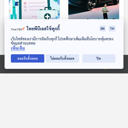
ไทยพีบีเอสใช้คุกกี้
EN
TH
EP. 538: ซื้อประกันสุขภาพ
EP. 539: รถยนต์ไฟฟ้าจีน
อย่างไร ให้คุ้มค่ากับเงินที่
ลดราคาซะน่าตกใจ ยังน่าซื้อ
ดาวน์โหลด Thai PBS Podcast Application
เว็บไซต์ของเรามีการจัดเก็บคุกกี้ โปรดศึกษาเพิ่มเติมที่นโยบายคุ้มครอง
ข้อมูลส่วนบุคคล
จ่ายไป
จริง ๆ หรือ ?
เศรษฐกิจติดบ้าน
เศรษฐกิจติดบ้าน
เพิ่มเติม
ยอมรับทั้งหมด
ไม่ยอมรับทั้งหมด
ปิด
ตอนที่เกี่ยวข้อง
Ⓒ 2020 องค์การกระจายเสียงและแพร่ภาพสาธารณะแห่งประเทศไทย