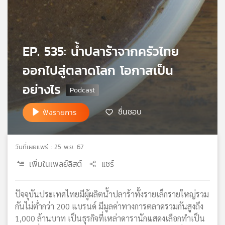
เครือ
ข่าย
วิทยุ
ไทย
EP. 535: น้ำปลาร้าจากครัวไทย
พี
ออกไปสู่ตลาดโลก โอกาสเป็น
บี
เอส
อย่างไร
ชื่นชอบ
ฟังรายการ
แผนที่
วิทยุ
เครือ
วันที่เผยแพร่ : 25 พ.ย. 67
ข่าย
เพิ่มในเพลย์ลิสต์
แชร์
ปัจจุบันประเทศไทยมีผู้ผลิตน้ำปลาร้าทั้งรายเล็กรายใหญ่รวม
กันไม่ต่ำกว่า 200 แบรนด์ มีมูลค่าทางการตลาดรวมกันสูงถึง
1,000 ล้านบาท เป็นธุรกิจที่เหล่าดารานักแสดงเลือกทำเป็น