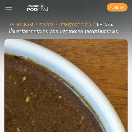
เข้าสู่ระบบ
Podcast /
รายการ /
เศรษฐกิจติดบ้าน /
EP. 535:
น้ำปลาร้าจากครัวไทย ออกไปสู่ตลาดโลก โอกาสเป็นอย่างไร
Podcast
เพล
ย์
ลิ
สต์
แนะนำ
เพล
ย์
ลิ
สต์
ของ