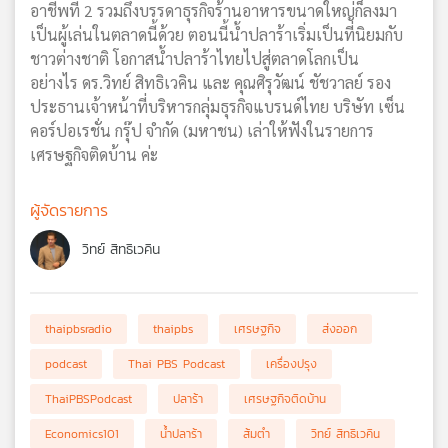
อาชีพที่ 2 รวมถึงบรรดาธุรกิจร้านอาหารขนาดใหญ่ก็ลงมา
เป็นผู้เล่นในตลาดนี้ด้วย ตอนนี้น้ำปลาร้าเริ่มเป็นที่นิยมกับ
ชาวต่างชาติ โอกาสน้ำปลาร้าไทยไปสู่ตลาดโลกเป็น
อย่างไร ดร.วิทย์ สิทธิเวคิน และ คุณศิรุวัฒน์ ชัชวาลย์ รอง
ประธานเจ้าหน้าที่บริหารกลุ่มธุรกิจแบรนด์ไทย บริษัท เซ็น
คอร์ปอเรชั่น กรุ๊ป จำกัด (มหาชน) เล่าให้ฟังในรายการ
เศรษฐกิจติดบ้าน ค่ะ
ผู้จัดรายการ
วิทย์ สิทธิเวคิน
thaipbsradio
thaipbs
เศรษฐกิจ
ส่งออก
podcast
Thai PBS Podcast
เครื่องปรุง
ThaiPBSPodcast
ปลาร้า
เศรษฐกิจติดบ้าน
Economics101
น้ำปลาร้า
ส้มตำ
วิทย์ สิทธิเวคิน