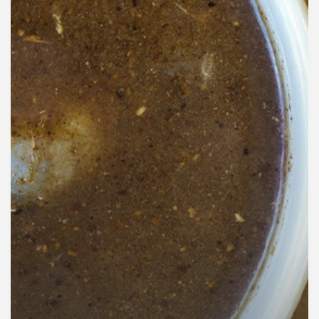
คุณ
เพลง
บทความ
ข่าว
และ
กิจกรรม
เกี่ยว
กับ
เรา