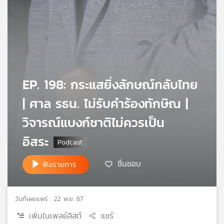
เครือ
ข่าย
วิทยุ
ไทย
พี
บี
เอส
EP. 198: กระแสยิ่งลักษณ์กลับไทย
| ศาล รธน. ไม่รับคำร้องทักษิณ |
แผนที่
วิจารณ์แบงก์ชาติไม่ควรเป็น
วิทยุ
เครือ
อิสระ
ข่าย
ชื่นชอบ
ฟังรายการ
วันที่เผยแพร่ : 22 พ.ย. 67
เพิ่มในเพลย์ลิสต์
แชร์