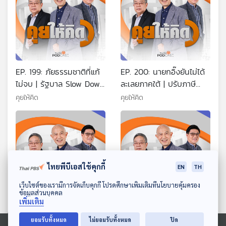
EP. 199: ภัยธรรมชาติที่แก้
EP. 200: นายกอิ๊งยันไม่ได้
ไม่จบ | รัฐบาล Slow Down
ละเลยภาคใต้ | ปรับภาษี
หลังบ้านมีปัญหา | แถลงผล
VAT 15% | บัญชีหวานใจบิ๊
คุยให้คิด
คุยให้คิด
งานรัฐบาล 90 วัน
กการเมือง
ไทยพีบีเอสใช้คุกกี้
EN
TH
ดาวน์โหลด Thai PBS Podcast Application
เว็บไซต์ของเรามีการจัดเก็บคุกกี้ โปรดศึกษาเพิ่มเติมที่นโยบายคุ้มครอง
ข้อมูลส่วนบุคคล
เพิ่มเติม
EP. 201: พันธมิตร-กปปส.-
EP. 202: 2568 ปีโกลาหล
ยอมรับทั้งหมด
ไม่ยอมรับทั้งหมด
ปิด
นปช. นัดคุยกัน | ภาษี
การเมือง | เพื่อไทย-ภูมิใจ