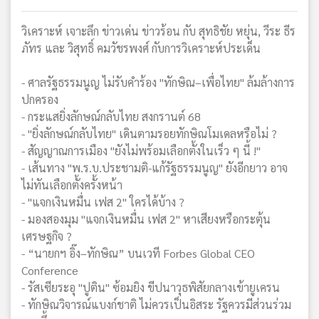
วิเคราะห์ เจาะลึก ข่าวเด่น ข่าวร้อน กับ สุทธิชัย หยุ่น, วีระ ธีร
ภัทร และ วิสุทธิ์ คมวัชรพงศ์ กับการวิเคราะห์ประเด็น
- ศาลรัฐธรรมนูญ ไม่รับคำร้อง "ทักษิณ–เพื่อไทย" ล้มล้างการ
ปกครอง
- กระแสยิ่งลักษณ์กลับไทย สงกรานต์ 68
- "ยิ่งลักษณ์กลับไทย" เดินตามรอยทักษิณโมเดลหรือไม่ ?
- สัญญาณการเมือง "ยังไม่พร้อมเลือกตั้งในเร็ว ๆ นี้ !"
- เส้นทาง "พ.ร.บ.ประชามติ-แก้รัฐธรรมนูญ" ยังอีกยาว อาจ
ไม่ทันเลือกตั้งครั้งหน้า
- "แจกเงินหมื่น เฟส 2" ใครได้บ้าง ?
- มองสองมุม "แจกเงินหมื่น เฟส 2" หาเสียงหรือกระตุ้น
เศรษฐกิจ ?
- “นายกฯ อิ๊ง–ทักษิณ” บนเวที Forbes Global CEO
Conference
- รัสเซียระอุ "ปูติน" ซ้อมยิง ขีปนาวุธพิสัยกลางเข้ายูเครน
- ทักษิณวิจารณ์แบงก์ชาติ ไม่ควรเป็นอิสระ รัฐควรมีส่วนร่วม