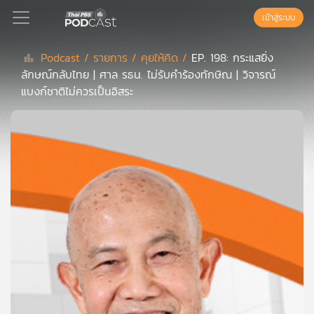
เข้าสู่ระบบ
Podcast /
รายการ /
คุยให้คิด /
EP. 198: กระแสยิ่ง
ลักษณ์กลับไทย | ศาล รธน. ไม่รับคำร้องทักษิณ | วิจารณ์
Podcast
แบงก์ชาติไม่ควรเป็นอิสระ
เพล
ย์
ลิ
สต์
แนะนำ
เพล
ย์
ลิ
สต์
ของ