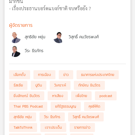
มากขึ้น
- เรื่องประธานบอร์ดแบงก์ชาติ จบหรือยัง ?
ผู้จัดรายการ
สุทธิชัย หยุ่น
วิสุทธิ์ คมวัชรพงศ์
วีระ ธีรภัทร
เลือกตั้ง
การเมือง
ข่าว
ธนาคารแห่งประเทศไทย
รัสเซีย
ปูติน
วิเคราะห์
ทักษิณ ชินวัตร
ยิ่งลักษณ์ ชินวัตร
หาเสียง
เพื่อไทย
podcast
Thai PBS Podcast
แก้รัฐธรรมนูญ
คุยให้คิด
สุทธิชัย หยุ่น
วีระ ธีรภัทร
วิสุทธิ์ คมวัชรพงศ์
TalkToThink
เจาะประเด็น
รายการข่าว