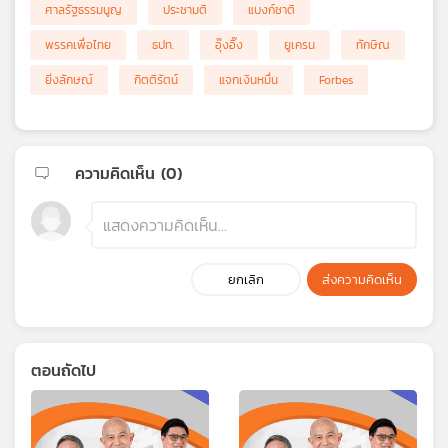
ศาลรัฐธรรมนูญ
ประชามติ
แบงก์ชาติ
พรรคเพื่อไทย
ธปท.
อุ๊งอิ๊ง
ยูเครน
ทักษิณ
ยิ่งลักษณ์
กิตติรัตน์
แจกเงินหมื่น
Forbes
ความคิดเห็น (
0
)
ยกเลิก
ส่งความคิดเห็น
ตอนถัดไป