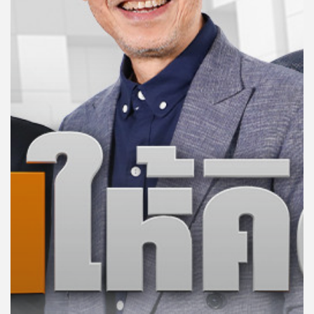
คุณ
เพลง
บทความ
ข่าว
และ
กิจกรรม
เกี่ยว
กับ
เรา