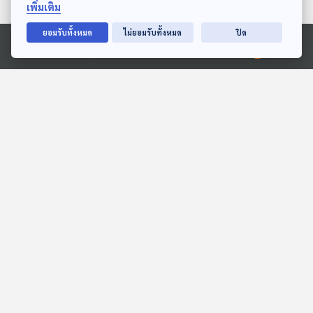
เพิ่มเติม
ยอมรับทั้งหมด
ไม่ยอมรับทั้งหมด
ปิด
Ⓒ 2020 องค์การกระจายเสียงและแพร่ภาพสาธารณะแห่งประเทศไทย
กลุ่มอ่าวอาหรับกดดัน
อิหร่านใช้ระบบดาวเทียมจีน
สหรัฐฯ กำจัด "อิหร่าน"
ยิงเป้าหมายใน
ตะวันออกกลาง?
หน้าต่างโลก
หน้าต่างโลก
EP. 240: ว่าด้วยคอคอดกระ
EP. 208: Amidst the
- คลองไทย ตอนที่ 2
Global Sea Power ไทยใน
สมรภูมิมหาสมุทรโลก
เล่ารอบโลก
เล่ารอบโลก