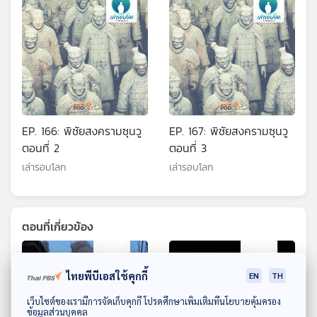
EP. 166: พิชัยสงครามซุนวู
EP. 167: พิชัยสงครามซุนวู
ตอนที่ 2
ตอนที่ 3
เล่ารอบโลก
เล่ารอบโลก
ตอนที่เกี่ยวข้อง
ไทยพีบีเอสใช้คุกกี้
EN
TH
ดาวน์โหลด Thai PBS Podcast Application
เว็บไซต์ของเรามีการจัดเก็บคุกกี้ โปรดศึกษาเพิ่มเติมที่นโยบายคุ้มครอง
ข้อมูลส่วนบุคคล