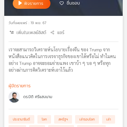
ชื่นชอบ
ฟังรายการ
เครือ
ข่าย
วิทยุ
วันที่เผยแพร่ : 19 พ.ย. 67
ไทย
พี
เพิ่มในเพลย์ลิสต์
แชร์
บี
เอส
เราจะสามารถวิเคราะห์นโยบายเรื่องจีน ของ Trump จาก
หนังสือแนวคิดในการเจรจาธุรกิจของเขาได้หรือไม่ ทำไมคน
อย่าง Trump อาจจะยอมจ่ายแพง เขาบ้า ๆ บอ ๆ หรือทุก
แผนที่
อย่างผ่านการคิดวิเคราะห์เอาไว้แล้ว
วิทยุ
เครือ
ข่าย
ผู้จัดรายการ
ดร.ปิติ ศรีแสงนาม
ประธานาธิบดี
โลก
สหรัฐฯ
เล่ารอบโลก
เล่า