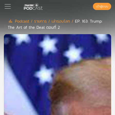
เข้าสู่ระบบ
Podcast /
รายการ /
เล่ารอบโลก /
EP. 163: Trump:
The Art of the Deal ตอนที่ 2
Podcast
เพล
ย์
ลิ
สต์
แนะนำ
เพล
ย์
ลิ
สต์
ของ