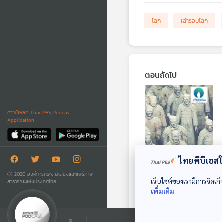
โลก
เล่ารอบโลก
ตอนถัดไป
ดาวน์โหลด Thai PBS Podcast
Application
ไทยพีบีเอสใช
EP. 167: พิชัยสง
ครามซุนวู ตอนที่ 3
Ⓒ 2020 องค์การกระจายเสียงและแพร่ภาพ
เว็บไซต์ของเรามีการจัดเก็
สาธารณะแห่งประเทศไทย
เล่ารอบโลก
เพิ่มเติม