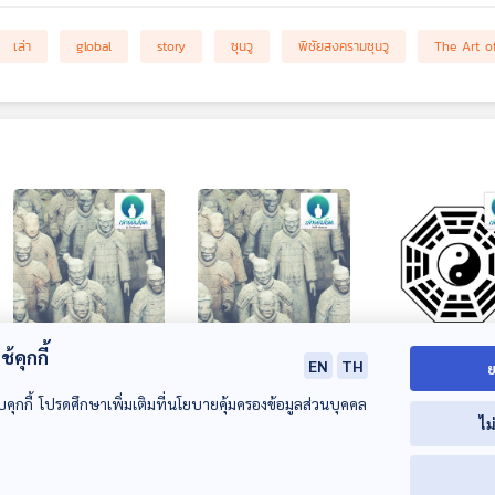
เล่า
global
story
ซุนวู
พิชัยสงครามซุนวู
The Art o
้คุกกี้
EP. 168: พิชัยสง
EP. 169: สงครามซุน
EP. 170: คัมภีร์
EN
TH
ย
ครามซุนวู ตอนที่ 4
วู ตอนจบ
การเปลี่ยนแปลง 
บคุกกี้ โปรดศึกษาเพิ่มเติมที่นโยบายคุ้มครองข้อมูลส่วนบุคคล
ตอนที่ 1
เล่ารอบโลก
เล่ารอบโลก
เล่ารอบโลก
ไม