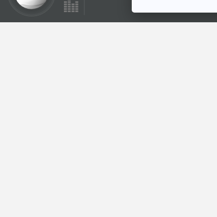
ตอนที่เกี่ยวข้อง
EP. 217: จุดเริ่มต้น
อาณาจักรอิสลามแห่ง
อินโดนีเซีย
เล่ารอบโลก