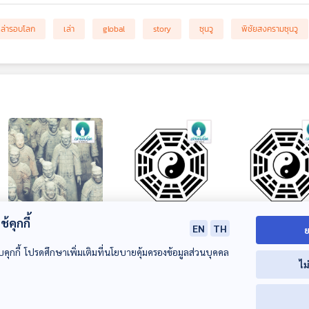
เล่ารอบโลก
เล่า
global
story
ซุนวู
พิชัยสงครามซุนวู
้คุกกี้
EP. 169: สงครามซุน
EP. 170: คัมภีร์แห่ง
EP. 171: คัมภีร์แห่ง
EN
TH
ย
วู ตอนจบ
การเปลี่ยนแปลง อี้จิง
การเปลี่ยนแปลง 
บคุกกี้ โปรดศึกษาเพิ่มเติมที่นโยบายคุ้มครองข้อมูลส่วนบุคคล
ตอนที่ 1
ตอนที่ 2 ว่าด้วย
เล่ารอบโลก
เล่ารอบโลก
เล่ารอบโลก
ไม
หยิน-หยาง