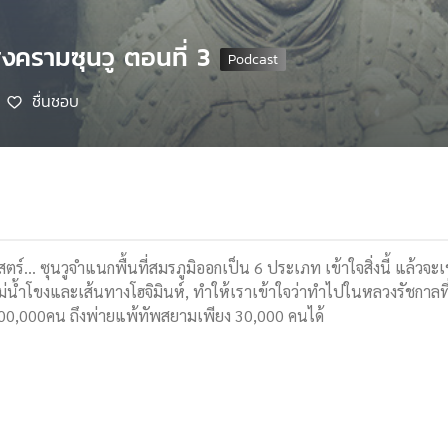
สงครามซุนวู ตอนที่ 3
ชื่นชอบ
าสตร์... ซุนวูจำแนกพื้นที่สมรภูมิออกเป็น 6 ประเภท เข้าใจสิ่งนี้ แล้ว
่น้ำโขงและเส้นทางโฮจิมินห์, ทำให้เราเข้าใจว่าทำไปในหลวงรัชกาล
00,000คน ถึงพ่ายแพ้ทัพสยามเพียง 30,000 คนได้