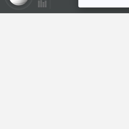
ตอนที่เกี่ยวข้อง
EP. 221: อิสลาม
อินโดนีเซียในบริบท
ร่วมสมัย
เล่ารอบโลก