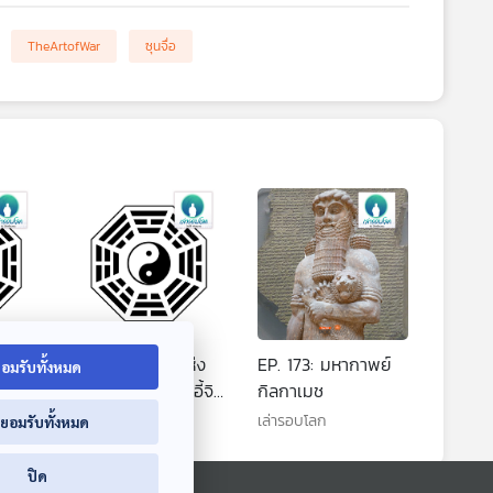
TheArtofWar
ซุนจื่อ
EP. 172: คัมภีร์แห่ง
EP. 173: มหากาพย์
อมรับทั้งหมด
อี้จิง
การเปลี่ยนแปลง อี้จิง
กิลกาเมช
ตอนที่ 3 จากการ
เล่ารอบโลก
เล่ารอบโลก
่ยอมรับทั้งหมด
เปลี่ยนแปลงสู่การ
ดูแลสุขภาพ
ปิด