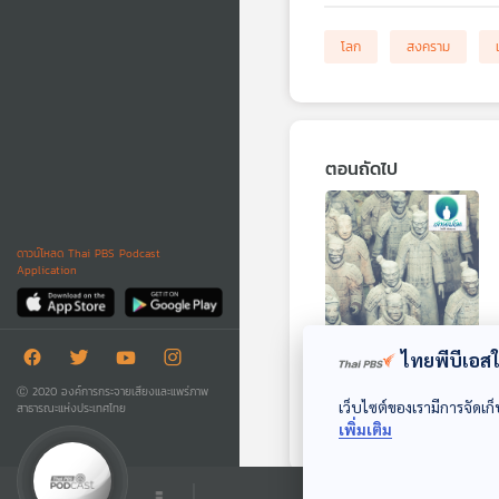
โลก
สงคราม
ตอนถัดไป
ดาวน์โหลด Thai PBS Podcast
Application
ไทยพีบีเอสใช
EP. 168: พิชัยสง
ครามซุนวู ตอนที่ 4
Ⓒ 2020 องค์การกระจายเสียงและแพร่ภาพ
เว็บไซต์ของเรามีการจัดเก็
สาธารณะแห่งประเทศไทย
เล่ารอบโลก
เพิ่มเติม