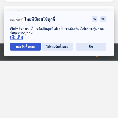
ตอนที่เกี่ยวข้อง
ไทยพีบีเอสใช้คุกกี้
EN
TH
ดาวน์โหลด Thai PBS Podcast Application
เว็บไซต์ของเรามีการจัดเก็บคุกกี้ โปรดศึกษาเพิ่มเติมที่นโยบายคุ้มครอง
ข้อมูลส่วนบุคคล
เพิ่มเติม
ยอมรับทั้งหมด
ไม่ยอมรับทั้งหมด
ปิด
Ⓒ 2020 องค์การกระจายเสียงและแพร่ภาพสาธารณะแห่งประเทศไทย
EP. 250: The Disclosure
EP. 228: ฮัตตา วีรบุรุษผู้
Day ตอนที่ 1 (2,600 ปีที่
กอบกู้อินโดนีเซีย
แล้ว วันที่ความจริงของ
เล่ารอบโลก
เล่ารอบโลก
ธรรมชาติถูกถอดรหัสเป็น
ครั้งแรก)