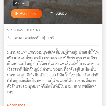
เครือ
ข่าย
ชื่นชอบ
ฟังรายการ
วิทยุ
ไทย
พี
วันที่เผยแพร่ : 28 ม.ค. 68
บี
เอส
เพิ่มในเพลย์ลิสต์
แชร์
มหานครแห่งแรกของมนุษย์เกิดขึ้นบนที่ราบลุ่มปากแม่น้ำไท
แผนที่
กริส และแม่น้ำยูเฟรติส มหานครแห่งนี้ชื่อว่า อูรุก เช่นเดียว
วิทยุ
กับมหานครใหญ่ ๆ ทั่วโลก ที่แต่ละแห่งล้วนมีตำนานเล่าขาน
เครือ
เรื่องราวที่มีอัตลักษณ์ มีตัวตน ของคนที่อาศัยอยู่ในเมืองนั้น
ข่าย
มหานครอุรุกที่เกิดขึ้นเมื่อ 5,000 ปีที่แล้วก็เช่นกัน เรื่องเล่าที่
ยิ่งใหญ่ และถือเป็นมหากาพย์เรื่องแรกที่มีการจดบันทึกด้วย
ตัวอักษรของมนุษยชาติก็เกิดขึ้นที่นี่ในนาม มหากาพย์กิลหา
เมช
ผู้จัดรายการ