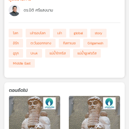
ดร.ปิติ ศรีแสงนาม
โลก
เล่ารอบโลก
เล่า
global
story
อิรัก
ตะวันออกกลาง
กิลกาเมช
Gilgamesh
อูรุก
Uruk
แม่น้ำไทกริส
แม่น้ำยูเฟรติส
Middle East
ตอนถัดไป