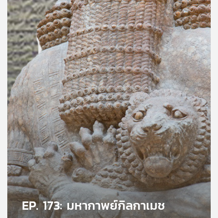
คุณ
เพลง
บทความ
ข่าว
และ
กิจกรรม
เกี่ยว
กับ
เรา
EP. 173: มหากาพย์กิลกาเมช