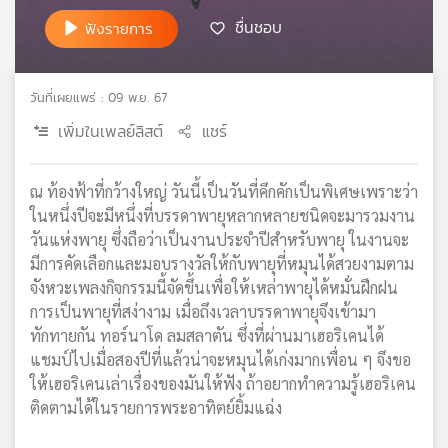
เครือ
ชื่นชอบ
ฟังรายการ
ข่าย
วิทยุ
ไทย
วันที่เผยแพร่ : 09 พ.ย. 67
พี
เพิ่มในเพลย์ลิสต์
แชร์
บี
เอส
ณ ท้องฟ้าที่กว้างใหญ่ วันนี้เป็นวันที่คึกคักเป็นพิเศษเพราะว่า
ในหนึ่งปีจะมีหนึ่งที่บรรดาพายุหลากหลายชนิดจะมารวมงาน
แผนที่
วันแห่งพายุ ซึ่งถือว่าเป็นงานประจำปีสำหรับพายุ ในงานจะ
วิทยุ
มีการคัดเลือกและมอบรางวัลให้กับพายุที่หมุนได้สวยงามตาม
เครือ
จังหวะเพลงกิจกรรมนี้จัดขึ้นเพื่อให้เหล่าพายุได้หมั่นฝึกฝน
ข่าย
การเป็นพายุที่สง่างาม เมื่อถึงเวลาบรรดาพายุจึงเข้ามา
ทักทายกัน ทอร์นาโด ลมสลาตัน ซึ่งที่ผ่านมาเฮอริเคนได้
แชมป์ไปเมื่อสองปีที่แล้วน่าจะหมุนได้เก่งมากเพื่อน ๆ จึงขอ
ให้เฮอริเคนเล่าเรื่องของมันให้ฟัง ถ้าอยากทำความรู้เฮอริเคน
ติดตามได้ในรายการพระอาทิตย์ยิ้มแฉ่ง