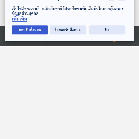
ดาวน์โหลด Thai PBS Podcast Application
เว็บไซต์ของเรามีการจัดเก็บคุกกี้ โปรดศึกษาเพิ่มเติมที่นโยบายคุ้มครอง
ข้อมูลส่วนบุคคล
เพิ่มเติม
ยอมรับทั้งหมด
ไม่ยอมรับทั้งหมด
ปิด
Ⓒ 2020 องค์การกระจายเสียงและแพร่ภาพสาธารณะแห่งประเทศไทย
EP. 1994: ทำไมประเทศ
EP. 2066: ดวงจันทร์ทำไม
นิวซีแลนด์...ถึงไม่มีงู?
ผิวขรุขระเหมือนลูกมะกรูด
พระอาทิตย์ยิ้มแฉ่ง
พระอาทิตย์ยิ้มแฉ่ง
EP. 109: นิทาน เมี้ยว ๆ พา
EP. 202: หอยมือเสือ หอยที่