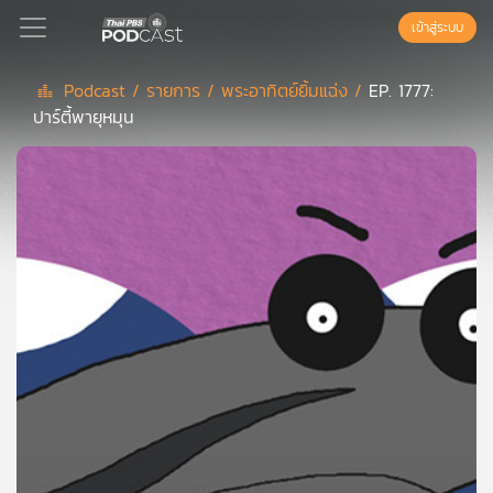
เข้าสู่ระบบ
Podcast /
รายการ /
พระอาทิตย์ยิ้มแฉ่ง /
EP. 1777:
ปาร์ตี้พายุหมุน
Podcast
เพล
ย์
ลิ
สต์
แนะนำ
เพล
ย์
ลิ
สต์
ของ