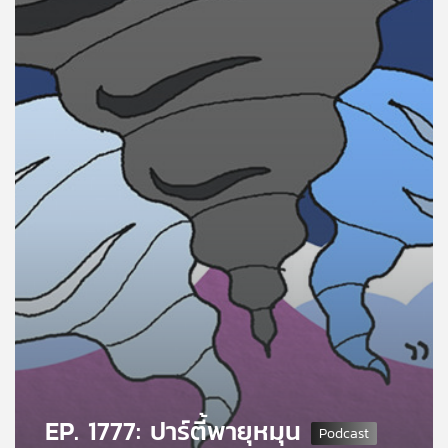
คุณ
เพลง
บทความ
ข่าว
และ
กิจกรรม
เกี่ยว
กับ
เรา
EP. 1777: ปาร์ตี้พายุหมุน