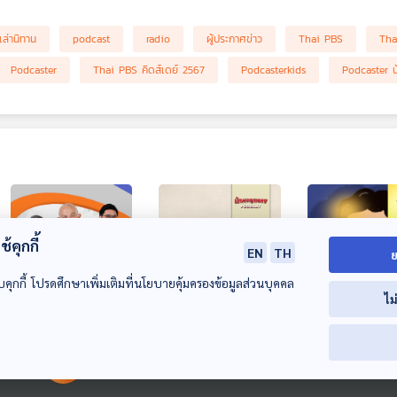
เล่านิทาน
podcast
radio
ผู้ประกาศข่าว
Thai PBS
Tha
Podcaster
Thai PBS คิดส์เดย์ 2567
Podcasterkids
Podcaster น
้คุกกี้
EN
TH
ย
บคุกกี้ โปรดศึกษาเพิ่มเติมที่นโยบายคุ้มครองข้อมูลส่วนบุคคล
ไม
EP. 278: ระบอบ
EP. 75: Paul
EP. 2000: เชื่
สีน้ำเงิน | ไทยช่วย
McCartney อัจฉริยะ
ร่างกายเราเรือ
00:00:00
00:00:00
ไทยพลัส อาจไม่เต็ม
ทางดนตรี ผู้เป็นกระ
ได้
คุยให้คิด
นักผจญเพลง Podcast
พระอาทิตย์ยิ้มแฉ่ง
30 ล้านสิทธิ์ | ป.ป.ช.
ดูกสันหลัง The