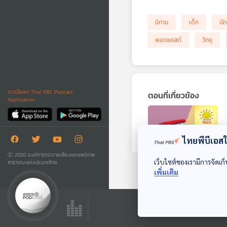
นิทาน
เด็ก
นัก
พอดแคสต์
วิทยุ
ดาวน์โหลด Thai PBS Podcast
ตอนที่เกี่ยวข้อง
Application
ไทยพีบีเอสใช
Ⓒ 2020 องค์การกระจายเสียงและแพร่ภาพ
เว็บไซต์ของเรามีการจัดเก็
สาธารณะแห่งประเทศไทย
เพิ่มเติม
EP. 1957: ความลับ
ของมือเหี่ยวตอนแช่
น้ำคืออะไรกันนะ
พระอาทิตย์ยิ้มแฉ่ง