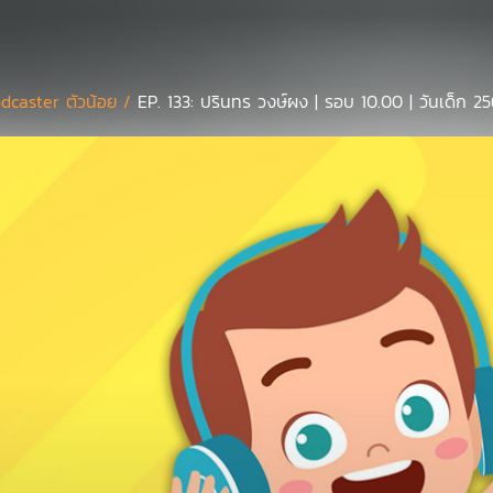
dcaster ตัวน้อย /
EP. 133: ปรินทร วงษ์ผง | รอบ 10.00 | วันเด็ก 2