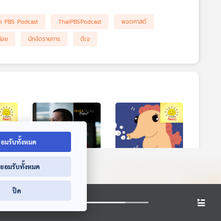
i PBS Podcast
ThaiPBSPodcast
พอดคาสต์
้อย
นักจัดรายการ
ดีเจ
อมรับทั้งหมด
่ยอมรับทั้งหมด
อไหม?
EP. 9: ความโกรธไม่มี
EP. 2001: ตา
ปิด
งแสง
ความหมาย เมื่อความ
ม้าน้ำ...มองแยกข้าง
ตายมาถึง
ได้ด้วยเหรอ
PHRA TALKs Podcast
พระอาทิตย์ยิ้มแฉ่ง