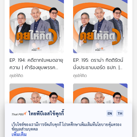
EP. 194: คดีตากใบหมดอายุ
EP. 195: ดราม่า กิตติรัตน์
ความ | คำร้องยุบพรรค
นั่งประธานบอร์ด ธปท. |
ระเบิดรอบตัวเพื่อไทย | 3
เกาะกูดกับพื้นที่ทับซ้อน |
คุยให้คิด
คุยให้คิด
เรื่องใหญ่ของรัฐบาล
ฝันร้ายพฤศจิกายน
ไทยพีบีเอสใช้คุกกี้
EN
TH
ดาวน์โหลด Thai PBS Podcast Application
เว็บไซต์ของเรามีการจัดเก็บคุกกี้ โปรดศึกษาเพิ่มเติมที่นโยบายคุ้มครอง
ข้อมูลส่วนบุคคล
เพิ่มเติม