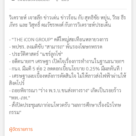
วิเคราะห์ เจาะลึก ข่าวเด่น ข่าวร้อน กับ สุทธิชัย หยุ่น, วีระ ธีร
ภัทร และ วิสุทธิ์ คมวัชรพงศ์ กับการวิเคราะห์ประเด็น
- "THE iCON GROUP" คดีใหญ่สะเทือนหลายวงการ
- พปชร. ลงมติขับ "สามารถ" พ้นรองโฆษกพรรค
- ประวัติศาสตร์ "แชร์ลูกโซ่"
- อดีตนายกฯ เศรษฐา เปิดใจเรื่องการทำงานในฐานะนายกฯ
- กนง. มีมติ 5 ต่อ 2 ลดดอกเบี้ยนโยบาย 0.25% มีผลทันที !
- เศรษฐาเผยเบื้องหลังการตัดสินใจ ไม่ให้ลาวส่งไฟฟ้าผ่านให้
สิงคโปร์
- ถอยพิจารณา "ร่าง พ.ร.บ.ขนส่งทางราง" เกิดเป็นรอยร้าว
"พท.-ภท."
- สั่งปิดประชุมสภาก่อนโหวตรับ "ผลการศึกษาเรื่องนิรโทษ
กรรม"
ผู้จัดรายการ