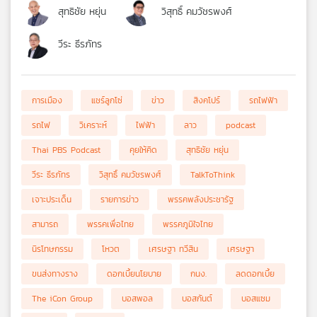
สุทธิชัย หยุ่น
วิสุทธิ์ คมวัชรพงศ์
วีระ ธีรภัทร
การเมือง
แชร์ลูกโซ่
ข่าว
สิงคโปร์
รถไฟฟ้า
รถไฟ
วิเคราะห์
ไฟฟ้า
ลาว
podcast
Thai PBS Podcast
คุยให้คิด
สุทธิชัย หยุ่น
วีระ ธีรภัทร
วิสุทธิ์ คมวัชรพงศ์
TalkToThink
เจาะประเด็น
รายการข่าว
พรรคพลังประชารัฐ
สามารถ
พรรคเพื่อไทย
พรรคภูมิใจไทย
นิรโทษกรรม
โหวต
เศรษฐา ทวีสิน
เศรษฐา
ขนส่งทางราง
ดอกเบี้ยนโยบาย
กนง.
ลดดอกเบี้ย
The iCon Group
บอสพอล
บอสกันต์
บอสแซม