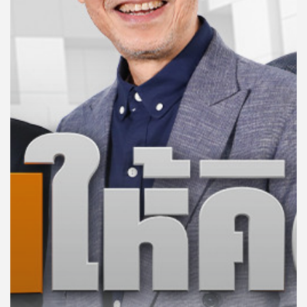
คุณ
เพลง
บทความ
ข่าว
และ
กิจกรรม
เกี่ยว
กับ
เรา