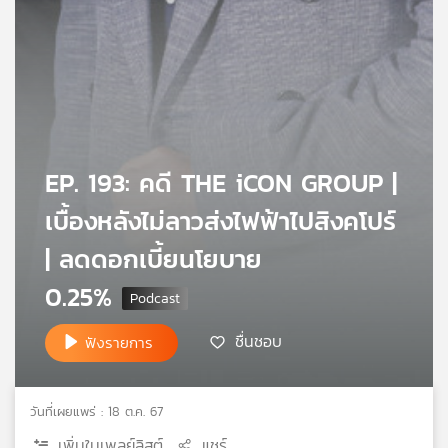
เครือ
ข่าย
วิทยุ
ไทย
พี
บี
เอส
EP. 193: คดี THE iCON GROUP |
เบื้องหลังไม่ลาวส่งไฟฟ้าไปสิงคโปร์
แผนที่
| ลดดอกเบี้ยนโยบาย
วิทยุ
เครือ
0.25%
ข่าย
ชื่นชอบ
ฟังรายการ
วันที่เผยแพร่ : 18 ต.ค. 67
เพิ่มในเพลย์ลิสต์
แชร์