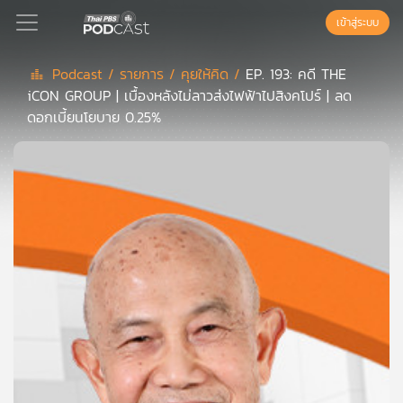
เข้าสู่ระบบ
Podcast /
รายการ /
คุยให้คิด /
EP. 193: คดี THE
iCON GROUP | เบื้องหลังไม่ลาวส่งไฟฟ้าไปสิงคโปร์ | ลด
Podcast
ดอกเบี้ยนโยบาย 0.25%
เพล
ย์
ลิ
สต์
แนะนำ
เพล
ย์
ลิ
สต์
ของ