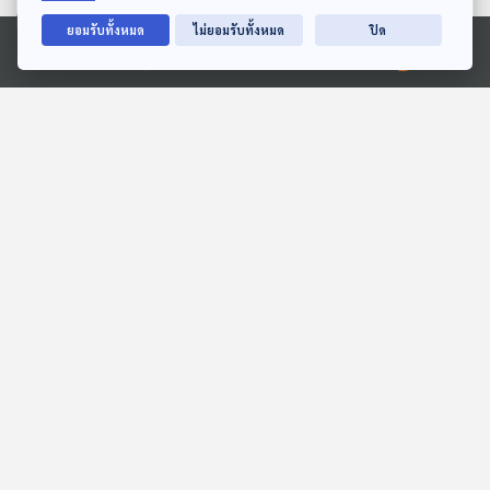
EP. 196: ปัญหาการบินไทย
EP. 197: แจกเงินหมื่น หนี้
ยอมรับทั้งหมด
ไม่ยอมรับทั้งหมด
ปิด
และแบงก์ชาติ | จุดจบเกาะ
ครัวเรือน เลือกตั้ง กับ
Ⓒ 2020 องค์การกระจายเสียงและแพร่ภาพสาธารณะแห่งประเทศไทย
กูด | ทรัมป์นั่งประธานาธิบดี
ทักษิณ | ศึกที่ดินเขากระโดง
คุยให้คิด
คุยให้คิด
สหรัฐฯ
| จับตา 4 ประเด็นใหญ่
ตอนที่เกี่ยวข้อง
EP. 719: แบบไหนประหยัด
EP. 95: ครม.ไฟเขียว "กู้ 4
กว่า ระหว่างทำกับข้าวกิน
แสนล้าน" คำถามใหญ่ "เอา
เองหรือซื้อจากร้านอาหาร ?
ไปทำอะไร" ?
เศรษฐกิจติดบ้าน
ตอบโจทย์