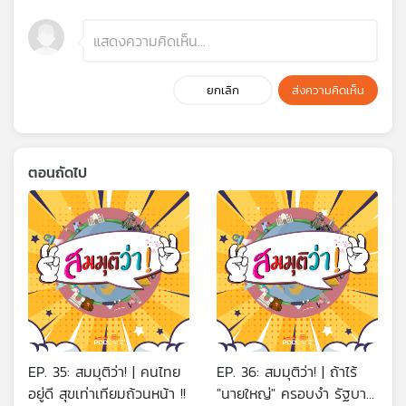
ยกเลิก
ส่งความคิดเห็น
ตอนถัดไป
EP. 35: สมมุติว่า! | คนไทย
EP. 36: สมมุติว่า! | ถ้าไร้
อยู่ดี สุขเท่าเทียมถ้วนหน้า !!
"นายใหญ่" ครอบงำ รัฐบาล