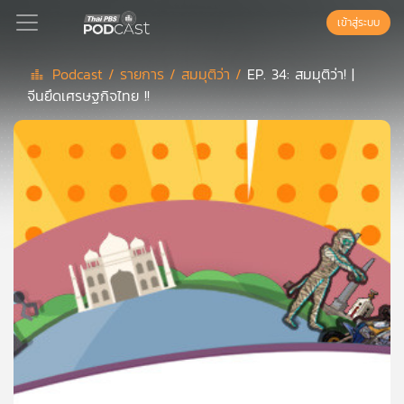
เข้าสู่ระบบ
Podcast /
รายการ /
สมมุติว่า /
EP. 34: สมมุติว่า! |
จีนยึดเศรษฐกิจไทย !!
Podcast
เพล
ย์
ลิ
สต์
แนะนำ
เพล
ย์
ลิ
สต์
ของ