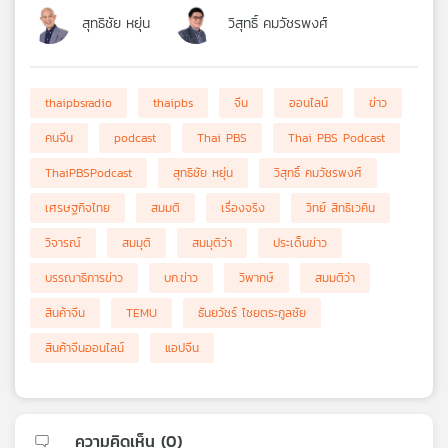
สุทธิชัย หยุ่น
วิสุทธิ์ คมวัชรพงศ์
thaipbsradio
thaipbs
จีน
ออนไลน์
ข่าว
คนจีน
podcast
Thai PBS
Thai PBS Podcast
ThaiPBSPodcast
สุทธิชัย หยุ่น
วิสุทธิ์ คมวัชรพงศ์
เศรษฐกิจไทย
สมมติ
เรื่องจริง
วิทย์ สิทธิเวคิน
วิจารณ์
สมมุติ
สมมุติว่า
ประเด็นข่าว
บรรณาธิการข่าว
บก.ข่าว
วิพากษ์
สมมติว่า
สินค้าจีน
TEMU
ธันยวัชร์ ไชยตระกูลชัย
สินค้าจีนออนไลน์
แอปจีน
ความคิดเห็น (
0
)