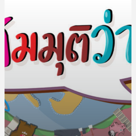
คุณ
เพลง
บทความ
ข่าว
และ
กิจกรรม
เกี่ยว
กับ
เรา