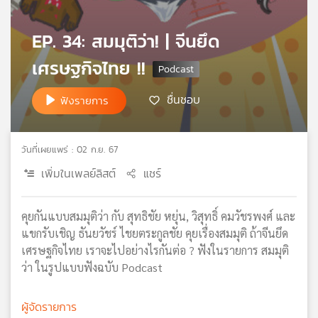
เครือ
ข่าย
EP. 34: สมมุติว่า! | จีนยึด
วิทยุ
เศรษฐกิจไทย !!
ไทย
พี
บี
ชื่นชอบ
ฟังรายการ
เอส
วันที่เผยแพร่ : 02 ก.ย. 67
แผนที่
เพิ่มในเพลย์ลิสต์
แชร์
วิทยุ
เครือ
ข่าย
คุยกันแบบสมมุติว่า กับ สุทธิชัย หยุ่น, วิสุทธิ์ คมวัชรพงศ์ และ
แขกรับเชิญ ธันยวัชร์ ไชยตระกูลชัย คุยเรื่องสมมุติ ถ้าจีนยึด
เศรษฐกิจไทย เราจะไปอย่างไรกันต่อ ? ฟังในรายการ สมมุติ
ว่า ในรูปแบบฟังฉบับ Podcast
ผู้จัดรายการ