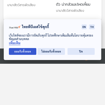
ตัว น่ากลัวและโหดเหี้ยม
นานาสัตว์สารพัดเสียง
นานาสัตว์สารพัดเสียง
ไทยพีบีเอสใช้คุกกี้
EN
TH
ตอนที่เกี่ยวข้อง
ดาวน์โหลด Thai PBS Podcast Application
เว็บไซต์ของเรามีการจัดเก็บคุกกี้ โปรดศึกษาเพิ่มเติมที่นโยบายคุ้มครอง
ข้อมูลส่วนบุคคล
เพิ่มเติม
ยอมรับทั้งหมด
ไม่ยอมรับทั้งหมด
ปิด
Ⓒ 2020 องค์การกระจายเสียงและแพร่ภาพสาธารณะแห่งประเทศไทย
EP. 2: ล่องไพร เมืองลับแล
EP. 10: ทุ่งมหาราช
ห้องสมุดหลังไมค์
ห้องสมุดหลังไมค์