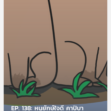
คุณ
เพลง
บทความ
ข่าว
และ
กิจกรรม
เกี่ยว
กับ
เรา
EP. 138: หนูยักษ์ใจดี คาปิบา