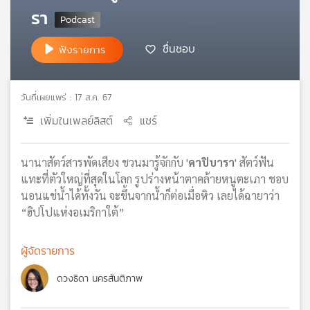
รา
เครือ
ข่าย
วิทยุ
ชื่นชอบ
ฟังรายการ
ไทย
พี
บี
วันที่เผยแพร่ : 17 ส.ค. 67
เอส
เพิ่มในเพลย์ลิสต์
แชร์
แผนที่
นานาสัตว์สารพัดเสียง ชวนมารู้จักกับ '
คาปิบารา
' สัตว์ฟัน
วิทยุ
แทะที่ตัวใหญ่ที่สุดในโลก รูปร่างหน้าตาคล้ายหนูตะเภา ชอบ
เครือ
นอนแช่น้ำได้ทั้งวัน จะขึ้นจากน้ำก็ต่อเมื่อหิว เลยได้ฉายาว่า
ข่าย
“ฮิปโปแห่งอเมริกาใต้”
ผู้จัดรายการ
ดวงธิดา นครสันติภาพ