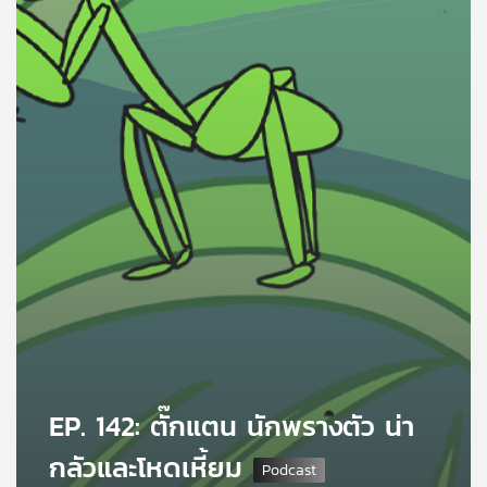
คุณ
เพลง
บทความ
ข่าว
และ
กิจกรรม
เกี่ยว
กับ
EP. 142: ตั๊กแตน นักพรางตัว น่า
เรา
กลัวและโหดเหี้ยม