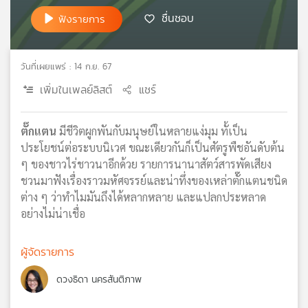
เครือ
ชื่นชอบ
ฟังรายการ
ข่าย
วิทยุ
ไทย
วันที่เผยแพร่ : 14 ก.ย. 67
พี
เพิ่มในเพลย์ลิสต์
แชร์
บี
เอส
ตั๊กแตน
มีชีวิตผูกพันกับมนุษย์ในหลายแง่มุม ทั้เป็น
ประโยชน์ต่อระบบนิเวศ ขณะเดียวกันก็เป็นศัตรูพืชอันดับต้น
แผนที่
ๆ ของชาวไร่ชาวนาอีกด้วย รายการนานาสัตว์สารพัดเสียง
วิทยุ
ชวนมาฟังเรื่องราวมหัศจรรย์และน่าทึ่งของเหล่าตั๊กแตนชนิด
เครือ
ต่าง ๆ ว่าทำไมมันถึงได้หลากหลาย และแปลกประหลาด
ข่าย
อย่างไม่น่าเชื่อ
ผู้จัดรายการ
ดวงธิดา นครสันติภาพ