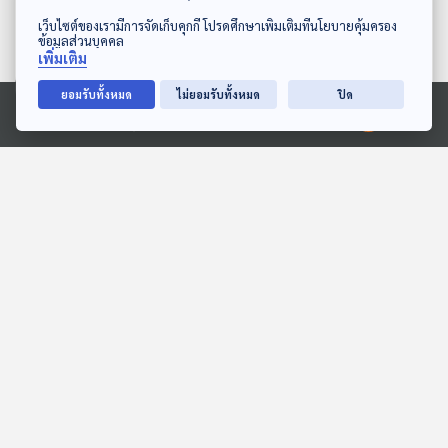
ดาวน์โหลด Thai PBS Podcast Application
เว็บไซต์ของเรามีการจัดเก็บคุกกี้ โปรดศึกษาเพิ่มเติมที่นโยบายคุ้มครอง
ข้อมูลส่วนบุคคล
เพิ่มเติม
ยอมรับทั้งหมด
ไม่ยอมรับทั้งหมด
ปิด
Ⓒ 2020 องค์การกระจายเสียงและแพร่ภาพสาธารณะแห่งประเทศไทย
EP. 121: นิทาน ลอยกระทง
EP. 189: ไข่กุ้ง ที่ไม่ได้มา
ไม่ลอยขยะ
จากกุ้ง
หูยาวเล่าเรื่อง
นานาสัตว์สารพัดเสียง
EP. 2052: สไลเดอร์ใน
EP. 208: ชูการ์ไกลเดอร์