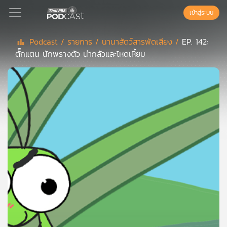
เข้าสู่ระบบ
Podcast /
รายการ /
นานาสัตว์สารพัดเสียง /
EP. 142:
ตั๊กแตน นักพรางตัว น่ากลัวและโหดเหี้ยม
Podcast
เพล
ย์
ลิ
สต์
แนะนำ
เพล
ย์
ลิ
สต์
ของ