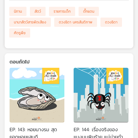
นิทาน
สัตว์
รายการเด็ก
ตั๊กแตน
นานาสัตว์สารพัดเสียง
ดวงธิดา นครสันติภาพ
ดวงธิดา
ศัตรูพืช
ตอนถัดไป
EP. 143: หอยนางรม สุด
EP. 144: เรื่องจริงของ
ยอดหอยแสนดี
แมงมุมพิษร้าย แม่ม่ายดำ