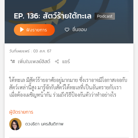
เครือ
EP. 136: สัตว์ร้ายใต้ทะเล
ข่าย
วิทยุ
ไทย
ชื่นชอบ
ฟังรายการ
พี
บี
เอส
วันที่เผยแพร่ : 03 ส.ค. 67
เพิ่มในเพลย์ลิสต์
แชร์
แผนที่
วิทยุ
ใต้ทะเล มีสัตว์ร้ายอาศัยอยู่มากมาย ซึ่งเราอาจมีโอกาสเจอกับ
เครือ
สัตว์เหล่านี้สูง มารู้จักกับสัตว์ใต้ทะเลที่เป็นอันตรายกับเรา
ข่าย
เมื่อต้องเผชิญหน้ากัน ร่วมถึงวิธีป้องกันตัวว่าทำอย่างไร
ผู้จัดรายการ
ดวงธิดา นครสันติภาพ