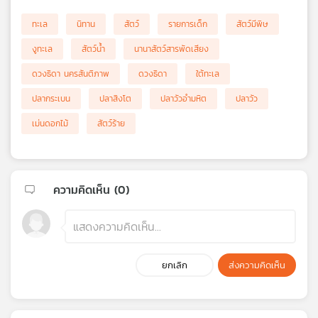
ทะเล
นิทาน
สัตว์
รายการเด็ก
สัตว์มีพิษ
งูทะเล
สัตว์น้ำ
นานาสัตว์สารพัดเสียง
ดวงธิดา นครสันติภาพ
ดวงธิดา
ใต้ทะเล
ปลากระเบน
ปลาสิงโต
ปลาวัวอำมหิต
ปลาวัว
เม่นดอกไม้
สัตว์ร้าย
ความคิดเห็น (
0
)
ยกเลิก
ส่งความคิดเห็น