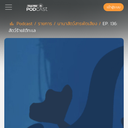
เข้าสู่ระบบ
Podcast /
รายการ /
นานาสัตว์สารพัดเสียง /
EP. 136:
สัตว์ร้ายใต้ทะเล
Podcast
เพล
ย์
ลิ
สต์
แนะนำ
เพล
ย์
ลิ
สต์
ของ