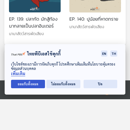
EP. 139: ปลากัด นักสู้ท้อง
EP. 140: ปูน้อยที่หาดทราย
นากลายเป็นปลาอินเตอร์
นานาสัตว์สารพัดเสียง
นานาสัตว์สารพัดเสียง
ไทยพีบีเอสใช้คุกกี้
EN
TH
ตอนที่เกี่ยวข้อง
ดาวน์โหลด Thai PBS Podcast Application
เว็บไซต์ของเรามีการจัดเก็บคุกกี้ โปรดศึกษาเพิ่มเติมที่นโยบายคุ้มครอง
ข้อมูลส่วนบุคคล
เพิ่มเติม
ยอมรับทั้งหมด
ไม่ยอมรับทั้งหมด
ปิด
Ⓒ 2020 องค์การกระจายเสียงและแพร่ภาพสาธารณะแห่งประเทศไทย
ช่องทางธรรมชาติ
EP. 134: ปุณณดา ลิ้มสิริ
วัฒนพงศ์ | รอบ 10.00 |
สื่อเสียงนิทาน : นิทานเด็กเล็ก