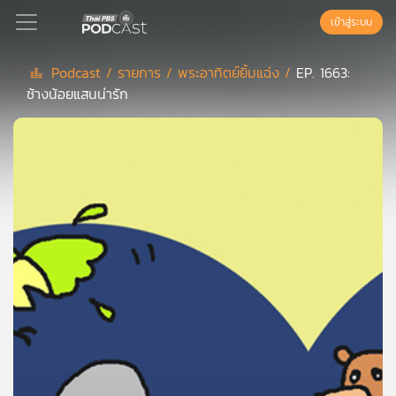
เข้าสู่ระบบ
Podcast /
รายการ /
พระอาทิตย์ยิ้มแฉ่ง /
EP. 1663:
ช้างน้อยแสนน่ารัก
Podcast
เพล
ย์
ลิ
สต์
แนะนำ
เพล
ย์
ลิ
สต์
ของ