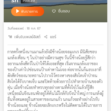
เครือ
ชื่นชอบ
ข่าย
ฟังรายการ
วิทยุ
ไทย
พี
วันที่เผยแพร่ : 18 ก.ค. 67
บี
เพิ่มในเพลย์ลิสต์
แชร์
เอส
กาลครั้งหนึ่งนานมาแล้วยังมีช้างน้อยจอมเกเร มีนิสัยชอบ
แผนที่
แกล้งเพื่อน ๆ ในป่าอย่างมีความสุข วันนี้ช้างน้อยรู้สึกว่า
วิทยุ
อยากแกล้งสัตว์ในป่าให้ได้เยอะที่สุด เริ่มจากแกล้งเอาของ
เครือ
ของป้าเต่าไปซ่อนจนป้าเต่าหาไม่เจอ ต่อจากนั้นก็แอบเอาที่
ข่าย
ดักสัตว์ของนายพรานไปวางไว้ตรงหางของสิงโตเจ้าป่าจน
สิงโตได้รับบาดเจ็บ และปิดท้ายด้วยการไปทำลายบ้านของตัว
ตุ่น เมื่อช้างน้อยทำครบทุกอย่างตามที่ตั้งใจไว้แล้วก็รู้สึก
เหนื่อยมันจึงนอนพักอยู่ใต้ต้นไม้ใกล้กับบึงน้ำใหญ่ การแกล้งผู้
อื่นทั้งหมดอยู่ในสายตาของนกแก้ว นกแก้วจะทำอย่างไรกับ
ช้างน้อยและ ช้างน้อยจะเลิกเกเรหรือไม่ติดตามได้ในรายการ