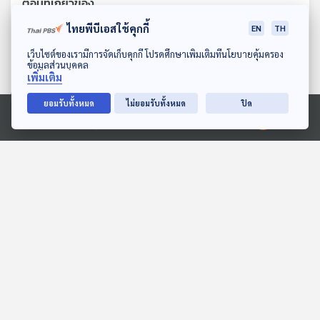
ตอนที่เกี่ยวข้อง
ไทยพีบีเอสใช้คุกกี้
EN
TH
ดาวน์โหลด Thai PBS Podcast Application
เว็บไซต์ของเรามีการจัดเก็บคุกกี้ โปรดศึกษาเพิ่มเติมที่นโยบายคุ้มครอง
ข้อมูลส่วนบุคคล
เพิ่มเติม
ยอมรับทั้งหมด
ไม่ยอมรับทั้งหมด
ปิด
Ⓒ 2020 องค์การกระจายเสียงและแพร่ภาพสาธารณะแห่งประเทศไทย
EP. 232: ไข่มดแดง อาหาร
EP. 1971: ฟันเยอะจัง! จระเข้
บนต้นไม้ในหน้าร้อน
มีฟันกี่ซี่กันนะ?
นานาสัตว์สารพัดเสียง
พระอาทิตย์ยิ้มแฉ่ง