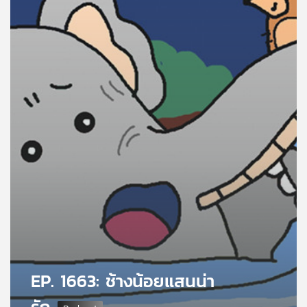
คุณ
เพลง
บทความ
ข่าว
และ
กิจกรรม
เกี่ยว
กับ
เรา
EP. 1663: ช้างน้อยแสนน่า
รัก